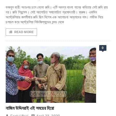
ফজলুল বারী: অতঃপর চলে গেলো রুবি। এটি অবশ্য বাংলা গানের কবিতার সেই রুবি রায়
নয়। রুবি প্রিন্সেস। সেই আলোচিত সমালোচিত প্রমোদতরী। ক্রুজ। একদিন
অস্ট্রেলিয়ার জলসীমায় রুবি ছিল বিশেষ এক আলোচনা আহ্লাদের নাম। পর্যটক নিয়ে
চলাচল করে অস্ট্রেলিয়া নিউজিল্যান্ডের বন্দর থেকে
READ MORE
0
নাজিম উদ্দিনরাই এই সময়ের হিরো