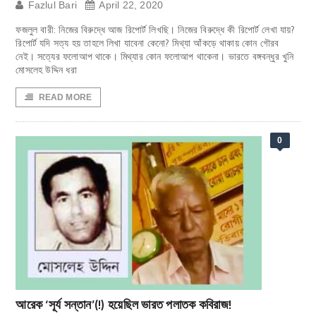
Fazlul Bari
April 22, 2020
ফজলুল বারী: নিজের বিরুদ্ধে আজ রিপোর্ট লিখছি। নিজের বিরুদ্ধে কী রিপোর্ট লেখা যায়?
রিপোর্ট যদি সত্য হয় তাহলে লিখা যাবেনা কেনো? মিথ্যা আঁকড়ে থাকায় কোন গৌরব
নেই। সত্যের ফলোআপ থাকে। মিথ্যার কোন ফলোআপ থাকেনা। ভারতে বঙ্গবন্ধুর খুনি
মোসলেহ উদ্দিন ধরা
READ MORE
0
আরেক ‘সূর্য সন্তান’(!) হয়েছিল ভারত পলাতক কবিরাজ!