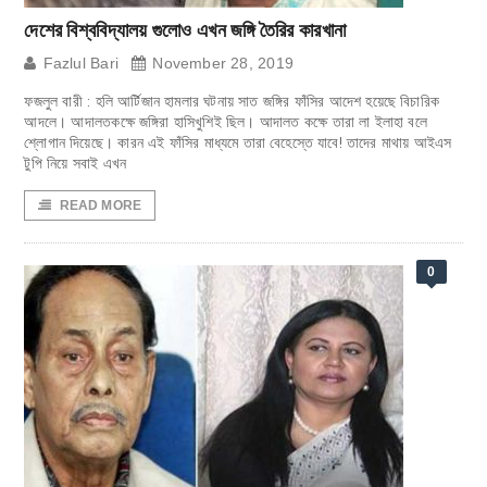
দেশের বিশ্ববিদ্যালয় গুলোও এখন জঙ্গি তৈরির কারখানা
Fazlul Bari
November 28, 2019
ফজলুল বারী : হলি আর্টিজান হামলার ঘটনায় সাত জঙ্গির ফাঁসির আদেশ হয়েছে বিচারিক
আদলে। আদালতকক্ষে জঙ্গিরা হাসিখুশিই ছিল। আদালত কক্ষে তারা লা ইলাহা বলে
শ্লোগান দিয়েছে। কারন এই ফাঁসির মাধ্যমে তারা বেহেস্তে যাবে! তাদের মাথায় আইএস
টুপি নিয়ে সবাই এখন
READ MORE
0