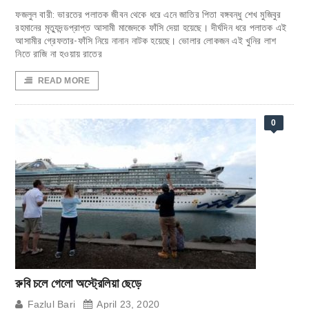
ফজলুল বারী: ভারতের পলাতক জীবন থেকে ধরে এনে জাতির পিতা বঙ্গবন্ধু শেখ মুজিবুর
রহমানের মৃত্যুদন্ডপ্রাপ্ত আসামী মাজেদকে ফাঁসি দেয়া হয়েছে। দীর্ঘদিন ধরে পলাতক এই
আসামীর গ্রেফতার-ফাঁসি নিয়ে নানান নাটক হয়েছে। ভোলার লোকজন এই খুনির লাশ
নিতে রাজি না হওয়ায় রাতের
READ MORE
0
রুবি চলে গেলো অস্ট্রেলিয়া ছেড়ে
Fazlul Bari
April 23, 2020