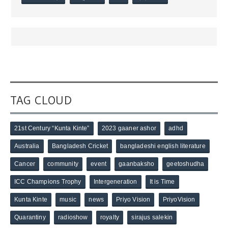
TAG CLOUD
21st Century “Kunta Kinte”
2023 gaaner ashor
adhd
Australia
Bangladesh Cricket
bangladeshi english literature
Cancer
community
event
gaanbaksho
geetoshudha
ICC Champions Trophy
Intergeneration
It is Time
Kunta Kinte
music
news
Priyo Vision
PriyoVision
Quarantiny
radioshow
royalty
sirajus salekin