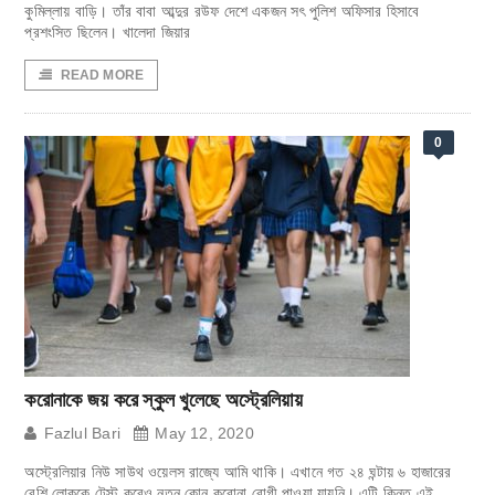
কুমিল্লায় বাড়ি। তাঁর বাবা আব্দুর রউফ দেশে একজন সৎ পুলিশ অফিসার হিসাবে
প্রশংসিত ছিলেন। খালেদা জিয়ার
READ MORE
0
করোনাকে জয় করে স্কুল খুলেছে অস্ট্রেলিয়ায়
Fazlul Bari
May 12, 2020
অস্ট্রেলিয়ার নিউ সাউথ ওয়েলস রাজ্যে আমি থাকি। এখানে গত ২৪ ঘন্টায় ৬ হাজারের
বেশি লোককে টেস্ট করেও নতুন কোন করোনা রোগী পাওয়া যায়নি। এটি কিন্তু এই