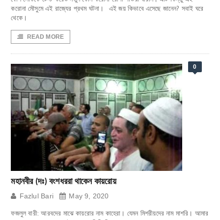
করোনা মৌসুমে এই রাজ্যের প্রথম ঘটনা। এই জয় কিভাবে এসেছে জানেন? সবাই ঘরে
থেকে।
READ MORE
0
মহানবীর (দঃ) বংশধররা থাকেন কায়রোয়
Fazlul Bari
May 9, 2020
ফজলুল বারী: আরবদের মাঝে কায়রোর নাম কাহেরা। যেমন মিশরীয়দের নাম মাশরি। আমার