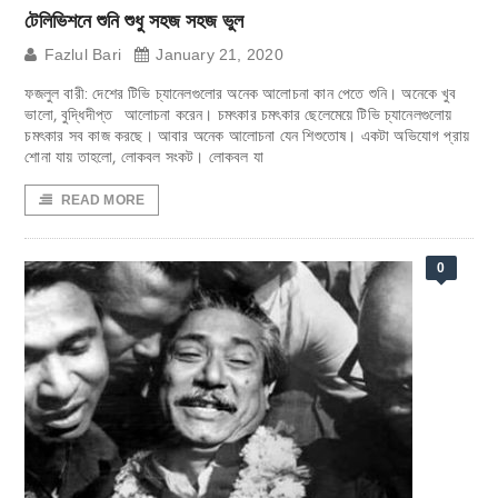
টেলিভিশনে শুনি শুধু সহজ সহজ ভুল
Fazlul Bari
January 21, 2020
ফজলুল বারী: দেশের টিভি চ্যানেলগুলোর অনেক আলোচনা কান পেতে শুনি। অনেকে খুব
ভালো, বুদ্ধিদীপ্ত আলোচনা করেন। চমৎকার চমৎকার ছেলেমেয়ে টিভি চ্যানেলগুলোয়
চমৎকার সব কাজ করছে। আবার অনেক আলোচনা যেন শিশুতোষ। একটা অভিযোগ প্রায়
শোনা যায় তাহলো, লোকবল সংকট। লোকবল যা
READ MORE
0