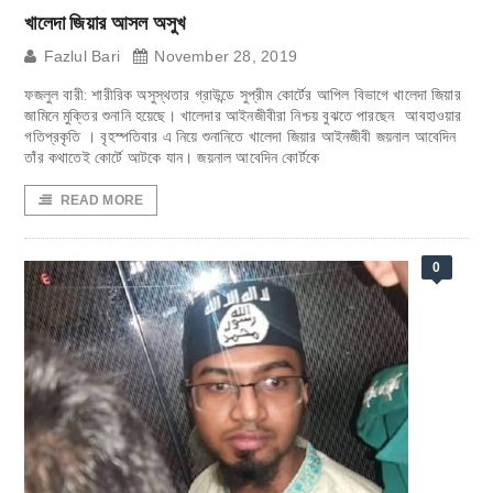
খালেদা জিয়ার আসল অসুখ
Fazlul Bari
November 28, 2019
ফজলুল বারী: শারীরিক অসুস্থতার গ্রাউন্ডে সুপ্রীম কোর্টের আপিল বিভাগে খালেদা জিয়ার
জামিনে মুক্তির শুনানি হয়েছে। খালেদার আইনজীবীরা নিশ্চয় বুঝতে পারছেন আবহাওয়ার
গতিপ্রকৃতি । বৃহস্পতিবার এ নিয়ে শুনানিতে খালেদা জিয়ার আইনজীবী জয়নাল আবেদিন
তাঁর কথাতেই কোর্টে আটকে যান। জয়নাল আবেদিন কোর্টকে
READ MORE
0