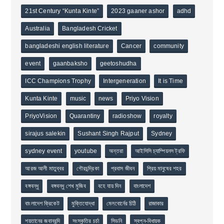
21st Century “Kunta Kinte”
2023 gaaner ashor
adhd
Australia
Bangladesh Cricket
bangladeshi english literature
Cancer
community
event
gaanbaksho
geetoshudha
ICC Champions Trophy
Intergeneration
It is Time
Kunta Kinte
music
news
Priyo Vision
PriyoVision
Quarantiny
radioshow
royalty
sirajus salekin
Sushant Singh Rajput
Sydney
sydney event
youtube
অন্তরা
আইসিসি চ্যাম্পিয়নস ট্রফি
আরজ আলী মাতুব্বর
গৌরচন্দ্রিকা
প্রবাস জীবন
প্রিয় মানুষের শহর
বঙ্গবন্ধু
বঙ্গবন্ধু শেখ মুজিব
বহে যায় দিন
বাংলাদেশ
বাংলাদেশ ক্রিকেট
মুক্তিযোদ্ধা
মেলবোর্নের চিঠি
রাজাকার
শয়তানের জবানবন্দি
সংস্কৃতির চর্চা
সিডনি
স্বপ্ন-বিধায়ক