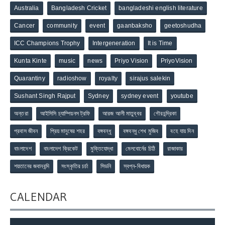
Australia
Bangladesh Cricket
bangladeshi english literature
Cancer
community
event
gaanbaksho
geetoshudha
ICC Champions Trophy
Intergeneration
It is Time
Kunta Kinte
music
news
Priyo Vision
PriyoVision
Quarantiny
radioshow
royalty
sirajus salekin
Sushant Singh Rajput
Sydney
sydney event
youtube
অন্তরা
আইসিসি চ্যাম্পিয়নস ট্রফি
আরজ আলী মাতুব্বর
গৌরচন্দ্রিকা
প্রবাস জীবন
প্রিয় মানুষের শহর
বঙ্গবন্ধু
বঙ্গবন্ধু শেখ মুজিব
বহে যায় দিন
বাংলাদেশ
বাংলাদেশ ক্রিকেট
মুক্তিযোদ্ধা
মেলবোর্নের চিঠি
রাজাকার
শয়তানের জবানবন্দি
সংস্কৃতির চর্চা
সিডনি
স্বপ্ন-বিধায়ক
CALENDAR