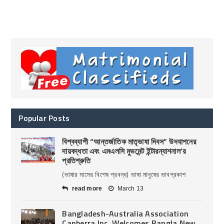
Popular Posts
বিশ্বব্যাপী “আন্তর্জাতিক মাতৃভাষা দিবস” উদযাপনের
দায়বদ্ধতা এবং এমএলসি মুভমেন্ট ইন্টারন্যাশনাল’র
প্রতিশ্রুতি
(ভাষার মাসের বিশেষ প্রবন্ধ) ভাষা মানুষের ভাবপ্রকাশ
read more
March 13
Bangladesh-Australia Association
Canberra Inc. Welcomes Bangla New