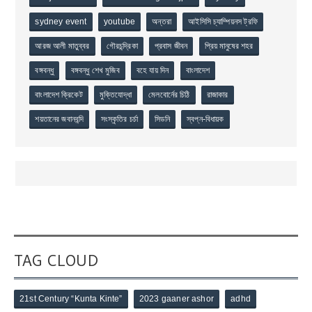
sydney event
youtube
অন্তরা
আইসিসি চ্যাম্পিয়নস ট্রফি
আরজ আলী মাতুব্বর
গৌরচন্দ্রিকা
প্রবাস জীবন
প্রিয় মানুষের শহর
বঙ্গবন্ধু
বঙ্গবন্ধু শেখ মুজিব
বহে যায় দিন
বাংলাদেশ
বাংলাদেশ ক্রিকেট
মুক্তিযোদ্ধা
মেলবোর্নের চিঠি
রাজাকার
শয়তানের জবানবন্দি
সংস্কৃতির চর্চা
সিডনি
স্বপ্ন-বিধায়ক
TAG CLOUD
21st Century “Kunta Kinte”
2023 gaaner ashor
adhd