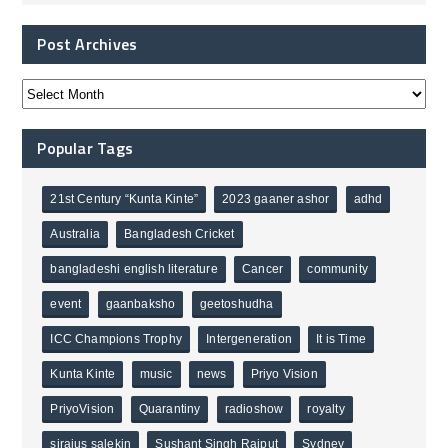
Post Archives
Popular Tags
21st Century “Kunta Kinte”
2023 gaaner ashor
adhd
Australia
Bangladesh Cricket
bangladeshi english literature
Cancer
community
event
gaanbaksho
geetoshudha
ICC Champions Trophy
Intergeneration
It is Time
Kunta Kinte
music
news
Priyo Vision
PriyoVision
Quarantiny
radioshow
royalty
sirajus salekin
Sushant Singh Rajput
Sydney