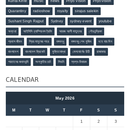
Kunta Kinte
music
news
Priyo Vision
PriyoVision
Quarantiny
radioshow
royalty
sirajus salekin
Sushant Singh Rajput
Sydney
sydney event
youtube
অন্তরা
আইসিসি চ্যাম্পিয়নস ট্রফি
আরজ আলী মাতুব্বর
গৌরচন্দ্রিকা
প্রবাস জীবন
প্রিয় মানুষের শহর
বঙ্গবন্ধু
বঙ্গবন্ধু শেখ মুজিব
বহে যায় দিন
বাংলাদেশ
বাংলাদেশ ক্রিকেট
মুক্তিযোদ্ধা
মেলবোর্নের চিঠি
রাজাকার
শয়তানের জবানবন্দি
সংস্কৃতির চর্চা
সিডনি
স্বপ্ন-বিধায়ক
CALENDAR
May 2026
M
T
W
T
F
S
S
1
2
3