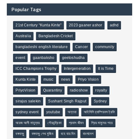
Popular Tags
21st Century “Kunta Kinte”
2023 gaaner ashor
adhd
Australia
Bangladesh Cricket
bangladeshi english literature
Cancer
community
event
gaanbaksho
geetoshudha
ICC Champions Trophy
Intergeneration
It is Time
Kunta Kinte
music
news
Priyo Vision
PriyoVision
Quarantiny
radioshow
royalty
sirajus salekin
Sushant Singh Rajput
Sydney
sydney event
youtube
অন্তরা
আইসিসি চ্যাম্পিয়নস ট্রফি
আরজ আলী মাতুব্বর
গৌরচন্দ্রিকা
প্রবাস জীবন
প্রিয় মানুষের শহর
বঙ্গবন্ধু
বঙ্গবন্ধু শেখ মুজিব
বহে যায় দিন
বাংলাদেশ