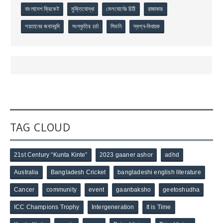
বাংলাদেশ ক্রিকেট
মুক্তিযোদ্ধা
মেলবোর্নের চিঠি
রাজাকার
শয়তানের জবানবন্দি
সংস্কৃতির চর্চা
সিডনি
স্বপ্ন-বিধায়ক
TAG CLOUD
21st Century “Kunta Kinte”
2023 gaaner ashor
adhd
Australia
Bangladesh Cricket
bangladeshi english literature
Cancer
community
event
gaanbaksho
geetoshudha
ICC Champions Trophy
Intergeneration
It is Time