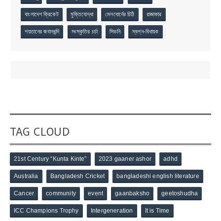
বাংলাদেশ ক্রিকেট
মুক্তিযোদ্ধা
মেলবোর্নের চিঠি
রাজাকার
শয়তানের জবানবন্দি
সংস্কৃতির চর্চা
সিডনি
স্বপ্ন-বিধায়ক
TAG CLOUD
21st Century “Kunta Kinte”
2023 gaaner ashor
adhd
Australia
Bangladesh Cricket
bangladeshi english literature
Cancer
community
event
gaanbaksho
geetoshudha
ICC Champions Trophy
Intergeneration
It is Time