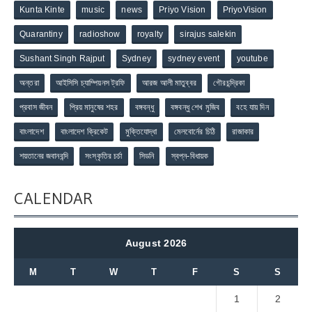
Kunta Kinte
music
news
Priyo Vision
PriyoVision
Quarantiny
radioshow
royalty
sirajus salekin
Sushant Singh Rajput
Sydney
sydney event
youtube
অন্তরা
আইসিসি চ্যাম্পিয়নস ট্রফি
আরজ আলী মাতুব্বর
গৌরচন্দ্রিকা
প্রবাস জীবন
প্রিয় মানুষের শহর
বঙ্গবন্ধু
বঙ্গবন্ধু শেখ মুজিব
বহে যায় দিন
বাংলাদেশ
বাংলাদেশ ক্রিকেট
মুক্তিযোদ্ধা
মেলবোর্নের চিঠি
রাজাকার
শয়তানের জবানবন্দি
সংস্কৃতির চর্চা
সিডনি
স্বপ্ন-বিধায়ক
CALENDAR
August 2026
M
T
W
T
F
S
S
1
2