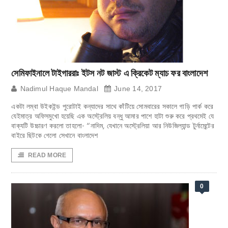
সেমিফাইনালে টাইগাররাঃ ইটস নট জাস্ট এ ক্রিকেট ম্যাচ ফর বাংলাদেশ
Nadimul Haque Mandal
June 14, 2017
একটা লম্বা উইকইন্ড পুরোটাই কন্যাদের সাথে কাঁটিয়ে সোমবারের সকালে গাড়ি পার্ক করে
যেইমাত্র অফিসমুখো হয়েছি এক অস্ট্রেলিয় বন্ধু আমার পাশে হাটা শুরু করে প্রথমেই যে
বাক্যটি উচ্চারণ করলো তাহলো- “নাদিম, যেখানে অস্ট্রেলিয়া আর নিউজিল্যান্ড টুর্নামেন্টের
বাইরে ছিটকে গেলো সেখানে বাংলাদেশ
READ MORE
0