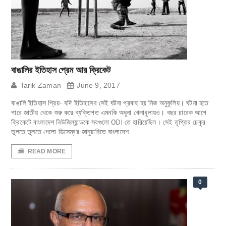
বাঙালির ইতিহাস প্রেম আর ক্রিকেট
Tarik Zaman
June 9, 2017
বাঙালি ইতিহাস প্রিয়- যদি ইতিহাসের সেই ঘটনা প্রবাহ হয় নিজ অনুকূলিয়। ঘটনা হতে
পারে জাতীয় থেকে শুরু করে ব্যক্তিগত এমনকি অধুনা খেলাধুলায়ও। বছর চারেক আগে
ক্রিকেটে বাংলাদেশ নিউজিল্যান্ডকে সবগুলো ODI তে হারিয়েছিল। সেই তৃপ্তির ঢেকুর
তুলতে তুলতে গেলো ডিসেম্বর-জানুয়ারিতে বাংলাদেশ
READ MORE
0