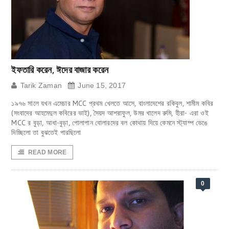
ইফতারি করেন, ঈদের বাজার করেন
Tarik Zaman
June 15, 2017
১৯৭৬ সালে যখন এমেচার MCC প্রথম খেলতে আসে, বাংলাদেশের রকিবুল, শামীম কবির
(সংবাদের আহমেদুল কবিরের ভাই), সৈয়দ আশরাফুল, উমর খালেদ রুমি, হীরা- এরা ওই
MCC র বুড়া, আধা-বুড়া, পোলাপান বোলারদের বল কোথায় দিয়ে কেমনে স্ট্যাম্প ভেঙে
দিচ্ছিলো তা বুঝতেই পারছিলো
READ MORE
0