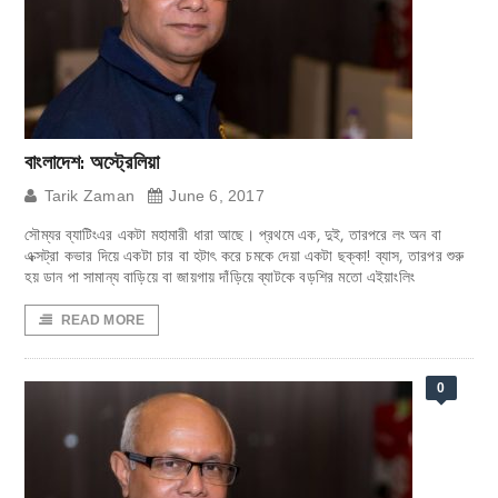
বাংলাদেশ: অস্ট্রেলিয়া
Tarik Zaman
June 6, 2017
সৌম্যর ব্যাটিংএর একটা মহামারী ধারা আছে। প্রথমে এক, দুই, তারপরে লং অন বা
এক্সট্রা কভার দিয়ে একটা চার বা হটাৎ করে চমকে দেয়া একটা ছক্কা! ব্যাস, তারপর শুরু
হয় ডান পা সামান্য বাড়িয়ে বা জায়গায় দাঁড়িয়ে ব্যাটকে বড়শির মতো এইয়াংলিং
READ MORE
0