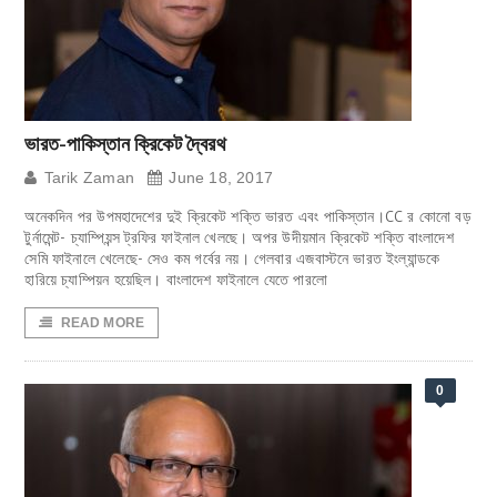
ভারত-পাকিস্তান ক্রিকেট দ্বৈরথ
Tarik Zaman
June 18, 2017
অনেকদিন পর উপমহাদেশের দুই ক্রিকেট শক্তি ভারত এবং পাকিস্তান।CC র কোনো বড়
টুর্নামেন্ট- চ্যাম্পিয়ন্স ট্রফির ফাইনাল খেলছে। অপর উদীয়মান ক্রিকেট শক্তি বাংলাদেশ
সেমি ফাইনালে খেলেছে- সেও কম গর্বের নয়। গেলবার এজবাস্টনে ভারত ইংল্যান্ডকে
হারিয়ে চ্যাম্পিয়ন হয়েছিল। বাংলাদেশ ফাইনালে যেতে পারলো
READ MORE
0