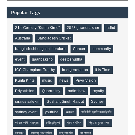
Popular Tags
21st Century “Kunta Kinte”
2023 gaaner ashor
adhd
Australia
Bangladesh Cricket
bangladeshi english literature
Cancer
community
event
gaanbaksho
geetoshudha
ICC Champions Trophy
Intergeneration
It is Time
Kunta Kinte
music
news
Priyo Vision
PriyoVision
Quarantiny
radioshow
royalty
sirajus salekin
Sushant Singh Rajput
Sydney
sydney event
youtube
অন্তরা
আইসিসি চ্যাম্পিয়নস ট্রফি
আরজ আলী মাতুব্বর
গৌরচন্দ্রিকা
প্রবাস জীবন
প্রিয় মানুষের শহর
বঙ্গবন্ধু
বঙ্গবন্ধু শেখ মুজিব
বহে যায় দিন
বাংলাদেশ