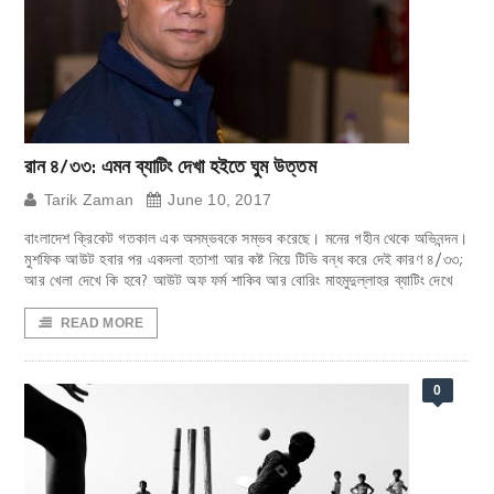
রান ৪/৩৩: এমন ব্যাটিং দেখা হইতে ঘুম উত্তম
Tarik Zaman
June 10, 2017
বাংলাদেশ ক্রিকেট গতকাল এক অসম্ভবকে সম্ভব করেছে। মনের গহীন থেকে অভিনন্দন।
মুশফিক আউট হবার পর একদলা হতাশা আর কষ্ট নিয়ে টিভি বন্ধ করে দেই কারণ ৪/৩৩;
আর খেলা দেখে কি হবে? আউট অফ ফর্ম শাকিব আর বোরিং মাহমুদুল্লাহর ব্যাটিং দেখে
READ MORE
0