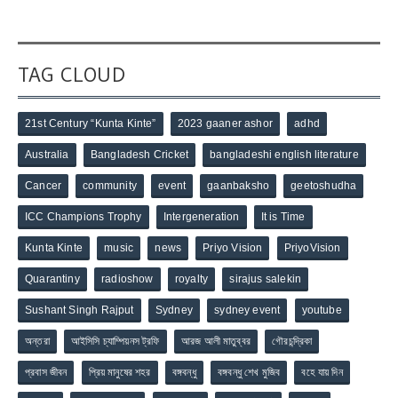
TAG CLOUD
21st Century “Kunta Kinte”
2023 gaaner ashor
adhd
Australia
Bangladesh Cricket
bangladeshi english literature
Cancer
community
event
gaanbaksho
geetoshudha
ICC Champions Trophy
Intergeneration
It is Time
Kunta Kinte
music
news
Priyo Vision
PriyoVision
Quarantiny
radioshow
royalty
sirajus salekin
Sushant Singh Rajput
Sydney
sydney event
youtube
অন্তরা
আইসিসি চ্যাম্পিয়নস ট্রফি
আরজ আলী মাতুব্বর
গৌরচন্দ্রিকা
প্রবাস জীবন
প্রিয় মানুষের শহর
বঙ্গবন্ধু
বঙ্গবন্ধু শেখ মুজিব
বহে যায় দিন