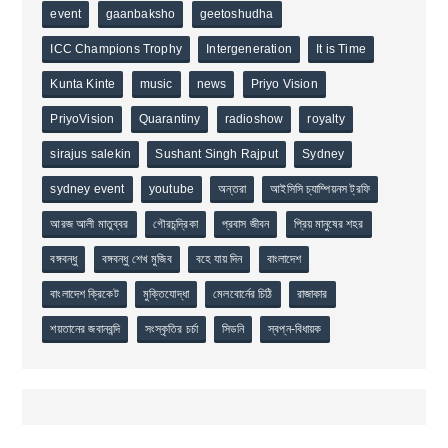
event
gaanbaksho
geetoshudha
ICC Champions Trophy
Intergeneration
It is Time
Kunta Kinte
music
news
Priyo Vision
PriyoVision
Quarantiny
radioshow
royalty
sirajus salekin
Sushant Singh Rajput
Sydney
sydney event
youtube
অন্তরা
আইসিসি চ্যাম্পিয়নস ট্রফি
আরজ আলী মাতুব্বর
গৌরচন্দ্রিকা
প্রবাস জীবন
প্রিয় মানুষের শহর
বঙ্গবন্ধু
বঙ্গবন্ধু শেখ মুজিব
বহে যায় দিন
বাংলাদেশ
বাংলাদেশ ক্রিকেট
মুক্তিযোদ্ধা
মেলবোর্নের চিঠি
রাজাকার
শয়তানের জবানবন্দি
সংস্কৃতির চর্চা
সিডনি
স্বপ্ন-বিধায়ক