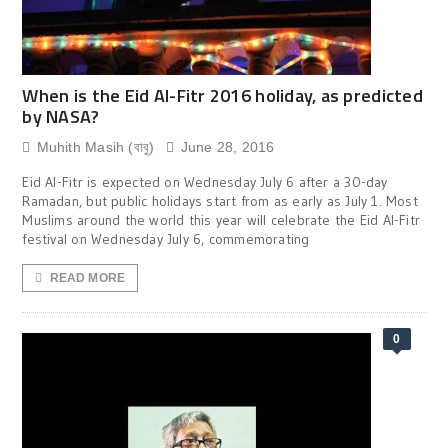
When is the Eid Al-Fitr 2016 holiday, as predicted
by NASA?
Muhith Masih (বাবু)
June 28, 2016
Eid Al-Fitr is expected on Wednesday July 6 after a 30-day
Ramadan, but public holidays start from as early as July 1. Most
Muslims around the world this year will celebrate the Eid Al-Fitr
festival on Wednesday July 6, commemorating
READ MORE
0