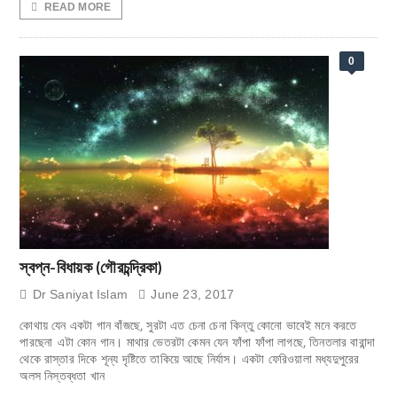
READ MORE
0
স্বপ্ন-বিধায়ক (গৌরচন্দ্রিকা)
Dr Saniyat Islam
June 23, 2017
কোথায় যেন একটা গান বাঁজছে, সুরটা এত চেনা চেনা কিন্তু কোনো ভাবেই মনে করতে
পারছেনা এটা কোন গান। মাথার ভেতরটা কেমন যেন ফাঁপা ফাঁপা লাগছে, তিনতলার বারান্দা
থেকে রাস্তার দিকে শূন্য দৃষ্টিতে তাকিয়ে আছে নির্যাস। একটা ফেরিওয়ালা মধ্যদুপুরের
অলস নিস্তব্ধতা খান