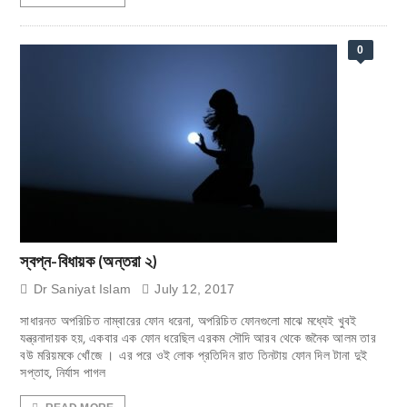
0
স্বপ্ন-বিধায়ক (অন্তরা ২)
Dr Saniyat Islam
July 12, 2017
সাধারনত অপরিচিত নাম্বারের ফোন ধরেনা, অপরিচিত ফোনগুলো মাঝে মধ্যেই খুবই
যন্ত্রনাদায়ক হয়, একবার এক ফোন ধরেছিল এরকম সৌদি আরব থেকে জনৈক আলম তার
বউ মরিয়মকে খোঁজে । এর পরে ওই লোক প্রতিদিন রাত তিনটায় ফোন দিল টানা দুই
সপ্তাহ, নির্যাস পাগল