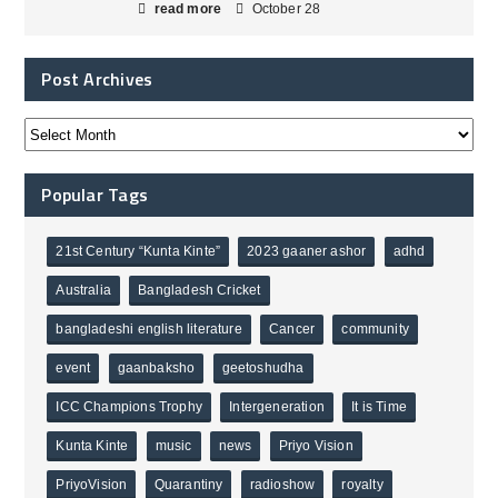
read more
October 28
Post Archives
Popular Tags
21st Century “Kunta Kinte”
2023 gaaner ashor
adhd
Australia
Bangladesh Cricket
bangladeshi english literature
Cancer
community
event
gaanbaksho
geetoshudha
ICC Champions Trophy
Intergeneration
It is Time
Kunta Kinte
music
news
Priyo Vision
PriyoVision
Quarantiny
radioshow
royalty