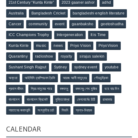
21st Century “Kunta Kinte”
2023 gaaner ashor
adhd
Australia
Bangladesh Cricket
bangladeshi english literature
Cancer
community
event
gaanbaksho
geetoshudha
ICC Champions Trophy
Intergeneration
It is Time
Kunta Kinte
music
news
Priyo Vision
PriyoVision
Quarantiny
radioshow
royalty
sirajus salekin
Sushant Singh Rajput
Sydney
sydney event
youtube
অন্তরা
আইসিসি চ্যাম্পিয়নস ট্রফি
আরজ আলী মাতুব্বর
গৌরচন্দ্রিকা
প্রবাস জীবন
প্রিয় মানুষের শহর
বঙ্গবন্ধু
বঙ্গবন্ধু শেখ মুজিব
বহে যায় দিন
বাংলাদেশ
বাংলাদেশ ক্রিকেট
মুক্তিযোদ্ধা
মেলবোর্নের চিঠি
রাজাকার
শয়তানের জবানবন্দি
সংস্কৃতির চর্চা
সিডনি
স্বপ্ন-বিধায়ক
CALENDAR