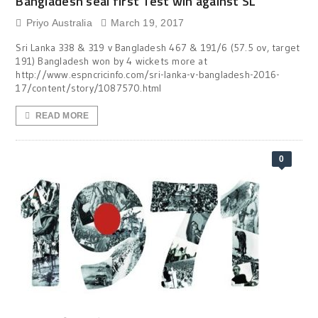
Bangladesh seal first Test win against SL
Priyo Australia
March 19, 2017
Sri Lanka 338 & 319 v Bangladesh 467 & 191/6 (57.5 ov, target
191) Bangladesh won by 4 wickets more at
http://www.espncricinfo.com/sri-lanka-v-bangladesh-2016-
17/content/story/1087570.html
READ MORE
0