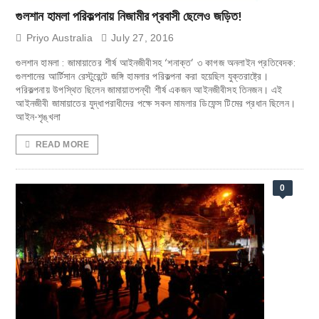
গুলশান হামলা পরিকল্পনায় নিজামীর প্রবাসী ছেলেও জড়িত!
Priyo Australia
July 27, 2016
গুলশান হামলা : জামায়াতের শীর্ষ আইনজীবীসহ ‘শনাক্ত’ ৩ কাগজ অনলাইন প্রতিবেদক:
গুলশানের আর্টিসান রেস্টুরেন্টে জঙ্গি হামলার পরিকল্পনা করা হয়েছিল যুক্তরাষ্ট্রে।
পরিকল্পনায় উপস্থিত ছিলেন জামায়াতপন্থী শীর্ষ একজন আইনজীবীসহ তিনজন। এই
আইনজীবী জামায়াতের যুদ্ধাপরাধীদের পক্ষে সকল মামলার ডিফেন্স টিমের প্রধান ছিলেন।
আইন-শৃঙ্খলা
READ MORE
0