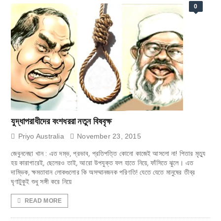
0
যুদ্ধাপরাধীদের বংশধররা নতুন বিষবৃক্ষ
Priyo Australia
November 23, 2015
জেবুননেছা খান : এত দম্ভ, প্রভাব, প্রতিপত্তি কোনো কাজেই আসলো না! পিতার মৃত্যু
হয় কারাগারেই, ছেলেরও তাই, আরো উপযুক্ত ফল হাতে নিয়ে, ফাঁসিতে ঝুলে। এত
দাম্ভিক, ক্ষমতাবান লোকগুলোর কি অসম্মানজনক পরিণতি! যেতে যেতে মানুষের তীব্র
ঘৃণাটুকুই শুধু সঙ্গী করে নিয়ে
READ MORE