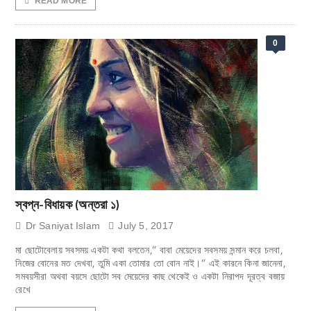
READ MORE
0
স্বপ্ন-বিধায়ক (অন্তরা ১)
Dr Saniyat Islam
July 5, 2017
মা ছোটোবেলায় সবসময় একটা কথা বলতেন,” বাবা মেয়েদের সবসময় সন্মান করে চলবা,
নিজের বোনের মত দেখবা, তুমি একা তোমার তো বোন নাই।” এই কারনে কিনা জানেনা,
সমবয়সীরা অথবা বয়সে ছোটো সব মেয়েদের কাছ থেকেই ও একটা নিরাপদ দূরত্ব বজায়
রেখে