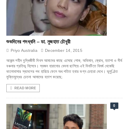
শুভদিনের পদধ্বনি – ডা. নুজহাত চৌধুরী
Priyo Australia
December 14, 2015
আজন্ম শহীদ বুদ্ধিজীবী দিবস আমাদের কাছে এসেছে শোক, অভিমান, ক্রোধ, হতাশা ও দীর্ঘ
বঞ্চনার প্রতিভূ হিসেবে। স্বজন হারানোর বেদনা ছাপিয়ে এই দিনটিতে বিমর্ষ থেকেছি
ভালোবাসার স্বদেশের পথ হারিয়ে ফেলে অধ:পতিত হবার ভগ্ন চেহারা দেখে। ভুলুণ্ঠিত
মুক্তিযুদ্ধের চেতনা আমাদের হতাশ করেছে;
READ MORE
0