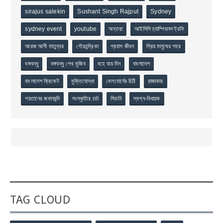
sirajus salekin
Sushant Singh Rajput
Sydney
sydney event
youtube
অন্তরা
আইসিসি চ্যাম্পিয়নস ট্রফি
আরজ আলী মাতুব্বর
গৌরচন্দ্রিকা
প্রবাস জীবন
প্রিয় মানুষের শহর
বঙ্গবন্ধু
বঙ্গবন্ধু শেখ মুজিব
বহে যায় দিন
বাংলাদেশ
বাংলাদেশ ক্রিকেট
মুক্তিযোদ্ধা
মেলবোর্নের চিঠি
রাজাকার
শয়তানের জবানবন্দি
সংস্কৃতির চর্চা
সিডনি
স্বপ্ন-বিধায়ক
TAG CLOUD