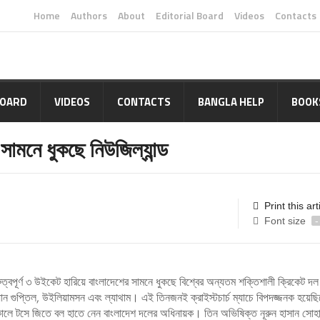
Home
Authors
About
Editorial Board
Videos
Contacts
BOARD
VIDEOS
CONTACTS
BANGLA HELP
BOOK
 সামনে ধুকছে নিউজিল্যান্ড
Print this art
Font size
-
ত্বপূর্ণ ৩ উইকেট হারিয়ে বাংলাদেশের সামনে ধুকছে বিশ্বের অন্যতম শক্তিশালী ক্রিকেট দল
ম্যান গুপ্তিল, উইলিয়ামসন এবং ল্যাথাম। এই তিনজনই ক্রাইস্টচার্চ ম্যাচে বিপদজ্জনক হয়ে
ালে টসে জিতে বল হাতে নেন বাংলাদেশ দলের অধিনায়ক। তিন অভিষিক্ত নূরুন হাসান সোহ