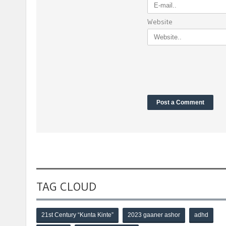
Website
TAG CLOUD
21st Century “Kunta Kinte”
2023 gaaner ashor
adhd