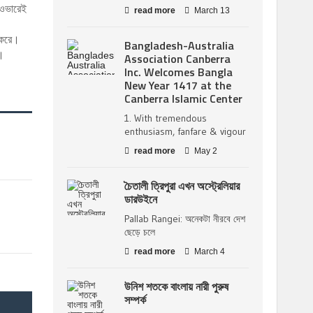
 ওভারেই
read more
March 13
।
 করে।
Bangladesh-Australia
ই।
Association Canberra
Inc. Welcomes Bangla
New Year 1417 at the
Canberra Islamic Center
1. With tremendous
enthusiasm, fanfare & vigour
read more
May 2
চৈতালী ত্রিপুরা এখন অস্ট্রেলিয়ার
ডারউইনে
Pallab Rangei: অনেকটা নীরবে দেশ
ছেড়ে চলে
read more
March 4
উনিশ শতকে বাংলায় নারী পুরুষ
সম্পর্ক