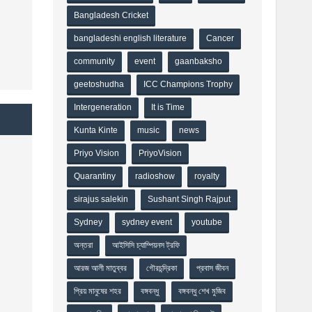
Bangladesh Cricket
bangladeshi english literature
Cancer
community
event
gaanbaksho
geetoshudha
ICC Champions Trophy
Intergeneration
It is Time
Kunta Kinte
music
news
Priyo Vision
PriyoVision
Quarantiny
radioshow
royalty
sirajus salekin
Sushant Singh Rajput
Sydney
sydney event
youtube
অন্তরা
আইসিসি চ্যাম্পিয়নস ট্রফি
আরজ আলী মাতুব্বর
গৌরচন্দ্রিকা
প্রবাস জীবন
প্রিয় মানুষের শহর
বঙ্গবন্ধু
বঙ্গবন্ধু শেখ মুজিব