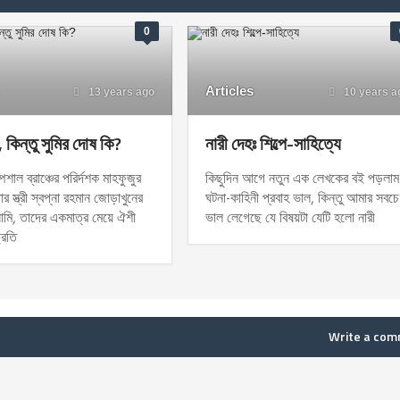
0
Articles
13 years ago
10 years a
, কিন্তু সুমির দোষ কি?
নারী দেহঃ শিল্পে-সাহিত্যে
েশাল ব্রাঞ্চের পরির্দশক মাহফুজুর
কিছুদিন আগে নতুন এক লেখকের বই পড়লা
 স্ত্রী স্বপ্না রহমান জোড়াখুনের
ঘটনা-কাহিনী প্রবাহ ভাল, কিন্তু আমার সবচে
ামি, তাদের একমাত্র মেয়ে ঐশী
ভাল লেগেছে যে বিষয়টা যেটি হলো নারী
্রতি
Write a co