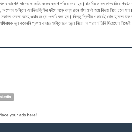
্স। খেলার আগেই তাদেরকে অভিষেকের ক্যাপ পরিয়ে দেয়া হয়। টস জিতে বল হাতে নিয়ে প্রথম
 অপেনার গুপ্তিল এলভিডব্লিউর ফাঁদে পড়ে শুন্য রানে হাঁস মার্কা হয়ে বিদায় নিয়ে চলে যান
ালে মেঘলা আবহাওয়ার মধ্যে খেলাটি শুরু হয়। কিন্তু দ্বিতীয় ওভারেই রোদ হাসতে শুরু
অধিনায়ক ভুল করেননি প্রথম ওভারে গুপ্তিলকে তুলে নিয়ে এর প্রমাণ তিনি দিয়েছেন নিজে
inkedIn
Place your ads here!