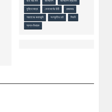
বহে যায় দিন
বাংলাদেশ
বাংলাদেশ ক্রিকেট
মুক্তিযোদ্ধা
মেলবোর্নের চিঠি
রাজাকার
শয়তানের জবানবন্দি
সংস্কৃতির চর্চা
সিডনি
স্বপ্ন-বিধায়ক