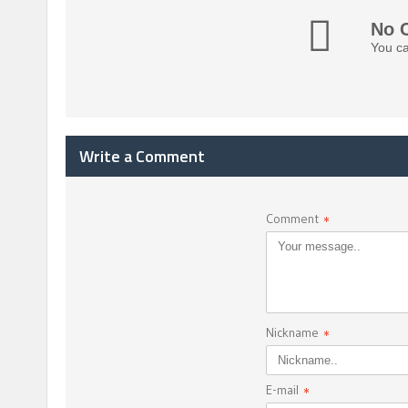
No 
You ca
Write a Comment
Comment
*
Nickname
*
E-mail
*