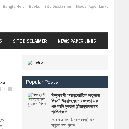
Bangla Help
Books
Site Disclaimer
News Paper Links
S
SITE DISCLAIMER
NEWS PAPER LINKS
Popular Posts
icle
16
+
বিশ্বব্যাপী “আন্তর্জাতিক মাতৃভাষা
দিবস” উদযাপনের দায়বদ্ধতা এবং
এমএলসি মুভমেন্ট ইন্টারন্যাশনাল’র
প্রতিশ্রুতি
ছিলেন।
(ভাষার মাসের বিশেষ প্রবন্ধ) ভাষা
মানুষের ভাবপ্রকাশ
ান,