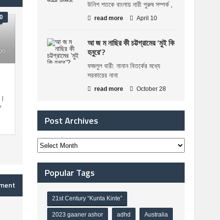
উনিশ শতকে বাংলায় নারী পুরুষ সম্পর্ক ,
0
read more
April 10
আ জ ম নাছির কী চট্টগ্রামের ‘মুই কি
হনুরে’?
go
ফজলুল বারী: নানান বিতর্কের মধ্যে
সরকারের নানা
read more
October 28
ম।
’
Post Archives
Popular Tags
mment
21st Century “Kunta Kinte”
2023 gaaner ashor
adhd
Australia