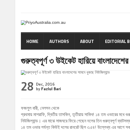
HOME
AUTHORS
ABOUT
EDITORIAL 
গুরুত্বপূর্ণ ৩ উইকেট হারিয়ে বাংলাদেশের
28
Dec, 2016
by
Fazlul Bari
ফজলুল বারী, নেলসন থেকে
প্রথমায় মাশরাফি, দ্বিতীয় তাসকিন, তৃতীয়ায় সাকিব! ১৪ তম ওভারের মধে গুরু
নিউজিল্যান্ড। এর মাঝে সাজঘরে ফিরে গেছেন দলের তিন গুরুত্বপূর্ণ ব্যাটস
১৪ তম ওভার পর্যন্ত কিউই দলের রানরেট ছিল ৩.৫৪! উল্লেখ্য এর আগে সক