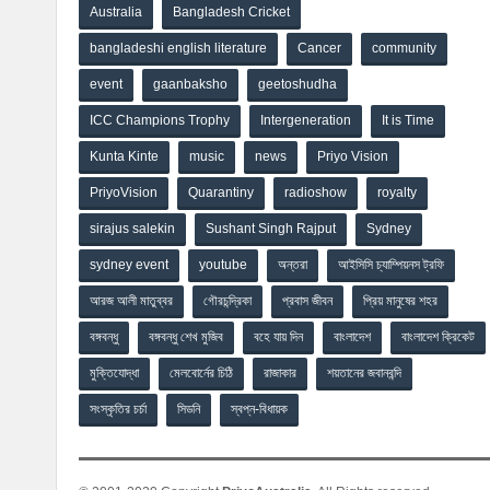
Australia
Bangladesh Cricket
bangladeshi english literature
Cancer
community
event
gaanbaksho
geetoshudha
ICC Champions Trophy
Intergeneration
It is Time
Kunta Kinte
music
news
Priyo Vision
PriyoVision
Quarantiny
radioshow
royalty
sirajus salekin
Sushant Singh Rajput
Sydney
sydney event
youtube
অন্তরা
আইসিসি চ্যাম্পিয়নস ট্রফি
আরজ আলী মাতুব্বর
গৌরচন্দ্রিকা
প্রবাস জীবন
প্রিয় মানুষের শহর
বঙ্গবন্ধু
বঙ্গবন্ধু শেখ মুজিব
বহে যায় দিন
বাংলাদেশ
বাংলাদেশ ক্রিকেট
মুক্তিযোদ্ধা
মেলবোর্নের চিঠি
রাজাকার
শয়তানের জবানবন্দি
সংস্কৃতির চর্চা
সিডনি
স্বপ্ন-বিধায়ক