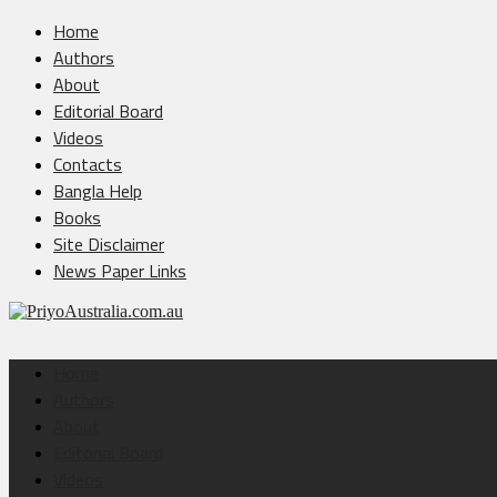
Home
Authors
About
Editorial Board
Videos
Contacts
Bangla Help
Books
Site Disclaimer
News Paper Links
Home
Authors
About
Editorial Board
Videos