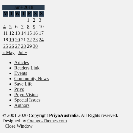
June 2018
M
T
W
T
F
S
S
1
2
3
4
5
6
7
8
9
10
11
12
13
14
15
16
17
18
19
20
21
22
23
24
25
26
27
28
29
30
« May
Jul »
Articles
Readers Link
Events
Community News
Save Life
Priyo
Priyo Vision
Special Issues
Authors
© 2001-2020 Copyright
PriyoAustralia
. All Rights reserved.
Designed by
Orange-Themes.com
Close Window