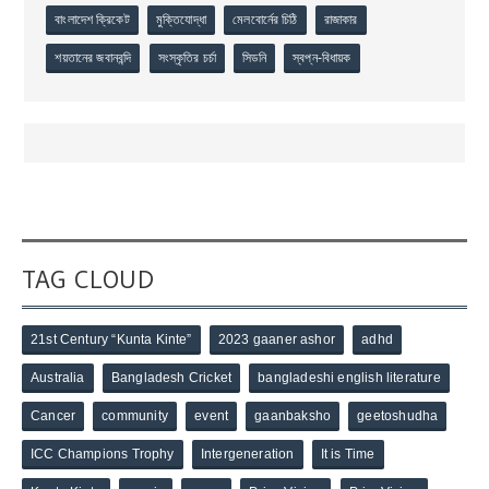
বাংলাদেশ ক্রিকেট
মুক্তিযোদ্ধা
মেলবোর্নের চিঠি
রাজাকার
শয়তানের জবানবন্দি
সংস্কৃতির চর্চা
সিডনি
স্বপ্ন-বিধায়ক
TAG CLOUD
21st Century “Kunta Kinte”
2023 gaaner ashor
adhd
Australia
Bangladesh Cricket
bangladeshi english literature
Cancer
community
event
gaanbaksho
geetoshudha
ICC Champions Trophy
Intergeneration
It is Time