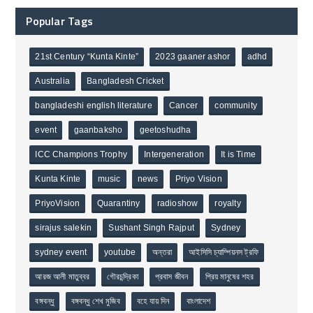
Popular Tags
21st Century “Kunta Kinte”
2023 gaaner ashor
adhd
Australia
Bangladesh Cricket
bangladeshi english literature
Cancer
community
event
gaanbaksho
geetoshudha
ICC Champions Trophy
Intergeneration
It is Time
Kunta Kinte
music
news
Priyo Vision
PriyoVision
Quarantiny
radioshow
royalty
sirajus salekin
Sushant Singh Rajput
Sydney
sydney event
youtube
অন্তরা
আইসিসি চ্যাম্পিয়নস ট্রফি
আরজ আলী মাতুব্বর
গৌরচন্দ্রিকা
প্রবাস জীবন
প্রিয় মানুষের শহর
বঙ্গবন্ধু
বঙ্গবন্ধু শেখ মুজিব
বহে যায় দিন
বাংলাদেশ