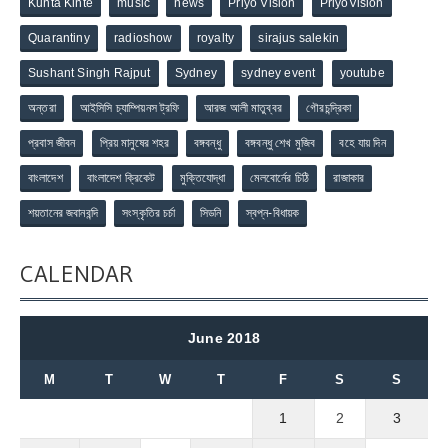
Kunta Kinte
music
news
Priyo Vision
PriyoVision
Quarantiny
radioshow
royalty
sirajus salekin
Sushant Singh Rajput
Sydney
sydney event
youtube
অন্তরা
আইসিসি চ্যাম্পিয়নস ট্রফি
আরজ আলী মাতুব্বর
গৌরচন্দ্রিকা
প্রবাস জীবন
প্রিয় মানুষের শহর
বঙ্গবন্ধু
বঙ্গবন্ধু শেখ মুজিব
বহে যায় দিন
বাংলাদেশ
বাংলাদেশ ক্রিকেট
মুক্তিযোদ্ধা
মেলবোর্নের চিঠি
রাজাকার
শয়তানের জবানবন্দি
সংস্কৃতির চর্চা
সিডনি
স্বপ্ন-বিধায়ক
CALENDAR
June 2018
M
T
W
T
F
S
S
1
2
3