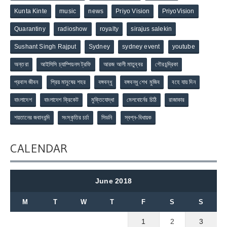
Kunta Kinte
music
news
Priyo Vision
PriyoVision
Quarantiny
radioshow
royalty
sirajus salekin
Sushant Singh Rajput
Sydney
sydney event
youtube
অন্তরা
আইসিসি চ্যাম্পিয়নস ট্রফি
আরজ আলী মাতুব্বর
গৌরচন্দ্রিকা
প্রবাস জীবন
প্রিয় মানুষের শহর
বঙ্গবন্ধু
বঙ্গবন্ধু শেখ মুজিব
বহে যায় দিন
বাংলাদেশ
বাংলাদেশ ক্রিকেট
মুক্তিযোদ্ধা
মেলবোর্নের চিঠি
রাজাকার
শয়তানের জবানবন্দি
সংস্কৃতির চর্চা
সিডনি
স্বপ্ন-বিধায়ক
CALENDAR
June 2018
M
T
W
T
F
S
S
1
2
3