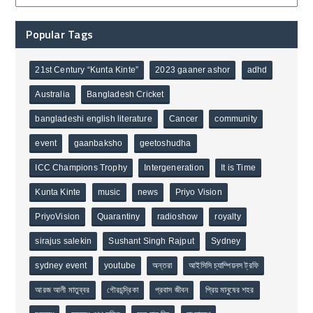
Popular Tags
21st Century “Kunta Kinte”
2023 gaaner ashor
adhd
Australia
Bangladesh Cricket
bangladeshi english literature
Cancer
community
event
gaanbaksho
geetoshudha
ICC Champions Trophy
Intergeneration
It is Time
Kunta Kinte
music
news
Priyo Vision
PriyoVision
Quarantiny
radioshow
royalty
sirajus salekin
Sushant Singh Rajput
Sydney
sydney event
youtube
অন্তরা
আইসিসি চ্যাম্পিয়নস ট্রফি
আরজ আলী মাতুব্বর
গৌরচন্দ্রিকা
প্রবাস জীবন
প্রিয় মানুষের শহর