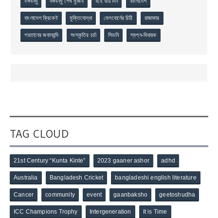
বঙ্গবন্ধু
বঙ্গবন্ধু শেখ মুজিব
বহে যায় দিন
বাংলাদেশ
বাংলাদেশ ক্রিকেট
মুক্তিযোদ্ধা
মেলবোর্নের চিঠি
রাজাকার
শয়তানের জবানবন্দি
সংস্কৃতির চর্চা
সিডনি
স্বপ্ন-বিধায়ক
TAG CLOUD
21st Century “Kunta Kinte”
2023 gaaner ashor
adhd
Australia
Bangladesh Cricket
bangladeshi english literature
Cancer
community
event
gaanbaksho
geetoshudha
ICC Champions Trophy
Intergeneration
It is Time