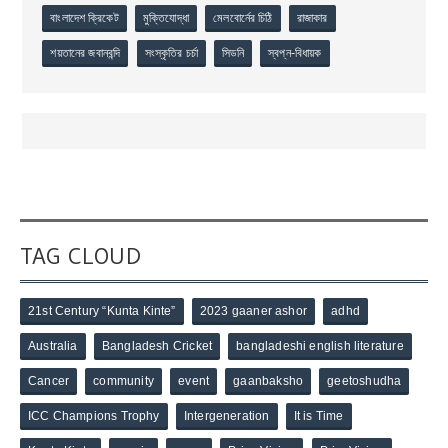
বাংলাদেশ ক্রিকেট
মুক্তিযোদ্ধা
মেলবোর্নের চিঠি
রাজাকার
শয়তানের জবানবন্দি
সংস্কৃতির চর্চা
সিডনি
স্বপ্ন-বিধায়ক
TAG CLOUD
21st Century “Kunta Kinte”
2023 gaaner ashor
adhd
Australia
Bangladesh Cricket
bangladeshi english literature
Cancer
community
event
gaanbaksho
geetoshudha
ICC Champions Trophy
Intergeneration
It is Time