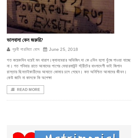
ভালবাসা কেন জরুরি?
পূরবী পারমিতা বোস
June 25, 2018
গত কয়েকদিন ধরেই মন খারাপ।ক্যানবেরার অভিজিৎ দা কে ৫দিন হলো খুঁজে পাওয়া যাচ্ছে
না। গত শনিবার রাতে আমাদের পাশের ফেয়ারমাউন্ট স্ট্রীটের বাংলাদেশী ভাই জিশান
রাস্তায় ছিনতাইকারীদের আঘাতে কোমায় চলে গেছেন। কত অনিশ্চিত আমাদের জীবন।
কেউ জানি না কালকে কি অপেক্ষা
READ MORE