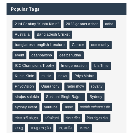
Popular Tags
21st Century “Kunta Kinte”
2023 gaaner ashor
adhd
Australia
Bangladesh Cricket
bangladeshi english literature
Cancer
community
event
gaanbaksho
geetoshudha
ICC Champions Trophy
Intergeneration
It is Time
Kunta Kinte
music
news
Priyo Vision
PriyoVision
Quarantiny
radioshow
royalty
sirajus salekin
Sushant Singh Rajput
Sydney
sydney event
youtube
অন্তরা
আইসিসি চ্যাম্পিয়নস ট্রফি
আরজ আলী মাতুব্বর
গৌরচন্দ্রিকা
প্রবাস জীবন
প্রিয় মানুষের শহর
বঙ্গবন্ধু
বঙ্গবন্ধু শেখ মুজিব
বহে যায় দিন
বাংলাদেশ