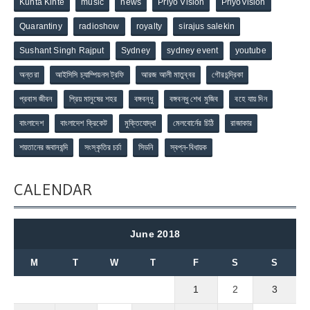
Kunta Kinte
music
news
Priyo Vision
PriyoVision
Quarantiny
radioshow
royalty
sirajus salekin
Sushant Singh Rajput
Sydney
sydney event
youtube
অন্তরা
আইসিসি চ্যাম্পিয়নস ট্রফি
আরজ আলী মাতুব্বর
গৌরচন্দ্রিকা
প্রবাস জীবন
প্রিয় মানুষের শহর
বঙ্গবন্ধু
বঙ্গবন্ধু শেখ মুজিব
বহে যায় দিন
বাংলাদেশ
বাংলাদেশ ক্রিকেট
মুক্তিযোদ্ধা
মেলবোর্নের চিঠি
রাজাকার
শয়তানের জবানবন্দি
সংস্কৃতির চর্চা
সিডনি
স্বপ্ন-বিধায়ক
CALENDAR
June 2018
M
T
W
T
F
S
S
1
2
3