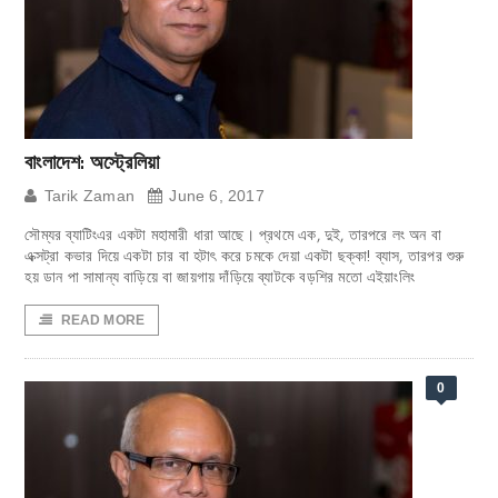
বাংলাদেশ: অস্ট্রেলিয়া
Tarik Zaman
June 6, 2017
সৌম্যর ব্যাটিংএর একটা মহামারী ধারা আছে। প্রথমে এক, দুই, তারপরে লং অন বা
এক্সট্রা কভার দিয়ে একটা চার বা হটাৎ করে চমকে দেয়া একটা ছক্কা! ব্যাস, তারপর শুরু
হয় ডান পা সামান্য বাড়িয়ে বা জায়গায় দাঁড়িয়ে ব্যাটকে বড়শির মতো এইয়াংলিং
READ MORE
0