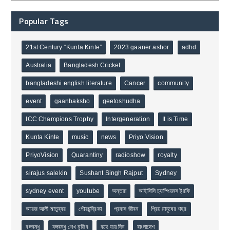
Popular Tags
21st Century “Kunta Kinte”
2023 gaaner ashor
adhd
Australia
Bangladesh Cricket
bangladeshi english literature
Cancer
community
event
gaanbaksho
geetoshudha
ICC Champions Trophy
Intergeneration
It is Time
Kunta Kinte
music
news
Priyo Vision
PriyoVision
Quarantiny
radioshow
royalty
sirajus salekin
Sushant Singh Rajput
Sydney
sydney event
youtube
অন্তরা
আইসিসি চ্যাম্পিয়নস ট্রফি
আরজ আলী মাতুব্বর
গৌরচন্দ্রিকা
প্রবাস জীবন
প্রিয় মানুষের শহর
বঙ্গবন্ধু
বঙ্গবন্ধু শেখ মুজিব
বহে যায় দিন
বাংলাদেশ