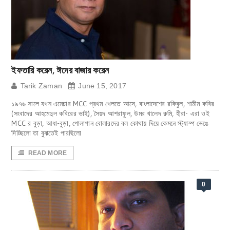
ইফতারি করেন, ঈদের বাজার করেন
Tarik Zaman
June 15, 2017
১৯৭৬ সালে যখন এমেচার MCC প্রথম খেলতে আসে, বাংলাদেশের রকিবুল, শামীম কবির
(সংবাদের আহমেদুল কবিরের ভাই), সৈয়দ আশরাফুল, উমর খালেদ রুমি, হীরা- এরা ওই
MCC র বুড়া, আধা-বুড়া, পোলাপান বোলারদের বল কোথায় দিয়ে কেমনে স্ট্যাম্প ভেঙে
দিচ্ছিলো তা বুঝতেই পারছিলো
READ MORE
0