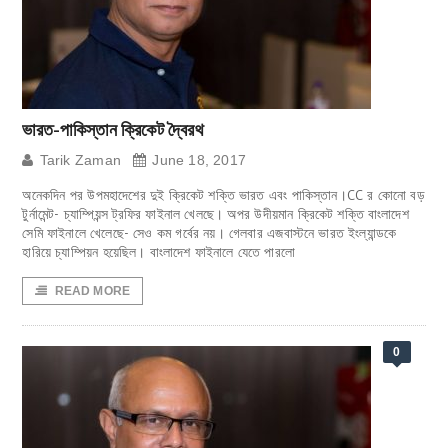
ভারত-পাকিস্তান ক্রিকেট দ্বৈরথ
Tarik Zaman
June 18, 2017
অনেকদিন পর উপমহাদেশের দুই ক্রিকেট শক্তি ভারত এবং পাকিস্তান।CC র কোনো বড়
টুর্নামেন্ট- চ্যাম্পিয়ন্স ট্রফির ফাইনাল খেলছে। অপর উদীয়মান ক্রিকেট শক্তি বাংলাদেশ
সেমি ফাইনালে খেলেছে- সেও কম গর্বের নয়। গেলবার এজবাস্টনে ভারত ইংল্যান্ডকে
হারিয়ে চ্যাম্পিয়ন হয়েছিল। বাংলাদেশ ফাইনালে যেতে পারলো
READ MORE
0