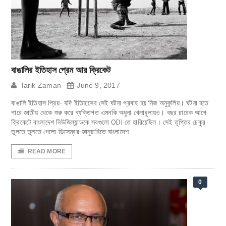
বাঙালির ইতিহাস প্রেম আর ক্রিকেট
Tarik Zaman
June 9, 2017
বাঙালি ইতিহাস প্রিয়- যদি ইতিহাসের সেই ঘটনা প্রবাহ হয় নিজ অনুকূলিয়। ঘটনা হতে
পারে জাতীয় থেকে শুরু করে ব্যক্তিগত এমনকি অধুনা খেলাধুলায়ও। বছর চারেক আগে
ক্রিকেটে বাংলাদেশ নিউজিল্যান্ডকে সবগুলো ODI তে হারিয়েছিল। সেই তৃপ্তির ঢেকুর
তুলতে তুলতে গেলো ডিসেম্বর-জানুয়ারিতে বাংলাদেশ
READ MORE
0