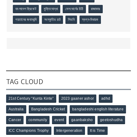
বাংলাদেশ ক্রিকেট
মুক্তিযোদ্ধা
মেলবোর্নের চিঠি
রাজাকার
শয়তানের জবানবন্দি
সংস্কৃতির চর্চা
সিডনি
স্বপ্ন-বিধায়ক
TAG CLOUD
21st Century “Kunta Kinte”
2023 gaaner ashor
adhd
Australia
Bangladesh Cricket
bangladeshi english literature
Cancer
community
event
gaanbaksho
geetoshudha
ICC Champions Trophy
Intergeneration
It is Time