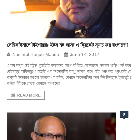
সেমিফাইনালে টাইগাররাঃ ইটস নট জাস্ট এ ক্রিকেট ম্যাচ ফর বাংলাদেশ
Nadimul Haque Mandal
June 14, 2017
একটা লম্বা উইকইন্ড পুরোটাই কন্যাদের সাথে কাঁটিয়ে সোমবারের সকালে গাড়ি পার্ক করে
যেইমাত্র অফিসমুখো হয়েছি এক অস্ট্রেলিয় বন্ধু আমার পাশে হাটা শুরু করে প্রথমেই যে
বাক্যটি উচ্চারণ করলো তাহলো- “নাদিম, যেখানে অস্ট্রেলিয়া আর নিউজিল্যান্ড টুর্নামেন্টের
বাইরে ছিটকে গেলো সেখানে বাংলাদেশ
READ MORE
0