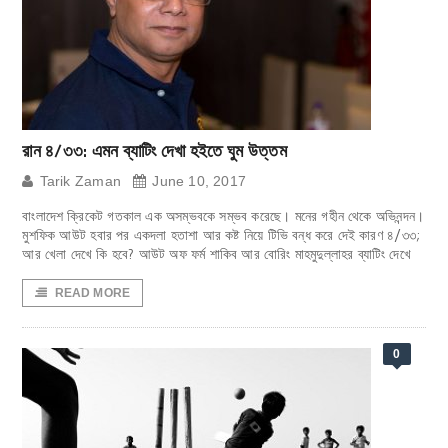
রান ৪/৩৩: এমন ব্যাটিং দেখা হইতে ঘুম উত্তম
Tarik Zaman
June 10, 2017
বাংলাদেশ ক্রিকেট গতকাল এক অসম্ভবকে সম্ভব করেছে। মনের গহীন থেকে অভিনন্দন।
মুশফিক আউট হবার পর একদলা হতাশা আর কষ্ট নিয়ে টিভি বন্ধ করে দেই কারণ ৪/৩৩;
আর খেলা দেখে কি হবে? আউট অফ ফর্ম শাকিব আর বোরিং মাহমুদুল্লাহর ব্যাটিং দেখে
READ MORE
0