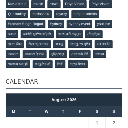
Kunta Kinte
music
news
Priyo Vision
PriyoVision
Quarantiny
radioshow
royalty
sirajus salekin
Sushant Singh Rajput
Sydney
sydney event
youtube
অন্তরা
আইসিসি চ্যাম্পিয়নস ট্রফি
আরজ আলী মাতুব্বর
গৌরচন্দ্রিকা
প্রবাস জীবন
প্রিয় মানুষের শহর
বঙ্গবন্ধু
বঙ্গবন্ধু শেখ মুজিব
বহে যায় দিন
বাংলাদেশ
বাংলাদেশ ক্রিকেট
মুক্তিযোদ্ধা
মেলবোর্নের চিঠি
রাজাকার
শয়তানের জবানবন্দি
সংস্কৃতির চর্চা
সিডনি
স্বপ্ন-বিধায়ক
CALENDAR
August 2026
M
T
W
T
F
S
S
1
2