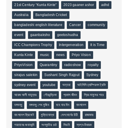
21st Century “Kunta Kinte”
2023 gaaner ashor
adhd
Australia
Bangladesh Cricket
bangladeshi english literature
Cancer
community
event
gaanbaksho
geetoshudha
ICC Champions Trophy
Intergeneration
It is Time
Kunta Kinte
music
news
Priyo Vision
PriyoVision
Quarantiny
radioshow
royalty
sirajus salekin
Sushant Singh Rajput
Sydney
sydney event
youtube
অন্তরা
আইসিসি চ্যাম্পিয়নস ট্রফি
আরজ আলী মাতুব্বর
গৌরচন্দ্রিকা
প্রবাস জীবন
প্রিয় মানুষের শহর
বঙ্গবন্ধু
বঙ্গবন্ধু শেখ মুজিব
বহে যায় দিন
বাংলাদেশ
বাংলাদেশ ক্রিকেট
মুক্তিযোদ্ধা
মেলবোর্নের চিঠি
রাজাকার
শয়তানের জবানবন্দি
সংস্কৃতির চর্চা
সিডনি
স্বপ্ন-বিধায়ক