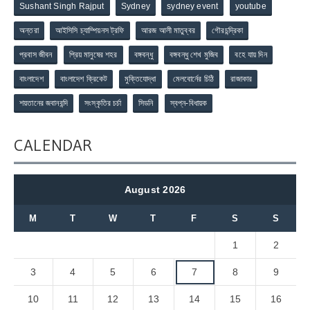
Sushant Singh Rajput
Sydney
sydney event
youtube
অন্তরা
আইসিসি চ্যাম্পিয়নস ট্রফি
আরজ আলী মাতুব্বর
গৌরচন্দ্রিকা
প্রবাস জীবন
প্রিয় মানুষের শহর
বঙ্গবন্ধু
বঙ্গবন্ধু শেখ মুজিব
বহে যায় দিন
বাংলাদেশ
বাংলাদেশ ক্রিকেট
মুক্তিযোদ্ধা
মেলবোর্নের চিঠি
রাজাকার
শয়তানের জবানবন্দি
সংস্কৃতির চর্চা
সিডনি
স্বপ্ন-বিধায়ক
CALENDAR
August 2026
M
T
W
T
F
S
S
1
2
3
4
5
6
7
8
9
10
11
12
13
14
15
16