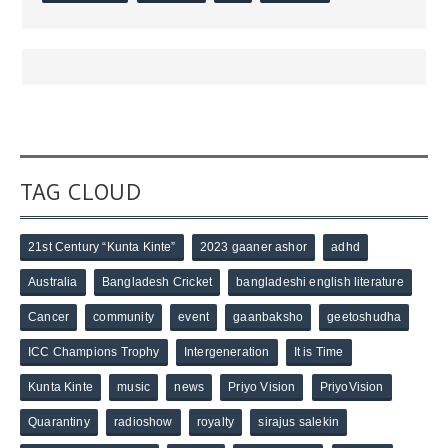
TAG CLOUD
21st Century “Kunta Kinte”
2023 gaaner ashor
adhd
Australia
Bangladesh Cricket
bangladeshi english literature
Cancer
community
event
gaanbaksho
geetoshudha
ICC Champions Trophy
Intergeneration
It is Time
Kunta Kinte
music
news
Priyo Vision
PriyoVision
Quarantiny
radioshow
royalty
sirajus salekin