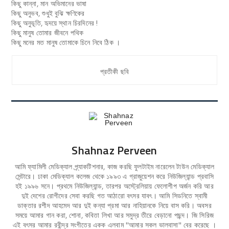
কিছু কান্না, মান অভিমানের ভাষা
কিছু অনুভব, শুধুই বুঝি ক্ষণিকের
কিছু অনুভূতি, হৃদয়ে স্থান চিরদিনের !
কিছু মানুষ তোমার জীবনে পথিক
কিছু মনের মত মানুষ তোমাকে চিনে নিবে ঠিক ।
প্রতীকী ছবি
Shahnaz Perveen
আমি ফ্যামিলী মেডিক্যাল প্র্যাকটিশনার, কাজ করছি ফুলটাইম নারেলেন টাউন মেডিক্যাল
সেন্টারে। ঢাকা মেডিক্যাল কলেজ থেকে ১৯৯৩ এ গ্রাজুয়েশন করে নিউজিল্যান্ড প্রবাসি
হই ১৯৯৬ সনে। প্রথমে নিউজিল্যান্ড, তারপর অস্ট্রেলিয়ায় ফেলোশীপ অর্জন করি আর
দুই দেশের রোগীদের সেবা করছি গত আঠারো বৎসর যাবৎ। আমি সিডনিতে স্বামী
ডাক্তার রশীদ আহমেদ আর দুই কন্যা প্রমা আর নাহিয়ানকে নিয়ে বাস করি। অবসর
সময়ে আমার গান করা, শোনা, কবিতা লিখা আর সমুদ্র তীরে বেড়ানো পছন্দ। জি সিরিজ
এই বৎসর আমার রবীন্দ্র সংগীতের একক এলবাম "আমার সকল ভালবাসা" বের করেছে ।