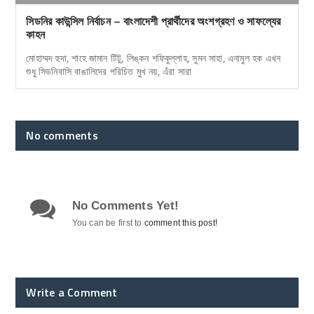
সিডনির কাউন্সিল নির্বাচন – বাংলাদেশী প্রার্থীদের অংশগ্রহণ ও সাফল্যের
কাহন
মোহাম্মদ হুদা, শাহে জামান টিটু, লিঙ্কন শফিকুল্লাহ, সুমন সাহা, এনামুল হক এখন
শুধু সিডনিবাসি বাঙালিদের পরিচিত মুখ নয়, এঁরা সারা
No comments
No Comments Yet!
You can be first to
comment this post!
Write a Comment