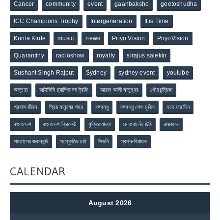
Cancer
community
event
gaanbaksho
geetoshudha
ICC Champions Trophy
Intergeneration
It is Time
Kunta Kinte
music
news
Priyo Vision
PriyoVision
Quarantiny
radioshow
royalty
sirajus salekin
Sushant Singh Rajput
Sydney
sydney event
youtube
অন্তরা
আইসিসি চ্যাম্পিয়নস ট্রফি
আরজ আলী মাতুব্বর
গৌরচন্দ্রিকা
প্রবাস জীবন
প্রিয় মানুষের শহর
বঙ্গবন্ধু
বঙ্গবন্ধু শেখ মুজিব
বহে যায় দিন
বাংলাদেশ
বাংলাদেশ ক্রিকেট
মুক্তিযোদ্ধা
মেলবোর্নের চিঠি
রাজাকার
শয়তানের জবানবন্দি
সংস্কৃতির চর্চা
সিডনি
স্বপ্ন-বিধায়ক
CALENDAR
August 2026