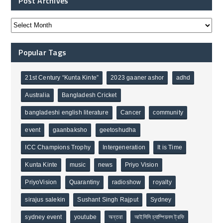
Post Archives
Popular Tags
21st Century “Kunta Kinte”
2023 gaaner ashor
adhd
Australia
Bangladesh Cricket
bangladeshi english literature
Cancer
community
event
gaanbaksho
geetoshudha
ICC Champions Trophy
Intergeneration
It is Time
Kunta Kinte
music
news
Priyo Vision
PriyoVision
Quarantiny
radioshow
royalty
sirajus salekin
Sushant Singh Rajput
Sydney
sydney event
youtube
অন্তরা
আইসিসি চ্যাম্পিয়নস ট্রফি