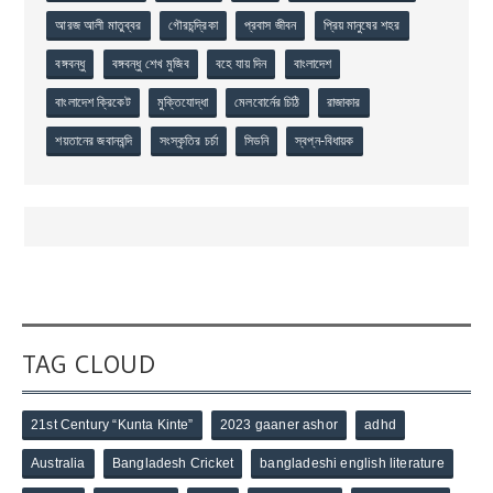
আরজ আলী মাতুব্বর
গৌরচন্দ্রিকা
প্রবাস জীবন
প্রিয় মানুষের শহর
বঙ্গবন্ধু
বঙ্গবন্ধু শেখ মুজিব
বহে যায় দিন
বাংলাদেশ
বাংলাদেশ ক্রিকেট
মুক্তিযোদ্ধা
মেলবোর্নের চিঠি
রাজাকার
শয়তানের জবানবন্দি
সংস্কৃতির চর্চা
সিডনি
স্বপ্ন-বিধায়ক
TAG CLOUD
21st Century “Kunta Kinte”
2023 gaaner ashor
adhd
Australia
Bangladesh Cricket
bangladeshi english literature