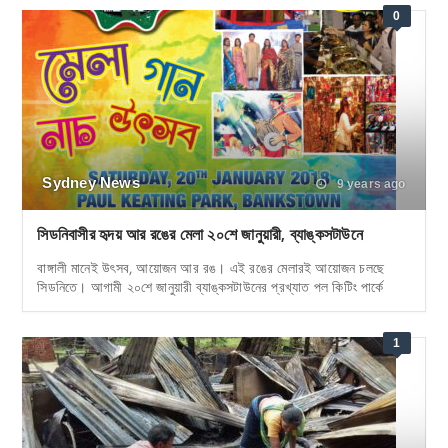
0
Sydney News
9 years ago
সিডনিবাসীর হৃদয় আর রঙের মেলা ২০শে জানুয়ারী, ব্যাঙ্কসটাউনে
বাঙ্গালী মানেই উৎসব, আয়োজন আর রঙ। এই রঙের মেলারই আয়োজন চলছে
সিডনিতে। আগামী ২০শে জানুয়ারী ব্যাঙ্কসটাউনের প্রখ্যাত পল কিটিং পার্কে
1