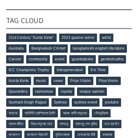
TAG CLOUD
21st Century “Kunta Kinte”
2023 gaaner ashor
adhd
Australia
Bangladesh Cricket
bangladeshi english literature
Cancer
community
event
gaanbaksho
geetoshudha
ICC Champions Trophy
Intergeneration
It is Time
Kunta Kinte
music
news
Priyo Vision
PriyoVision
Quarantiny
radioshow
royalty
sirajus salekin
Sushant Singh Rajput
Sydney
sydney event
youtube
অন্তরা
আইসিসি চ্যাম্পিয়নস ট্রফি
আরজ আলী মাতুব্বর
গৌরচন্দ্রিকা
প্রবাস জীবন
প্রিয় মানুষের শহর
বঙ্গবন্ধু
বঙ্গবন্ধু শেখ মুজিব
বহে যায় দিন
বাংলাদেশ
বাংলাদেশ ক্রিকেট
মুক্তিযোদ্ধা
মেলবোর্নের চিঠি
রাজাকার