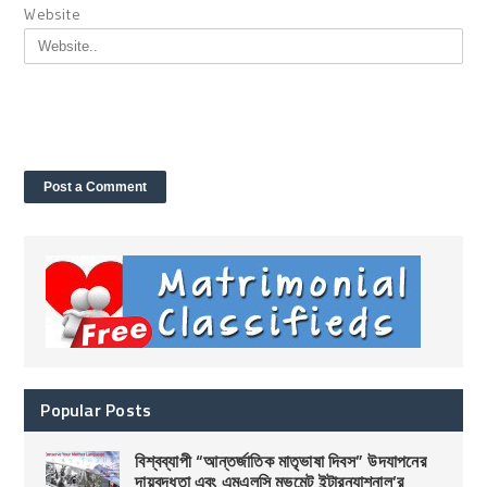
Website
Popular Posts
বিশ্বব্যাপী “আন্তর্জাতিক মাতৃভাষা দিবস” উদযাপনের
দায়বদ্ধতা এবং এমএলসি মুভমেন্ট ইন্টারন্যাশনাল’র