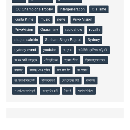
ICC Champions Trophy
Intergeneration
It is Time
Kunta Kinte
music
news
Priyo Vision
PriyoVision
Quarantiny
radioshow
royalty
sirajus salekin
Sushant Singh Rajput
Sydney
sydney event
youtube
অন্তরা
আইসিসি চ্যাম্পিয়নস ট্রফি
আরজ আলী মাতুব্বর
গৌরচন্দ্রিকা
প্রবাস জীবন
প্রিয় মানুষের শহর
বঙ্গবন্ধু
বঙ্গবন্ধু শেখ মুজিব
বহে যায় দিন
বাংলাদেশ
বাংলাদেশ ক্রিকেট
মুক্তিযোদ্ধা
মেলবোর্নের চিঠি
রাজাকার
শয়তানের জবানবন্দি
সংস্কৃতির চর্চা
সিডনি
স্বপ্ন-বিধায়ক