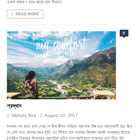
একলা ডাহুক I তোর জন্যে রাত বিরাতে
READ MORE
0
প্রস্থান
Wahida Nira
August 10, 2017
শুনলাম গত রাতে চলে গেছে সে দীর্ঘ জীবন পেড়িয়ে অবশেষে নিজ ঘরে আত্নঘাতী হয়ে ছিল
সে সেই কবে বোধহয় বছর কুড়ি তো নিশ্চিত হবে তারপর নিদারুন গুমোট অন্ধকার হাঁতড়ে
চলেছিল নিরন্তর দিগন্তের আলোটুকু ছোঁবে বলে প্রতিরাতে তারাভরা রাত চিঁড়ে চাঁদ