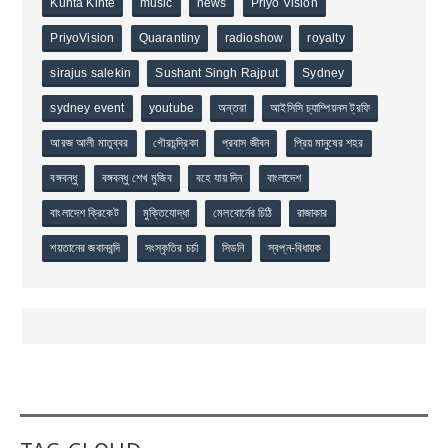
Kunta Kinte
music
news
Priyo Vision
PriyoVision
Quarantiny
radioshow
royalty
sirajus salekin
Sushant Singh Rajput
Sydney
sydney event
youtube
অন্তরা
আইসিসি চ্যাম্পিয়নস ট্রফি
আরজ আলী মাতুব্বর
গৌরচন্দ্রিকা
প্রবাস জীবন
প্রিয় মানুষের শহর
বঙ্গবন্ধু
বঙ্গবন্ধু শেখ মুজিব
বহে যায় দিন
বাংলাদেশ
বাংলাদেশ ক্রিকেট
মুক্তিযোদ্ধা
মেলবোর্নের চিঠি
রাজাকার
শয়তানের জবানবন্দি
সংস্কৃতির চর্চা
সিডনি
স্বপ্ন-বিধায়ক