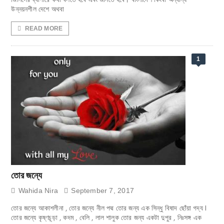
উন্নয়নশীল দেশে অথবা
READ MORE
1
তোর জন্যে
Wahida Nira
September 7, 2017
তোর জন্যে আকাশলীনা , তোর জন্যে নীল পদ্ম তোর জন্য এক সিন্ধু বিষাদ ছোঁয়া গদ্য I
তোর জন্যে কৃষ্ণচূড়া , কদম , বেলি , লাল শালুক তোর জন্য একটা দুপুর , নিঃসঙ্গ এক