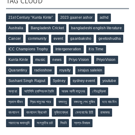
TAG CLOUD
21st Century “Kunta Kinte”
2023 gaaner ashor
adhd
Australia
Bangladesh Cricket
bangladeshi english literature
Cancer
community
event
gaanbaksho
geetoshudha
ICC Champions Trophy
Intergeneration
It is Time
Kunta Kinte
music
news
Priyo Vision
PriyoVision
Quarantiny
radioshow
royalty
sirajus salekin
Sushant Singh Rajput
Sydney
sydney event
youtube
অন্তরা
আইসিসি চ্যাম্পিয়নস ট্রফি
আরজ আলী মাতুব্বর
গৌরচন্দ্রিকা
প্রবাস জীবন
প্রিয় মানুষের শহর
বঙ্গবন্ধু
বঙ্গবন্ধু শেখ মুজিব
বহে যায় দিন
বাংলাদেশ
বাংলাদেশ ক্রিকেট
মুক্তিযোদ্ধা
মেলবোর্নের চিঠি
রাজাকার
শয়তানের জবানবন্দি
সংস্কৃতির চর্চা
সিডনি
স্বপ্ন-বিধায়ক