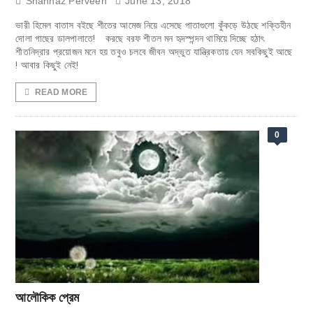
Shahnaz Perveen
June 13, 2018
ভারী হিমেল বাতাস বইছে শীতের আমেজ নিয়ে এসেছে পাতাগুলো কুঁকড়ে উঠছে শক্তিহীন
দোলা গাছের ডালপালাতে! করছে বরফ শীতল মন হৃদস্পন্দন থামিয়ে দিচ্ছে হঠাৎ
শীতনিদ্রার প্রয়োজন মনে হয় তবুও চলবে জীবন অদ্ভুত যান্ত্রিকতায় যেন সবকিছুই আছে
! আবার কিছুই নেই!
READ MORE
0
আলৌকিক প্রেম