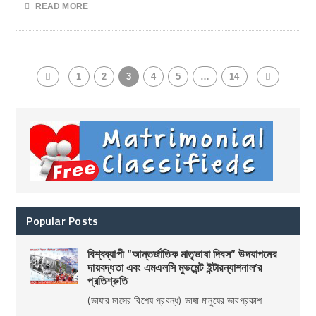
READ MORE
1
2
3
4
5
…
14
Popular Posts
বিশ্বব্যাপী “আন্তর্জাতিক মাতৃভাষা দিবস” উদযাপনের
দায়বদ্ধতা এবং এমএলসি মুভমেন্ট ইন্টারন্যাশনাল’র
প্রতিশ্রুতি
(ভাষার মাসের বিশেষ প্রবন্ধ) ভাষা মানুষের ভাবপ্রকাশ