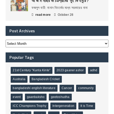
আ জ ম নাছির কী চট্টগ্রামের ‘মুই কি হনুরে’?
ফজলুল বারী: নানান বিতর্কের মধ্যে সরকারের নানা
read more
October 28
Post Archives
Popular Tags
21st Century “Kunta Kinte”
2023 gaaner ashor
adhd
Australia
Bangladesh Cricket
bangladeshi english literature
Cancer
community
event
gaanbaksho
geetoshudha
ICC Champions Trophy
Intergeneration
It is Time