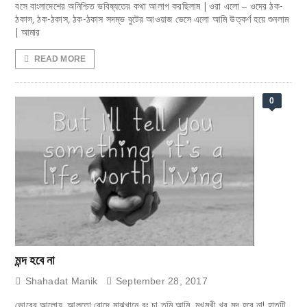
বসে বাংলাদেশের অনিশ্চিত ভবিষ্যতের কথা আলাপ করছিলাম | ওরা এলো – ওদের ঠক-
ঠকাস, ঠক-ঠকাস, ঠক-ঠকাস সদম্ভ বুটের আওয়াজ ভেসে এলো আমি উত্কর্ণ হয়ে শুনলাম
| আমার
READ MORE
0
মন্দ হবে না
Shahadat Manik
September 28, 2017
ভোরের আলোয়, আলতো রোদে মাঝখানে রং চা তুমি আমি, মুখুমুখী খুব মন্দ হবে না! হাতটি