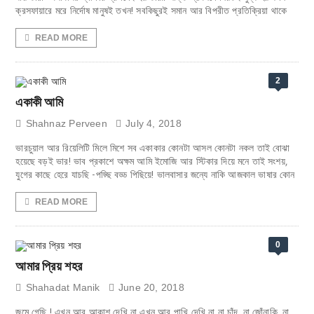
ক্রসফায়ারে মরে নির্দোষ মানুষই তখন! সবকিছুরই সমান আর বিপরীত প্রতিক্রিয়া থাকে
READ MORE
2
একাকী আমি
Shahnaz Perveen
July 4, 2018
ভারচুয়াল আর রিয়েলিটি মিলে মিশে সব একাকার কোনটা আসল কোনটা নকল তাই বোঝা
হয়েছে বড়ই ভার! ভাব প্রকাশে অক্ষম আমি ইমোজি আর স্টিকার দিয়ে মনে তাই সংশয়,
যুগের কাছে হেরে যাচছি -পড়্ছি বড্ড পিছিয়ে! ভালবাসার জন্যে নাকি আজকাল ভাষার কোন
READ MORE
0
আমার প্রিয় শহর
Shahadat Manik
June 20, 2018
জমে গেছি ! এখন আর আকাশ দেখি না এখন আর পাখি দেখি না না চাঁদ, না জোঁনাকি, না