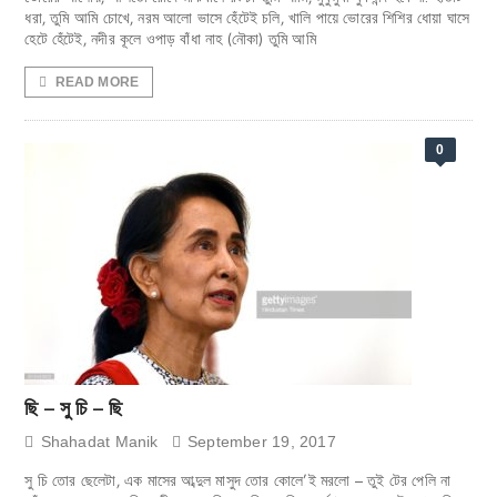
ধরা, তুমি আমি চোখে, নরম আলো ভাসে হেঁটেই চলি, খালি পায়ে ভোরের শিশির ধোয়া ঘাসে
হেটে হেঁটেই, নদীর কূলে ওপাড় বাঁধা নাহ (নৌকা) তুমি আমি
READ MORE
0
ছি – সু চি – ছি
Shahadat Manik
September 19, 2017
সু চি তোর ছেলেটা, এক মাসের আব্দুল মাসুদ তোর কোলে’ই মরলো – তুই টের পেলি না