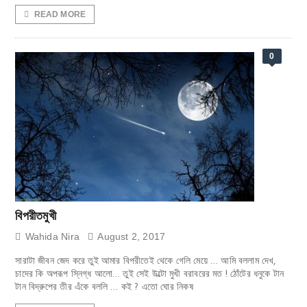
READ MORE
0
বিপরীতমুখী
Wahida Nira
August 2, 2017
সারাটা জীবন জেদ করে তুই আমার বিপরীতেই থেকে গেলি মেয়ে … আমি বললাম দেখ,
চাদের কি অপরূপ স্নিগ্ধ আলো… তুই সেই উল্টো মুখী বরাবরের মত ! ঠোঁটের ধনুকে টান
টান বিদ্রুপের তীর এঁকে বললি … কই ? এতো ঘোর নিকষ