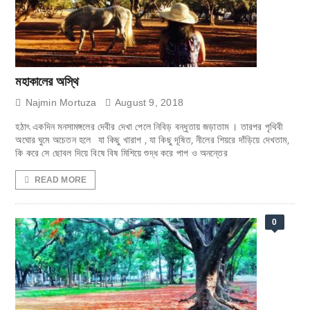
মহাকালের অস্থি
Najmin Mortuza
August 9, 2018
হঠাৎ একদিন মনসামঙ্গলের দেবীর দেখা পেলে নিবিড় বন্ধুতায় জড়াতাম । তারপর পৃথিবী
অঘোর ঘুমে অচেতন হলে যা কিছু খারাপ , যা কিছু দূষিত, নীলের শিয়রে দাঁড়িয়ে দেখতাম,
কি করে সে ছোবল দিয়ে বিষে বিষ মিশিয়ে শুদ্ধ করে পাপ ও অনন্তের
READ MORE
0