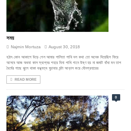
সময়
Najmin Mortuza
August 30, 2018
হঠাৎ কোন আকাশে উড়ে গেল আমার পালিতা পাখি দল কথা তো অনেক দিয়েছিল ফিরে
আসবে আজ অথবা কাল স্বপ্নের শহরে বিনা পাখি গানে উষ্ণ হয় না জমাট বাঁধা মন তাপ
ধৈর্যের গাছে ঝুলে থাকা বন্ধ্যত্ব ঘুচাবার ঘন্টা আড়াল করে যৌনপ্রহারের
READ MORE
0