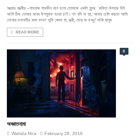
আত্মার আত্মীয় –শাহনাজ পারভীন মনে হলো তোমাকে একটা সুন্দর কবিতা উপহার দিই
আমি ঠিক তোমার মনের উপযুক্ত হওয়া চাই। তা যদি না হয়, আবার চেষ্টা করবো আমি
তোমার গুণাবলীর কথা বলব? তুমি কেমন মা, স্ত্রী, মেয়ে বা বন্ধু? নাকি মানুষ
READ MORE
0
অজ্ঞাতনামা
Wahida Nira
February 28, 2018