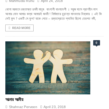
Mahmuda Runu
April 24, 2018
খোলা ময়দানে রক্তাক্ত রমনী মানুষ বাংগালী বাংলাদেশী । সবুজ ঘাসে প্রাণহীন লাশ
আমার বোন আমার কন্যা আমারই জননী ! নির্মমতার চুড়ান্ত মানবতার ধিক্কার । এই কি
সেই ফুল ? একটি সে ফুল? যাকে পেতে – রক্তস্রোতে প্লাবিত ছিলো তেরশত নদী,
READ MORE
0
আত্মার আত্মীয়
Shahnaz Perveen
April 23, 2018