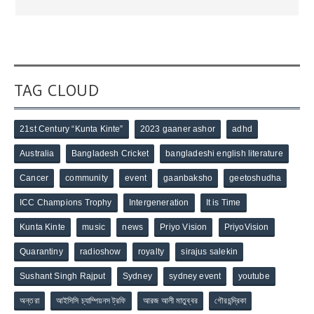
TAG CLOUD
21st Century “Kunta Kinte”
2023 gaaner ashor
adhd
Australia
Bangladesh Cricket
bangladeshi english literature
Cancer
community
event
gaanbaksho
geetoshudha
ICC Champions Trophy
Intergeneration
It is Time
Kunta Kinte
music
news
Priyo Vision
PriyoVision
Quarantiny
radioshow
royalty
sirajus salekin
Sushant Singh Rajput
Sydney
sydney event
youtube
অন্তরা
আইসিসি চ্যাম্পিয়নস ট্রফি
আরজ আলী মাতুব্বর
গৌরচন্দ্রিকা