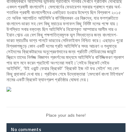
বানিজ্যিকরনে আইসিসির ভূমিকার প্রতিবাদে শনিবার সেখানে প্রতিবাদ দেখিয়েছে
একদল প্রবাসী বাংলাদেশি। মেলবোর্নের ফেডারেশন স্কয়ার প্রাঙ্গনে প্রায় অর্ধ-
শতাধিক প্রবাসী বাংলাদেশীদের একত্রিত হওয়ার উদ্দেশ্য ছিল বিশ্বকাপ ২০১৫
তে অধিক আলোচিত আইসিসি’র বাণিজ্যিকরন এর বিরুদ্ধে, যার ফলশ্রুতিতে
বাংলাদেশ-ভারত সহ বেশ কিছু ম্যাচের ফলাফল কিছু নির্দিষ্ট দলের পক্ষে যায়।
উপস্থিত সবার বক্তব্য ছিল আইসিসি’র নিয়োগকৃত আম্পায়ার আলীম দার ও
ইয়ান গোল্ড এর বেশ কিছু পক্ষপাতিত্বমূলক ভুল সিদ্ধান্তের জন্য বাংলাদেশ-
ভারত ম্যাচটির ভাগ্য পালটে ভারতের সেমিফাইনাল নিশ্চিত করে। এছাড়াও পুরো
বিশ্বকাপজুড়ে কোন একটি দলের প্রতি আইসিসি’র সদয় আচরণ ও শুধুমাত্র
সেইদলের ক্রিকেটারদের অনুপ্রেরণাদানের জন্য প্রতিটি স্টেডিয়ামের জায়ান্ট
স্ক্রিনে তাদের নির্লজ্জ বিজ্ঞাপন প্রদর্শনের মাধ্যমে আইসিসি’র বাণিজ্জিকরণ প্রকাশ
পায় বলে মনে করেন প্রটেস্টে অংশনেয়া সবাই।’সেইভ ক্রিকেট সেইভ
আইসিসি’, ‘উই ওয়ান্ট ফেয়ার ক্রিকেট’ ‘ক্রিকেট ইজ নট ফর সেইল’ সহ বেশ
কিছু প্ল্যাকার্ড দেখা যায়। প্রতিবাদ শেষে উদ্যোক্তারা ‘মেলবোর্ন বাংলা টাইগারস’
নামের একটি ক্রিকেট ফ্যানগ্রুপ প্রতিষ্ঠার ঘোষনা দেয়।
Place your ads here!
No comments