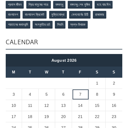
প্রবাস জীবন
প্রিয় মানুষের শহর
বঙ্গবন্ধু
বঙ্গবন্ধু শেখ মুজিব
বহে যায় দিন
বাংলাদেশ
বাংলাদেশ ক্রিকেট
মুক্তিযোদ্ধা
মেলবোর্নের চিঠি
রাজাকার
শয়তানের জবানবন্দি
সংস্কৃতির চর্চা
সিডনি
স্বপ্ন-বিধায়ক
CALENDAR
August 2026
M
T
W
T
F
S
S
1
2
3
4
5
6
7
8
9
10
11
12
13
14
15
16
17
18
19
20
21
22
23
24
25
26
27
28
29
30