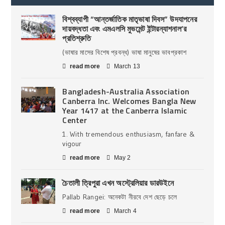
বিশ্বব্যাপী “আন্তর্জাতিক মাতৃভাষা দিবস” উদযাপনের
দায়বদ্ধতা এবং এমএলসি মুভমেন্ট ইন্টারন্যাশনাল’র
প্রতিশ্রুতি
(ভাষার মাসের বিশেষ প্রবন্ধ) ভাষা মানুষের ভাবপ্রকাশ
read more
March 13
Bangladesh-Australia Association
Canberra Inc. Welcomes Bangla New
Year 1417 at the Canberra Islamic
Center
1. With tremendous enthusiasm, fanfare &
vigour
read more
May 2
চৈতালী ত্রিপুরা এখন অস্ট্রেলিয়ার ডারউইনে
Pallab Rangei: অনেকটা নীরবে দেশ ছেড়ে চলে
read more
March 4