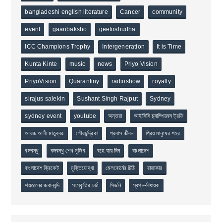
bangladeshi english literature
Cancer
community
event
gaanbaksho
geetoshudha
ICC Champions Trophy
Intergeneration
It is Time
Kunta Kinte
music
news
Priyo Vision
PriyoVision
Quarantiny
radioshow
royalty
sirajus salekin
Sushant Singh Rajput
Sydney
sydney event
youtube
অন্তরা
আইসিসি চ্যাম্পিয়নস ট্রফি
আরজ আলী মাতুব্বর
গৌরচন্দ্রিকা
প্রবাস জীবন
প্রিয় মানুষের শহর
বঙ্গবন্ধু
বঙ্গবন্ধু শেখ মুজিব
বহে যায় দিন
বাংলাদেশ
বাংলাদেশ ক্রিকেট
মুক্তিযোদ্ধা
মেলবোর্নের চিঠি
রাজাকার
শয়তানের জবানবন্দি
সংস্কৃতির চর্চা
সিডনি
স্বপ্ন-বিধায়ক