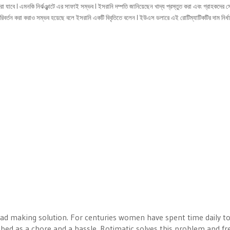
করা যাবে l এমনকি নির্ঝঞ্ঝাটে এর সাফাই সম্ভব l ইসরানি দম্পতি জানিয়েছেন খাদ্য প্রস্তুত করা এবং গ্রাহকদের সে
 পরিবর্তন করা করাও সম্ভব হয়েছে বলে ইসরানি একটি বিবৃতিতে বলেন l ইউএস ডলারে এই রোটিম্যাটিকটির দাম নির্ধ
tbread making solution. For centuries women have spent time daily 
cribed as a chore and a hassle. Rotimatic solves this problem and fr