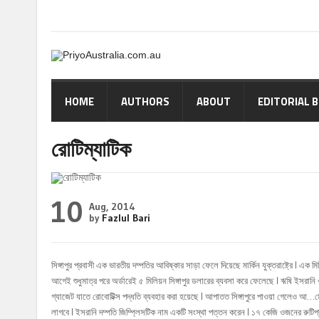
HOME
AUTHORS
ABOUT
EDITORIAL 
রোটিম্যাটিক
10
Aug, 2014
by
Fazlul Bari
সিঙ্গাপুর প্রবাসী এক ভারতীয় দম্পতির আবিষ্কার সাড়া ফেলে দিয়েছে মার্কিন যুক্তরাষ্ট্রে l
আগেই শুধুমাত্র পরে অর্ডারেই ৫ মিলিয়ন সিঙ্গাপুর ডলারের ব্যবসা করে ফেলেছে l ঋষি ইসরানি ও ত
গ্যাজেট যাতে রোবোটিক্স পদ্ধতি ব্যবহার করা হয়েছে l আপাতত সিঙ্গাপুরে পাওয়া গেলেও আ
…
ম
লাগবে l ইসরানি দম্পতি জিম্প্লিসটিক নাম একটি সংস্থা পত্তন করেন l ১৭ কেজি ওজনের রুটিপ্রস্