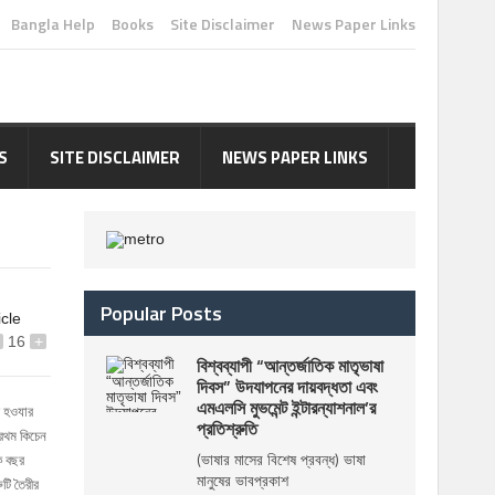
Bangla Help
Books
Site Disclaimer
News Paper Links
S
SITE DISCLAIMER
NEWS PAPER LINKS
Popular Posts
icle
16
+
বিশ্বব্যাপী “আন্তর্জাতিক মাতৃভাষা
দিবস” উদযাপনের দায়বদ্ধতা এবং
এমএলসি মুভমেন্ট ইন্টারন্যাশনাল’র
ি হওযার
প্রতিশ্রুতি
্রথম কিচেন
(ভাষার মাসের বিশেষ প্রবন্ধ) ভাষা
এক বছর
মানুষের ভাবপ্রকাশ
ুটি তৈরীর