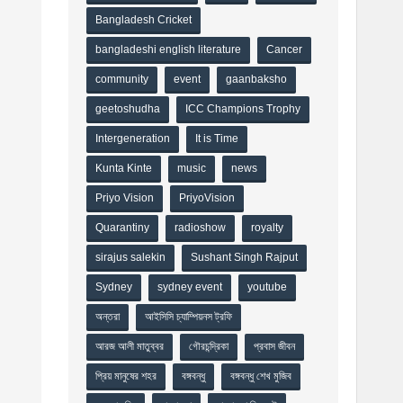
Bangladesh Cricket
bangladeshi english literature
Cancer
community
event
gaanbaksho
geetoshudha
ICC Champions Trophy
Intergeneration
It is Time
Kunta Kinte
music
news
Priyo Vision
PriyoVision
Quarantiny
radioshow
royalty
sirajus salekin
Sushant Singh Rajput
Sydney
sydney event
youtube
অন্তরা
আইসিসি চ্যাম্পিয়নস ট্রফি
আরজ আলী মাতুব্বর
গৌরচন্দ্রিকা
প্রবাস জীবন
প্রিয় মানুষের শহর
বঙ্গবন্ধু
বঙ্গবন্ধু শেখ মুজিব