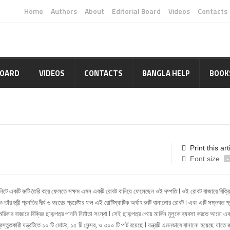
Home
Authors
About
Editorial Board
Videos
Contacts
BOARD
VIDEOS
CONTACTS
BANGLA HELP
BOOK
Print this art
Font size
-
 এক মিনিটে একটি রুটি তৈরি করে ফেলতে সক্ষম এমন একটি রোবট বানিয়ে ফেলেছেন ওই দম্পতি l ওই রোবট বাজারে বিক্র
াঁর স্ত্রী প্রনতির দীর্ঘ ৬ বছরের প্রচেষ্টার ফল এই রোটিম্যাটিক অর্থাৎ রুটি বানানোর রোবট l এবং এটি সম্ভবত প
েরিকার বাজারে বিক্রির ছাড়পত্র পাননি নির্মাতা সংস্থা l সেই ছাড়পত্র পেয়ে মার্কিন মুলুকে ব্যবসা করতে আরো 
তুতকারী যন্ত্রটিতে ১০ টি মোটর, ১৫ টি সেন্সর, ও ৩০০ টি পার্ট রয়েছে l যন্ত্রটি এমনভাবে বানানো হয়েছে যাতে র