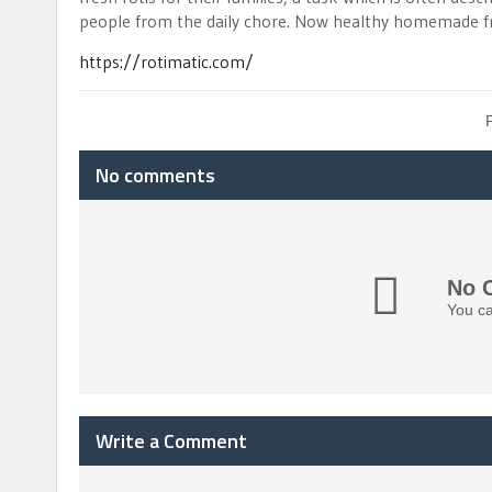
people from the daily chore. Now healthy homemade fres
https://rotimatic.com/
No comments
No 
You ca
Write a Comment