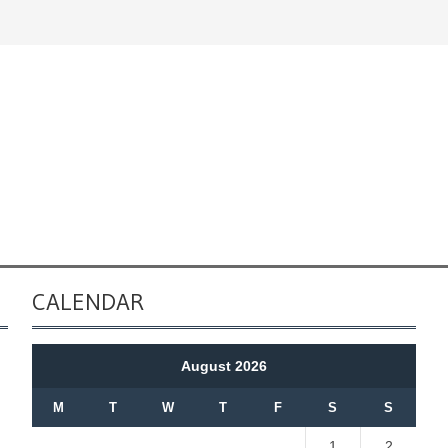
CALENDAR
August 2026
M
T
W
T
F
S
S
1
2