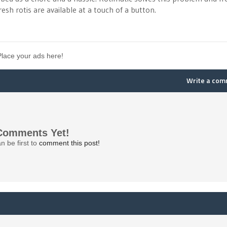
h rotis are available at a touch of a button.
Place your ads here!
Write a co
Comments Yet!
n be first to
comment this post!