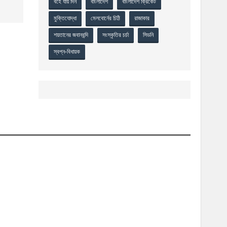
বহে যায় দিন
বাংলাদেশ
বাংলাদেশ ক্রিকেট
মুক্তিযোদ্ধা
মেলবোর্নের চিঠি
রাজাকার
শয়তানের জবানবন্দি
সংস্কৃতির চর্চা
সিডনি
স্বপ্ন-বিধায়ক