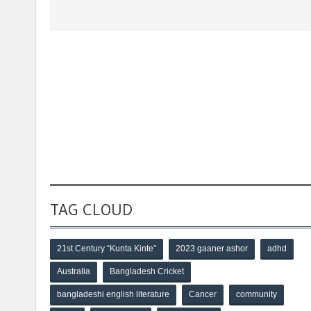
TAG CLOUD
21st Century “Kunta Kinte”
2023 gaaner ashor
adhd
Australia
Bangladesh Cricket
bangladeshi english literature
Cancer
community