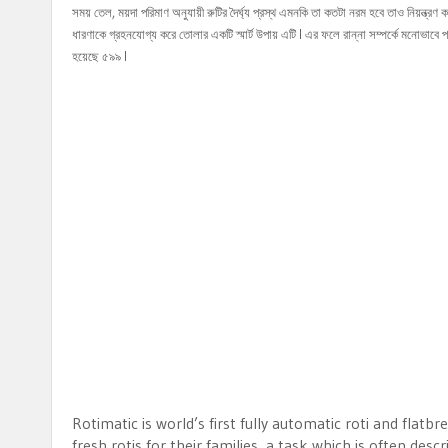
সময় তেল, ময়দা পরিমাণ অনুযায়ী রুটির দৈর্ঘ্য প্রস্থ এমনকি তা কতটা নরম হবে তাও নিয়ন্ত্রণ 
ধারণাকে গ্রহনযোগ্য করে তোলার একটি স্মার্ট উপায় এটি l এর ফলে রান্না সম্পর্কে মনোভাবে
হয়েছে ৫৯৯ l
Rotimatic is world’s first fully automatic roti and fla
fresh rotis for their families, a task which is often des