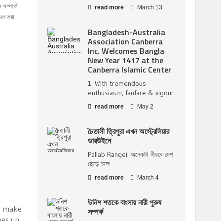
 সম্পর্কে
read more
March 13
ারণ করা
Bangladesh-Australia
Association Canberra
Inc. Welcomes Bangla
New Year 1417 at the
Canberra Islamic Center
1. With tremendous
enthusiasm, fanfare & vigour
read more
May 2
চৈতালী ত্রিপুরা এখন অস্ট্রেলিয়ার
ডারউইনে
Pallab Rangei: অনেকটা নীরবে দেশ
ছেড়ে চলে
read more
March 4
উনিশ শতকে বাংলায় নারী পুরুষ
to make
সম্পর্ক
ees up