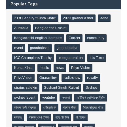
Popular Tags
21st Century “Kunta Kinte”
2023 gaaner ashor
adhd
Australia
Bangladesh Cricket
bangladeshi english literature
Cancer
community
event
gaanbaksho
geetoshudha
ICC Champions Trophy
Intergeneration
It is Time
Kunta Kinte
music
news
Priyo Vision
PriyoVision
Quarantiny
radioshow
royalty
sirajus salekin
Sushant Singh Rajput
Sydney
sydney event
youtube
অন্তরা
আইসিসি চ্যাম্পিয়নস ট্রফি
আরজ আলী মাতুব্বর
গৌরচন্দ্রিকা
প্রবাস জীবন
প্রিয় মানুষের শহর
বঙ্গবন্ধু
বঙ্গবন্ধু শেখ মুজিব
বহে যায় দিন
বাংলাদেশ