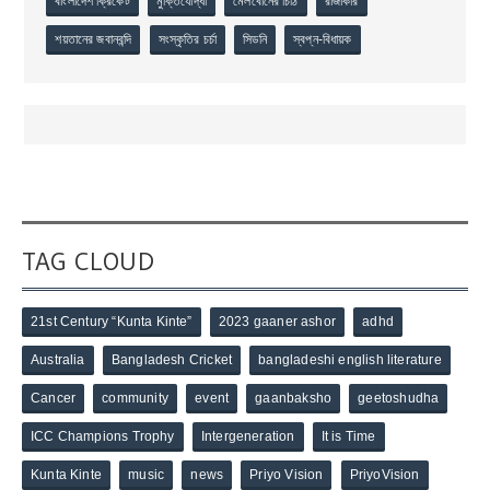
বাংলাদেশ ক্রিকেট
মুক্তিযোদ্ধা
মেলবোর্নের চিঠি
রাজাকার
শয়তানের জবানবন্দি
সংস্কৃতির চর্চা
সিডনি
স্বপ্ন-বিধায়ক
TAG CLOUD
21st Century “Kunta Kinte”
2023 gaaner ashor
adhd
Australia
Bangladesh Cricket
bangladeshi english literature
Cancer
community
event
gaanbaksho
geetoshudha
ICC Champions Trophy
Intergeneration
It is Time
Kunta Kinte
music
news
Priyo Vision
PriyoVision