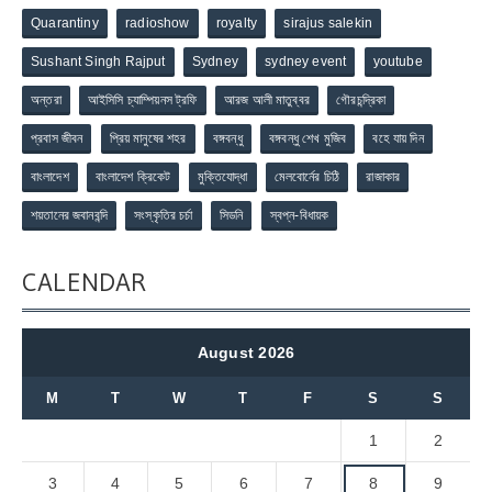
Quarantiny
radioshow
royalty
sirajus salekin
Sushant Singh Rajput
Sydney
sydney event
youtube
অন্তরা
আইসিসি চ্যাম্পিয়নস ট্রফি
আরজ আলী মাতুব্বর
গৌরচন্দ্রিকা
প্রবাস জীবন
প্রিয় মানুষের শহর
বঙ্গবন্ধু
বঙ্গবন্ধু শেখ মুজিব
বহে যায় দিন
বাংলাদেশ
বাংলাদেশ ক্রিকেট
মুক্তিযোদ্ধা
মেলবোর্নের চিঠি
রাজাকার
শয়তানের জবানবন্দি
সংস্কৃতির চর্চা
সিডনি
স্বপ্ন-বিধায়ক
CALENDAR
August 2026
M
T
W
T
F
S
S
1
2
3
4
5
6
7
8
9