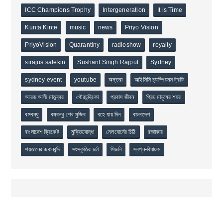
ICC Champions Trophy
Intergeneration
It is Time
Kunta Kinte
music
news
Priyo Vision
PriyoVision
Quarantiny
radioshow
royalty
sirajus salekin
Sushant Singh Rajput
Sydney
sydney event
youtube
অন্তরা
আইসিসি চ্যাম্পিয়নস ট্রফি
আরজ আলী মাতুব্বর
গৌরচন্দ্রিকা
প্রবাস জীবন
প্রিয় মানুষের শহর
বঙ্গবন্ধু
বঙ্গবন্ধু শেখ মুজিব
বহে যায় দিন
বাংলাদেশ
বাংলাদেশ ক্রিকেট
মুক্তিযোদ্ধা
মেলবোর্নের চিঠি
রাজাকার
শয়তানের জবানবন্দি
সংস্কৃতির চর্চা
সিডনি
স্বপ্ন-বিধায়ক