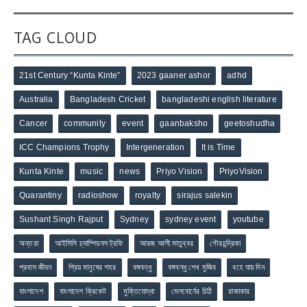
TAG CLOUD
21st Century “Kunta Kinte”
2023 gaaner ashor
adhd
Australia
Bangladesh Cricket
bangladeshi english literature
Cancer
community
event
gaanbaksho
geetoshudha
ICC Champions Trophy
Intergeneration
It is Time
Kunta Kinte
music
news
Priyo Vision
PriyoVision
Quarantiny
radioshow
royalty
sirajus salekin
Sushant Singh Rajput
Sydney
sydney event
youtube
অন্তরা
আইসিসি চ্যাম্পিয়নস ট্রফি
আরজ আলী মাতুব্বর
গৌরচন্দ্রিকা
প্রবাস জীবন
প্রিয় মানুষের শহর
বঙ্গবন্ধু
বঙ্গবন্ধু শেখ মুজিব
বহে যায় দিন
বাংলাদেশ
বাংলাদেশ ক্রিকেট
মুক্তিযোদ্ধা
মেলবোর্নের চিঠি
রাজাকার