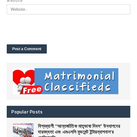
Website
Popular Posts
বিশ্বব্যাপী “আন্তর্জাতিক মাতৃভাষা দিবস” উদযাপনের
দায়বদ্ধতা এবং এমএলসি মুভমেন্ট ইন্টারন্যাশনাল’র