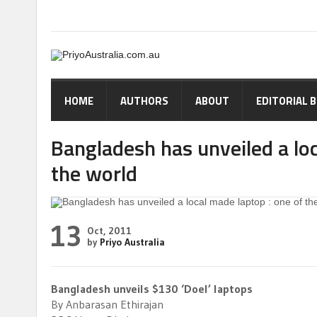
HOME
AUTHORS
ABOUT
EDITORIAL 
Bangladesh has unveiled a loc
the world
13
Oct, 2011
by
Priyo Australia
Bangladesh unveils $130 ‘Doel’ laptops
By Anbarasan Ethirajan