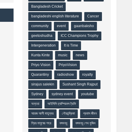
Bangladesh Cricket
bangladeshi english literature
Cancer
community
event
gaanbaksho
geetoshudha
ICC Champions Trophy
Intergeneration
It is Time
Kunta Kinte
music
news
Priyo Vision
PriyoVision
Quarantiny
radioshow
royalty
sirajus salekin
Sushant Singh Rajput
Sydney
sydney event
youtube
অন্তরা
আইসিসি চ্যাম্পিয়নস ট্রফি
আরজ আলী মাতুব্বর
গৌরচন্দ্রিকা
প্রবাস জীবন
প্রিয় মানুষের শহর
বঙ্গবন্ধু
বঙ্গবন্ধু শেখ মুজিব