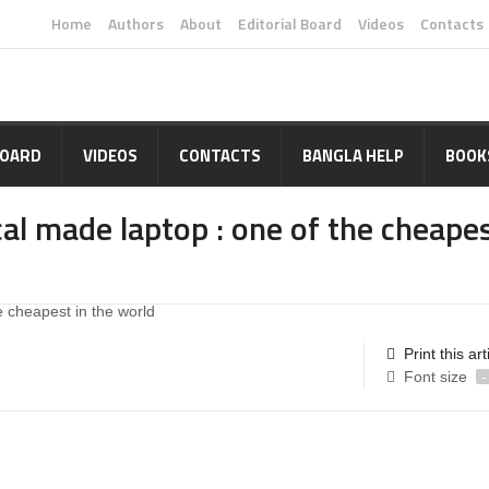
Home
Authors
About
Editorial Board
Videos
Contacts
BOARD
VIDEOS
CONTACTS
BANGLA HELP
BOOK
al made laptop : one of the cheapes
Print this art
Font size
-