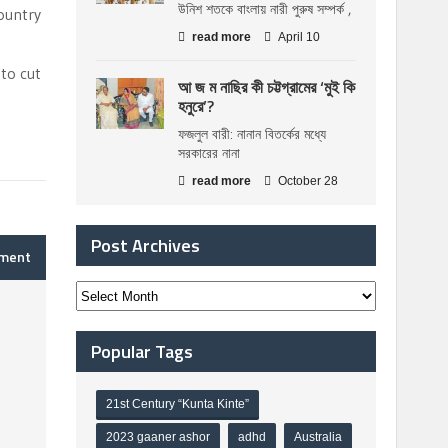
উনিশ শতকে বাংলায় নারী পুরুষ সম্পর্ক ,
ountry
read more
April 10
to cut
আ জ ম নাছির কী চট্টগ্রামের ‘মুই কি
হনুরে’?
ফজলুল বারী: নানান বিতর্কের মধ্যে
সরকারের নানা
read more
October 28
Post Archives
mment
Popular Tags
21st Century “Kunta Kinte”
2023 gaaner ashor
adhd
Australia