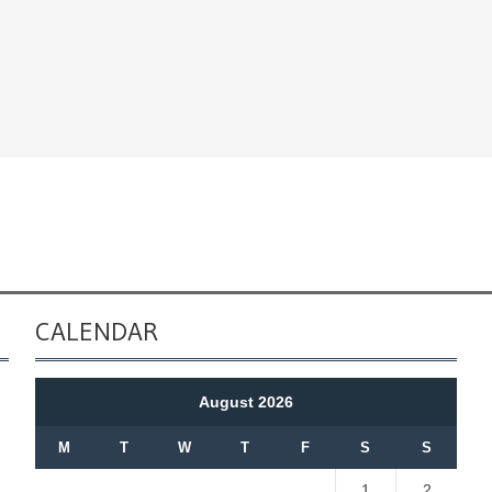
CALENDAR
August 2026
M
T
W
T
F
S
S
1
2