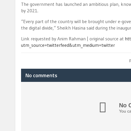
The government has launched an ambitious plan, known 
by 2021.
“Every part of the country will be brought under e-go
the digital divide,” Sheikh Hasina said during the inaugu
Link requested by Anim Rahman | original source at
ht
utm_source=twitterfeed&utm_medium=twitter
No comments
No 
You ca