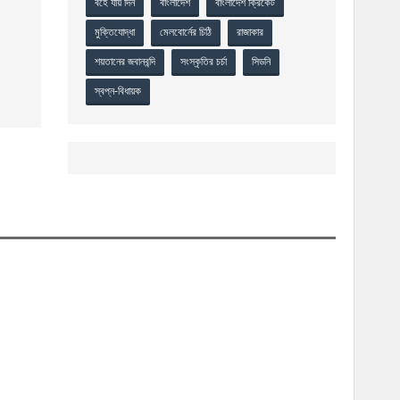
বহে যায় দিন
বাংলাদেশ
বাংলাদেশ ক্রিকেট
মুক্তিযোদ্ধা
মেলবোর্নের চিঠি
রাজাকার
শয়তানের জবানবন্দি
সংস্কৃতির চর্চা
সিডনি
স্বপ্ন-বিধায়ক