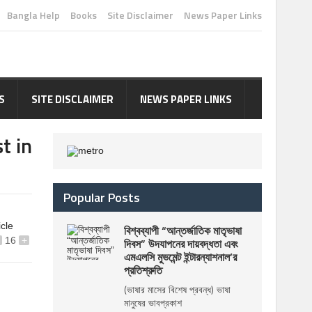
Bangla Help
Books
Site Disclaimer
News Paper Links
S
SITE DISCLAIMER
NEWS PAPER LINKS
t in
Popular Posts
icle
বিশ্বব্যাপী “আন্তর্জাতিক মাতৃভাষা
16
+
দিবস” উদযাপনের দায়বদ্ধতা এবং
এমএলসি মুভমেন্ট ইন্টারন্যাশনাল’র
প্রতিশ্রুতি
(ভাষার মাসের বিশেষ প্রবন্ধ) ভাষা
মানুষের ভাবপ্রকাশ