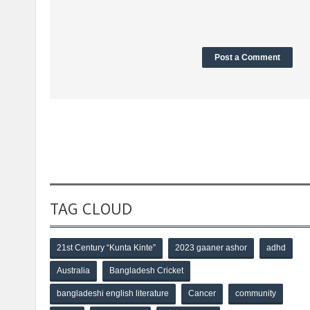
TAG CLOUD
21st Century “Kunta Kinte”
2023 gaaner ashor
adhd
Australia
Bangladesh Cricket
bangladeshi english literature
Cancer
community