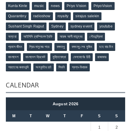
Kunta Kinte
music
news
Priyo Vision
PriyoVision
Quarantiny
radioshow
royalty
sirajus salekin
Sushant Singh Rajput
Sydney
sydney event
youtube
অন্তরা
আইসিসি চ্যাম্পিয়নস ট্রফি
আরজ আলী মাতুব্বর
গৌরচন্দ্রিকা
প্রবাস জীবন
প্রিয় মানুষের শহর
বঙ্গবন্ধু
বঙ্গবন্ধু শেখ মুজিব
বহে যায় দিন
বাংলাদেশ
বাংলাদেশ ক্রিকেট
মুক্তিযোদ্ধা
মেলবোর্নের চিঠি
রাজাকার
শয়তানের জবানবন্দি
সংস্কৃতির চর্চা
সিডনি
স্বপ্ন-বিধায়ক
CALENDAR
August 2026
M
T
W
T
F
S
S
1
2