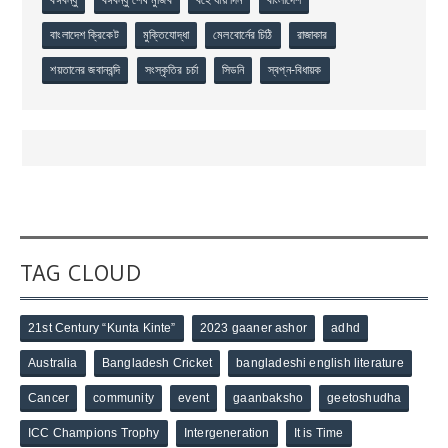
বঙ্গবন্ধু
বঙ্গবন্ধু শেখ মুজিব
বহে যায় দিন
বাংলাদেশ
বাংলাদেশ ক্রিকেট
মুক্তিযোদ্ধা
মেলবোর্নের চিঠি
রাজাকার
শয়তানের জবানবন্দি
সংস্কৃতির চর্চা
সিডনি
স্বপ্ন-বিধায়ক
TAG CLOUD
21st Century “Kunta Kinte”
2023 gaaner ashor
adhd
Australia
Bangladesh Cricket
bangladeshi english literature
Cancer
community
event
gaanbaksho
geetoshudha
ICC Champions Trophy
Intergeneration
It is Time