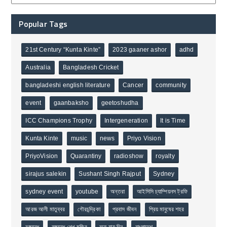
Popular Tags
21st Century “Kunta Kinte”
2023 gaaner ashor
adhd
Australia
Bangladesh Cricket
bangladeshi english literature
Cancer
community
event
gaanbaksho
geetoshudha
ICC Champions Trophy
Intergeneration
It is Time
Kunta Kinte
music
news
Priyo Vision
PriyoVision
Quarantiny
radioshow
royalty
sirajus salekin
Sushant Singh Rajput
Sydney
sydney event
youtube
অন্তরা
আইসিসি চ্যাম্পিয়নস ট্রফি
আরজ আলী মাতুব্বর
গৌরচন্দ্রিকা
প্রবাস জীবন
প্রিয় মানুষের শহর