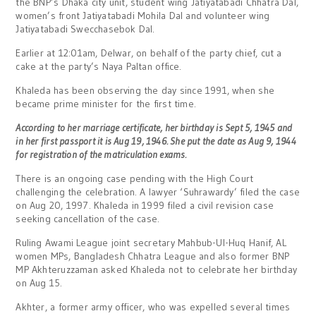
the BNP’s Dhaka city unit, student wing Jatiyatabadi Chhatra Dal,
women’s front Jatiyatabadi Mohila Dal and volunteer wing
Jatiyatabadi Swecchasebok Dal.
Earlier at 12:01am, Delwar, on behalf of the party chief, cut a
cake at the party’s Naya Paltan office.
Khaleda has been observing the day since 1991, when she
became prime minister for the first time.
According to her marriage certificate, her birthday is Sept 5, 1945 and
in her first passport it is Aug 19, 1946. She put the date as Aug 9, 1944
for registration of the matriculation exams.
There is an ongoing case pending with the High Court
challenging the celebration. A lawyer ‘Suhrawardy’ filed the case
on Aug 20, 1997. Khaleda in 1999 filed a civil revision case
seeking cancellation of the case.
Ruling Awami League joint secretary Mahbub-Ul-Huq Hanif, AL
women MPs, Bangladesh Chhatra League and also former BNP
MP Akhteruzzaman asked Khaleda not to celebrate her birthday
on Aug 15.
Akhter, a former army officer, who was expelled several times