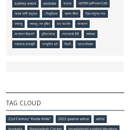
sydney event
youtube
অন্তরা
আইসিসি চ্যাম্পিয়নস ট্রফি
আরজ আলী মাতুব্বর
গৌরচন্দ্রিকা
প্রবাস জীবন
প্রিয় মানুষের শহর
বঙ্গবন্ধু
বঙ্গবন্ধু শেখ মুজিব
বহে যায় দিন
বাংলাদেশ
বাংলাদেশ ক্রিকেট
মুক্তিযোদ্ধা
মেলবোর্নের চিঠি
রাজাকার
শয়তানের জবানবন্দি
সংস্কৃতির চর্চা
সিডনি
স্বপ্ন-বিধায়ক
TAG CLOUD
21st Century “Kunta Kinte”
2023 gaaner ashor
adhd
Australia
Bangladesh Cricket
bangladeshi english literature