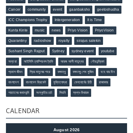
Cancer
community
event
gaanbaksho
geetoshudha
ICC Champions Trophy
Intergeneration
It is Time
Kunta Kinte
music
news
Priyo Vision
PriyoVision
Quarantiny
radioshow
royalty
sirajus salekin
Sushant Singh Rajput
Sydney
sydney event
youtube
অন্তরা
আইসিসি চ্যাম্পিয়নস ট্রফি
আরজ আলী মাতুব্বর
গৌরচন্দ্রিকা
প্রবাস জীবন
প্রিয় মানুষের শহর
বঙ্গবন্ধু
বঙ্গবন্ধু শেখ মুজিব
বহে যায় দিন
বাংলাদেশ
বাংলাদেশ ক্রিকেট
মুক্তিযোদ্ধা
মেলবোর্নের চিঠি
রাজাকার
শয়তানের জবানবন্দি
সংস্কৃতির চর্চা
সিডনি
স্বপ্ন-বিধায়ক
CALENDAR
August 2026