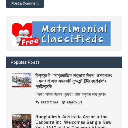
Popular Posts
বিশ্বব্যাপী “আন্তর্জাতিক মাতৃভাষা দিবস” উদযাপনের
দায়বদ্ধতা এবং এমএলসি মুভমেন্ট ইন্টারন্যাশনাল’র
প্রতিশ্রুতি
(ভাষার মাসের বিশেষ প্রবন্ধ) ভাষা মানুষের ভাবপ্রকাশ
read more
March 13
Bangladesh-Australia Association
Canberra Inc. Welcomes Bangla New
Year 1417 at the Canberra Islamic