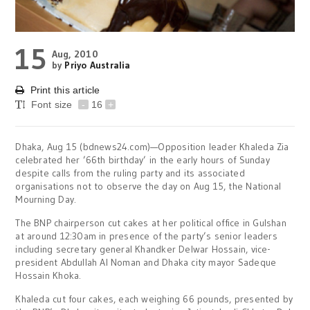
15
Aug, 2010
by
Priyo Australia
Print this article
Font size
-
16
+
Dhaka, Aug 15 (bdnews24.com)—Opposition leader Khaleda Zia
celebrated her ’66th birthday’ in the early hours of Sunday
despite calls from the ruling party and its associated
organisations not to observe the day on Aug 15, the National
Mourning Day.
The BNP chairperson cut cakes at her political office in Gulshan
at around 12:30am in presence of the party’s senior leaders
including secretary general Khandker Delwar Hossain, vice-
president Abdullah Al Noman and Dhaka city mayor Sadeque
Hossain Khoka.
Khaleda cut four cakes, each weighing 66 pounds, presented by