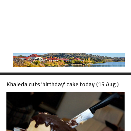
Khaleda cuts 'birthday' cake today (15 Aug )