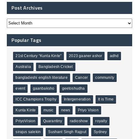
Post Archives
Popular Tags
21st Century “Kunta Kinte”
2023 gaaner ashor
adhd
Australia
Bangladesh Cricket
bangladeshi english literature
Cancer
community
event
gaanbaksho
geetoshudha
ICC Champions Trophy
Intergeneration
It is Time
Kunta Kinte
music
news
Priyo Vision
PriyoVision
Quarantiny
radioshow
royalty
sirajus salekin
Sushant Singh Rajput
Sydney