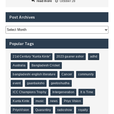
read more
October 28
Post Archives
Popular Tags
21st Century “Kunta Kinte”
2023 gaaner ashor
adhd
Australia
Bangladesh Cricket
bangladeshi english literature
Cancer
community
event
gaanbaksho
geetoshudha
ICC Champions Trophy
Intergeneration
It is Time
Kunta Kinte
music
news
Priyo Vision
PriyoVision
Quarantiny
radioshow
royalty