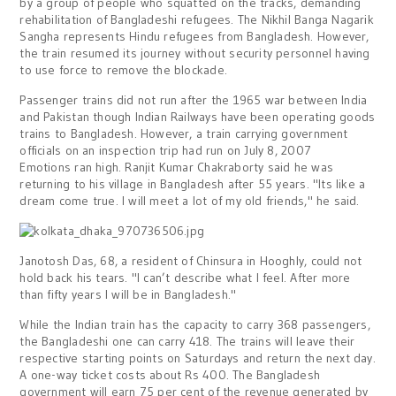
by a group of people who squatted on the tracks, demanding
rehabilitation of Bangladeshi refugees. The Nikhil Banga Nagarik
Sangha represents Hindu refugees from Bangladesh. However,
the train resumed its journey without security personnel having
to use force to remove the blockade.
Passenger trains did not run after the 1965 war between India
and Pakistan though Indian Railways have been operating goods
trains to Bangladesh. However, a train carrying government
officials on an inspection trip had run on July 8, 2007
Emotions ran high. Ranjit Kumar Chakraborty said he was
returning to his village in Bangladesh after 55 years. "Its like a
dream come true. I will meet a lot of my old friends," he said.
Janotosh Das, 68, a resident of Chinsura in Hooghly, could not
hold back his tears. "I can’t describe what I feel. After more
than fifty years I will be in Bangladesh."
While the Indian train has the capacity to carry 368 passengers,
the Bangladeshi one can carry 418. The trains will leave their
respective starting points on Saturdays and return the next day.
A one-way ticket costs about Rs 400. The Bangladesh
government will earn 75 per cent of the revenue generated by