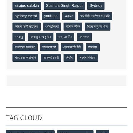
sirajus salekin
Sushant Singh Rajput
Sydney
sydney event
youtube
অন্তরা
আইসিসি চ্যাম্পিয়নস ট্রফি
আরজ আলী মাতুব্বর
গৌরচন্দ্রিকা
প্রবাস জীবন
প্রিয় মানুষের শহর
বঙ্গবন্ধু
বঙ্গবন্ধু শেখ মুজিব
বহে যায় দিন
বাংলাদেশ
বাংলাদেশ ক্রিকেট
মুক্তিযোদ্ধা
মেলবোর্নের চিঠি
রাজাকার
শয়তানের জবানবন্দি
সংস্কৃতির চর্চা
সিডনি
স্বপ্ন-বিধায়ক
TAG CLOUD