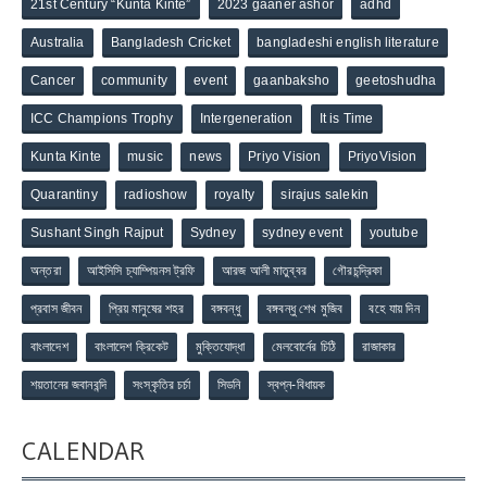
21st Century “Kunta Kinte”
2023 gaaner ashor
adhd
Australia
Bangladesh Cricket
bangladeshi english literature
Cancer
community
event
gaanbaksho
geetoshudha
ICC Champions Trophy
Intergeneration
It is Time
Kunta Kinte
music
news
Priyo Vision
PriyoVision
Quarantiny
radioshow
royalty
sirajus salekin
Sushant Singh Rajput
Sydney
sydney event
youtube
অন্তরা
আইসিসি চ্যাম্পিয়নস ট্রফি
আরজ আলী মাতুব্বর
গৌরচন্দ্রিকা
প্রবাস জীবন
প্রিয় মানুষের শহর
বঙ্গবন্ধু
বঙ্গবন্ধু শেখ মুজিব
বহে যায় দিন
বাংলাদেশ
বাংলাদেশ ক্রিকেট
মুক্তিযোদ্ধা
মেলবোর্নের চিঠি
রাজাকার
শয়তানের জবানবন্দি
সংস্কৃতির চর্চা
সিডনি
স্বপ্ন-বিধায়ক
CALENDAR