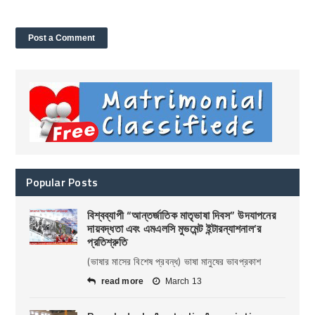
Popular Posts
বিশ্বব্যাপী “আন্তর্জাতিক মাতৃভাষা দিবস” উদযাপনের
দায়বদ্ধতা এবং এমএলসি মুভমেন্ট ইন্টারন্যাশনাল’র
প্রতিশ্রুতি
(ভাষার মাসের বিশেষ প্রবন্ধ) ভাষা মানুষের ভাবপ্রকাশ
read more
March 13