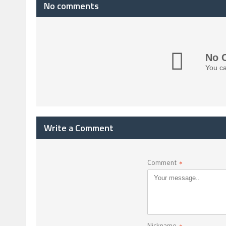
No comments
No 
You ca
Write a Comment
Comment
*
Nickname