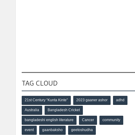
TAG CLOUD
21st Century “Kunta Kinte”
2023 gaaner ashor
adhd
Australia
Bangladesh Cricket
bangladeshi english literature
Cancer
community
event
gaanbaksho
geetoshudha