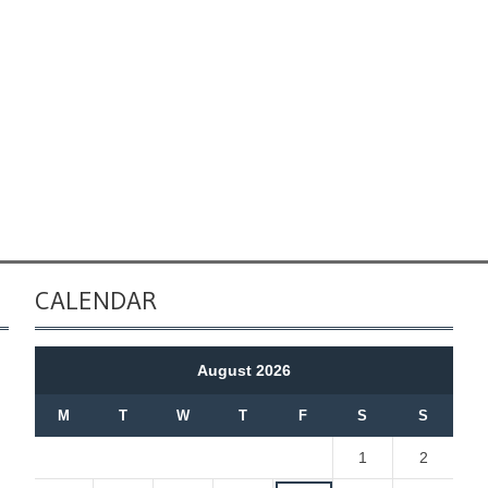
CALENDAR
August 2026
M
T
W
T
F
S
S
1
2