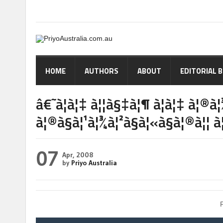
HOME
AUTHORS
ABOUT
EDITORIAL 
â€˜à¦à¦‡ à¦¦à§‡à¦¶ à¦à¦‡ à¦®
à¦®à§à¦¹à¦¾à¦²à§à¦«à§à¦®à¦¦ 
07
Apr, 2008
by
Priyo Australia