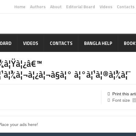
Home
Authors
About
Editorial Board
Videos
Contacts
BOARD
VIDEOS
CONTACTS
BANGLA HELP
BOOK
à¦¾à¦Ÿà¦¿â€™
à¦¹à¦¾à¦¬à¦¿à¦¬à§à¦° à¦°à¦¹à¦®à¦¾à¦¨
Print this art
Font size
-
Place your ads here!