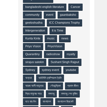
bangladeshi english literature
Cancer
community
event
gaanbaksho
geetoshudha
ICC Champions Trophy
Intergeneration
It is Time
Kunta Kinte
music
news
Priyo Vision
PriyoVision
Quarantiny
radioshow
royalty
sirajus salekin
Sushant Singh Rajput
Sydney
sydney event
youtube
অন্তরা
আইসিসি চ্যাম্পিয়নস ট্রফি
আরজ আলী মাতুব্বর
গৌরচন্দ্রিকা
প্রবাস জীবন
প্রিয় মানুষের শহর
বঙ্গবন্ধু
বঙ্গবন্ধু শেখ মুজিব
বহে যায় দিন
বাংলাদেশ
বাংলাদেশ ক্রিকেট