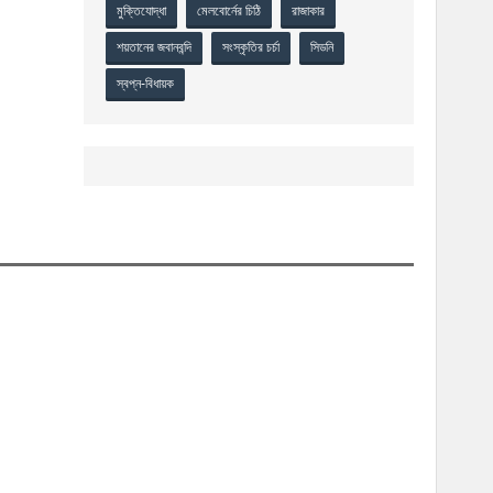
মুক্তিযোদ্ধা
মেলবোর্নের চিঠি
রাজাকার
শয়তানের জবানবন্দি
সংস্কৃতির চর্চা
সিডনি
স্বপ্ন-বিধায়ক