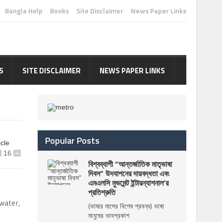
Bangla Help
Books
Site Disclaimer
News Paper Links
S
SITE DISCLAIMER
NEWS PAPER LINKS
Popular Posts
icle
16
+
বিশ্বব্যাপী “আন্তর্জাতিক মাতৃভাষা
দিবস” উদযাপনের দায়বদ্ধতা এবং
এমএলসি মুভমেন্ট ইন্টারন্যাশনাল’র
প্রতিশ্রুতি
 water,
(ভাষার মাসের বিশেষ প্রবন্ধ) ভাষা
মানুষের ভাবপ্রকাশ