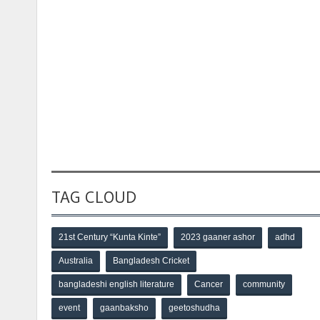
TAG CLOUD
21st Century “Kunta Kinte”
2023 gaaner ashor
adhd
Australia
Bangladesh Cricket
bangladeshi english literature
Cancer
community
event
gaanbaksho
geetoshudha