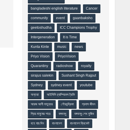
bangladeshi english literature
Cancer
community
event
gaanbaksho
geetoshudha
ICC Champions Trophy
Intergeneration
It is Time
Kunta Kinte
music
news
Priyo Vision
PriyoVision
Quarantiny
radioshow
royalty
sirajus salekin
Sushant Singh Rajput
Sydney
sydney event
youtube
অন্তরা
আইসিসি চ্যাম্পিয়নস ট্রফি
আরজ আলী মাতুব্বর
গৌরচন্দ্রিকা
প্রবাস জীবন
প্রিয় মানুষের শহর
বঙ্গবন্ধু
বঙ্গবন্ধু শেখ মুজিব
বহে যায় দিন
বাংলাদেশ
বাংলাদেশ ক্রিকেট