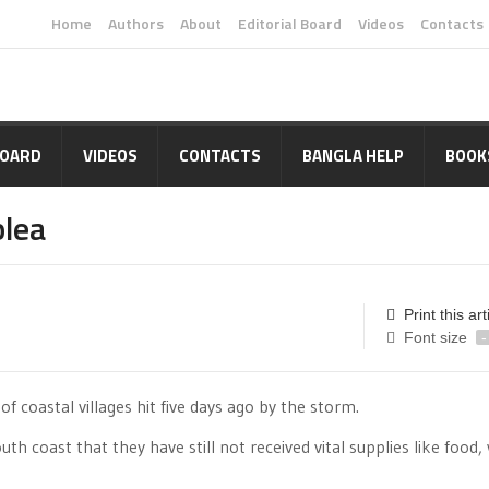
Home
Authors
About
Editorial Board
Videos
Contacts
BOARD
VIDEOS
CONTACTS
BANGLA HELP
BOOK
plea
Print this art
Font size
-
of coastal villages hit five days ago by the storm.
h coast that they have still not received vital supplies like food,