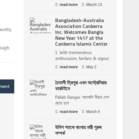
read more
March 13
Bangladesh-Australia
Association Canberra
unity.
Inc. Welcomes Bangla
New Year 1417 at the
Canberra Islamic Center
rough
1. With tremendous
enthusiasm, fanfare & vigour
read more
May 2
চৈতালী ত্রিপুরা এখন অস্ট্রেলিয়ার
mment
ডারউইনে
Pallab Rangei: অনেকটা নীরবে দেশ
ছেড়ে চলে
read more
March 4
উনিশ শতকে বাংলায় নারী পুরুষ
সম্পর্ক