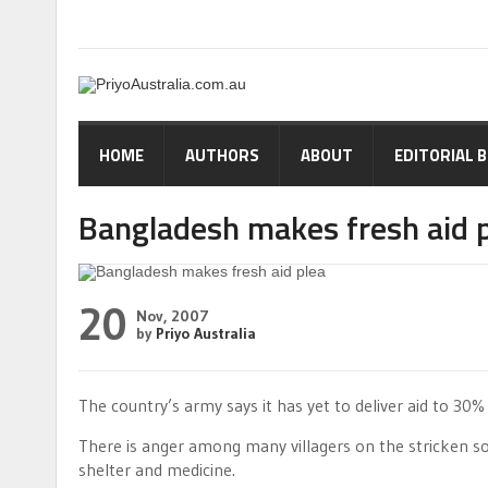
HOME
AUTHORS
ABOUT
EDITORIAL 
Bangladesh makes fresh aid 
20
Nov, 2007
by
Priyo Australia
The country’s army says it has yet to deliver aid to 30% 
There is anger among many villagers on the stricken sout
shelter and medicine.