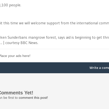
3,100 people.
At this time we will welcome support from the international comm
cken Sunderbans mangrove forest, says aid is beginning to get th
…
| courtesy BBC News.
Place your ads here!
Write a co
Comments Yet!
n be first to
comment this post!