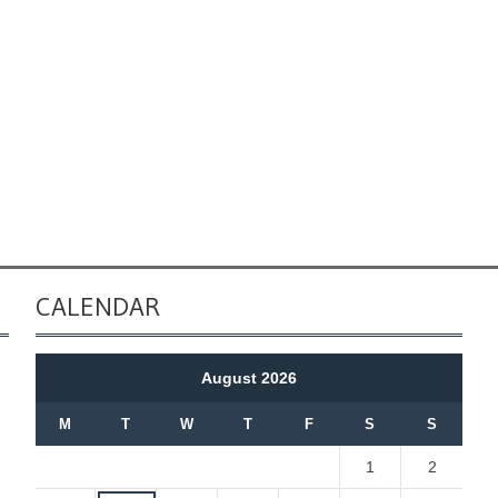
CALENDAR
August 2026
M
T
W
T
F
S
S
1
2