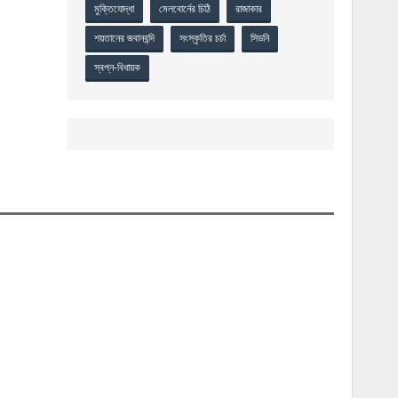
মুক্তিযোদ্ধা
মেলবোর্নের চিঠি
রাজাকার
শয়তানের জবানবন্দি
সংস্কৃতির চর্চা
সিডনি
স্বপ্ন-বিধায়ক