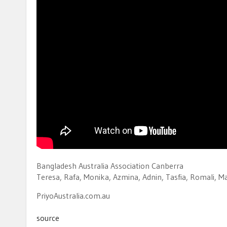
Bangladesh Australia Association Canberra
Teresa, Rafa, Monika, Azmina, Adnin, Tasfia, Romali, M
PriyoAustralia.com.au
source