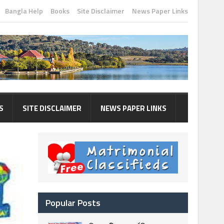
Bangla Help
Books
Site Disclaimer
News Paper Links
S
SITE DISCLAIMER
NEWS PAPER LINKS
Popular Posts