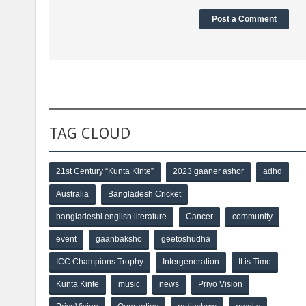
TAG CLOUD
21st Century “Kunta Kinte”
2023 gaaner ashor
adhd
Australia
Bangladesh Cricket
bangladeshi english literature
Cancer
community
event
gaanbaksho
geetoshudha
ICC Champions Trophy
Intergeneration
It is Time
Kunta Kinte
music
news
Priyo Vision