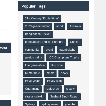
Popular Tags
21st Century “Kunta Kinte”
2023 gaaner ashor
adhd
Australia
Bangladesh Cricket
bangladeshi english literature
Cancer
mment
community
event
gaanbaksho
geetoshudha
ICC Champions Trophy
Intergeneration
It is Time
Kunta Kinte
music
news
Priyo Vision
PriyoVision
Quarantiny
radioshow
royalty
sirajus salekin
Sushant Singh Rajput
Sydney
sydney event
youtube