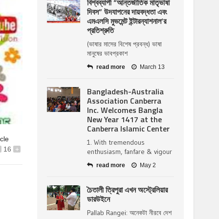
বিশ্বব্যাপী “আন্তর্জাতিক মাতৃভাষা
দিবস” উদযাপনের দায়বদ্ধতা এবং
এমএলসি মুভমেন্ট ইন্টারন্যাশনাল’র
প্রতিশ্রুতি
(ভাষার মাসের বিশেষ প্রবন্ধ) ভাষা
মানুষের ভাবপ্রকাশ
read more
March 13
Bangladesh-Australia
Association Canberra
Inc. Welcomes Bangla
New Year 1417 at the
Canberra Islamic Center
icle
1. With tremendous
16
+
enthusiasm, fanfare & vigour
read more
May 2
চৈতালী ত্রিপুরা এখন অস্ট্রেলিয়ার
ডারউইনে
Pallab Rangei: অনেকটা নীরবে দেশ