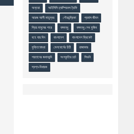
অন্তরা
আইসিসি চ্যাম্পিয়নস ট্রফি
আরজ আলী মাতুব্বর
গৌরচন্দ্রিকা
প্রবাস জীবন
প্রিয় মানুষের শহর
বঙ্গবন্ধু
বঙ্গবন্ধু শেখ মুজিব
বহে যায় দিন
বাংলাদেশ
বাংলাদেশ ক্রিকেট
মুক্তিযোদ্ধা
মেলবোর্নের চিঠি
রাজাকার
শয়তানের জবানবন্দি
সংস্কৃতির চর্চা
সিডনি
স্বপ্ন-বিধায়ক