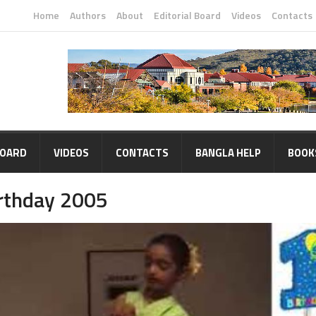
Home
Authors
About
Editorial Board
Videos
Contacts
BOARD
VIDEOS
CONTACTS
BANGLA HELP
BOOK
irthday 2005