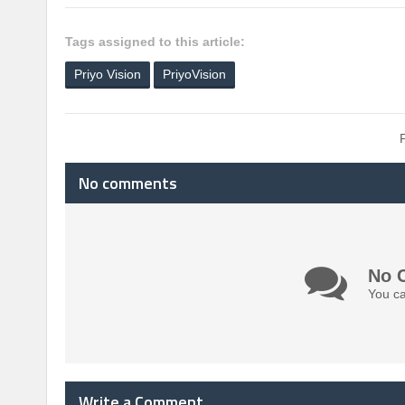
Tags assigned to this article:
Priyo Vision
PriyoVision
No comments
No 
You ca
Write a Comment