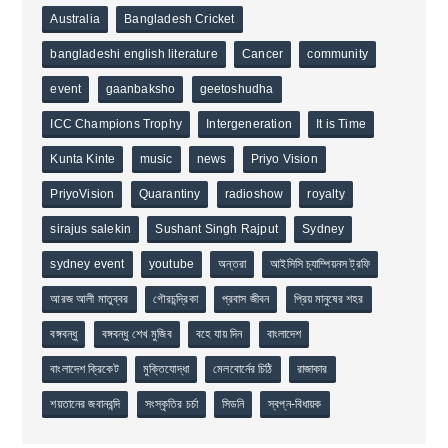
Australia
Bangladesh Cricket
bangladeshi english literature
Cancer
community
event
gaanbaksho
geetoshudha
ICC Champions Trophy
Intergeneration
It is Time
Kunta Kinte
music
news
Priyo Vision
PriyoVision
Quarantiny
radioshow
royalty
sirajus salekin
Sushant Singh Rajput
Sydney
sydney event
youtube
অন্তরা
আইসিসি চ্যাম্পিয়নস ট্রফি
আরজ আলী মাতুব্বর
গৌরচন্দ্রিকা
প্রবাস জীবন
প্রিয় মানুষের শহর
বঙ্গবন্ধু
বঙ্গবন্ধু শেখ মুজিব
বহে যায় দিন
বাংলাদেশ
বাংলাদেশ ক্রিকেট
মুক্তিযোদ্ধা
মেলবোর্নের চিঠি
রাজাকার
শয়তানের জবানবন্দি
সংস্কৃতির চর্চা
সিডনি
স্বপ্ন-বিধায়ক