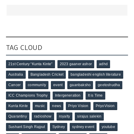
TAG CLOUD
21st Century “Kunta Kinte”
2023 gaaner ashor
adhd
Australia
Bangladesh Cricket
bangladeshi english literature
Cancer
community
event
gaanbaksho
geetoshudha
ICC Champions Trophy
Intergeneration
It is Time
Kunta Kinte
music
news
Priyo Vision
PriyoVision
Quarantiny
radioshow
royalty
sirajus salekin
Sushant Singh Rajput
Sydney
sydney event
youtube