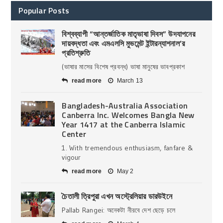
Popular Posts
বিশ্বব্যাপী “আন্তর্জাতিক মাতৃভাষা দিবস” উদযাপনের
দায়বদ্ধতা এবং এমএলসি মুভমেন্ট ইন্টারন্যাশনাল’র
প্রতিশ্রুতি
(ভাষার মাসের বিশেষ প্রবন্ধ) ভাষা মানুষের ভাবপ্রকাশ
read more
March 13
Bangladesh-Australia Association
Canberra Inc. Welcomes Bangla New
Year 1417 at the Canberra Islamic
Center
1. With tremendous enthusiasm, fanfare &
vigour
read more
May 2
চৈতালী ত্রিপুরা এখন অস্ট্রেলিয়ার ডারউইনে
Pallab Rangei: অনেকটা নীরবে দেশ ছেড়ে চলে