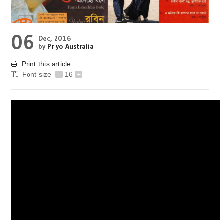
06
Dec, 2016
by
Priyo Australia
Print this article
Font size
-
16
+