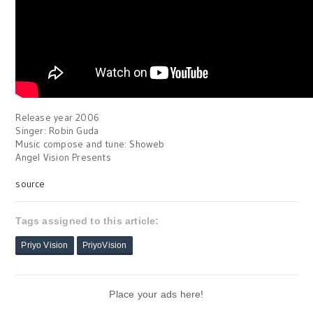
Release year 2006
Singer: Robin Guda
Music compose and tune: Showeb
Angel Vision Presents
source
Tags assigned to this article:
Priyo Vision
PriyoVision
Place your ads here!