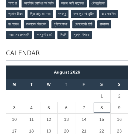
অন্তরা
আইসিসি চ্যাম্পিয়নস ট্রফি
আরজ আলী মাতুব্বর
গৌরচন্দ্রিকা
প্রবাস জীবন
প্রিয় মানুষের শহর
বঙ্গবন্ধু
বঙ্গবন্ধু শেখ মুজিব
বহে যায় দিন
বাংলাদেশ
বাংলাদেশ ক্রিকেট
মুক্তিযোদ্ধা
মেলবোর্নের চিঠি
রাজাকার
শয়তানের জবানবন্দি
সংস্কৃতির চর্চা
সিডনি
স্বপ্ন-বিধায়ক
CALENDAR
August 2026
M
T
W
T
F
S
S
1
2
3
4
5
6
7
8
9
10
11
12
13
14
15
16
17
18
19
20
21
22
23