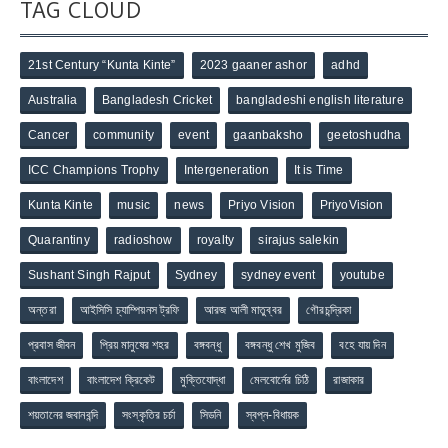
TAG CLOUD
21st Century “Kunta Kinte”
2023 gaaner ashor
adhd
Australia
Bangladesh Cricket
bangladeshi english literature
Cancer
community
event
gaanbaksho
geetoshudha
ICC Champions Trophy
Intergeneration
It is Time
Kunta Kinte
music
news
Priyo Vision
PriyoVision
Quarantiny
radioshow
royalty
sirajus salekin
Sushant Singh Rajput
Sydney
sydney event
youtube
অন্তরা
আইসিসি চ্যাম্পিয়নস ট্রফি
আরজ আলী মাতুব্বর
গৌরচন্দ্রিকা
প্রবাস জীবন
প্রিয় মানুষের শহর
বঙ্গবন্ধু
বঙ্গবন্ধু শেখ মুজিব
বহে যায় দিন
বাংলাদেশ
বাংলাদেশ ক্রিকেট
মুক্তিযোদ্ধা
মেলবোর্নের চিঠি
রাজাকার
শয়তানের জবানবন্দি
সংস্কৃতির চর্চা
সিডনি
স্বপ্ন-বিধায়ক