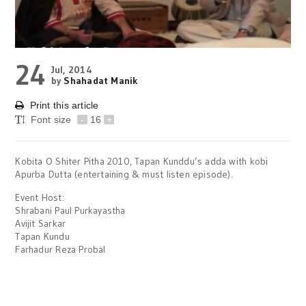
24
Jul, 2014
by
Shahadat Manik
Print this article
Font size
-
16
+
Kobita O Shiter Pitha 2010, Tapan Kunddu’s adda with kobi
Apurba Dutta (entertaining & must listen episode).
Event Host:
Shrabani Paul Purkayastha
Avijit Sarkar
Tapan Kundu
Farhadur Reza Probal