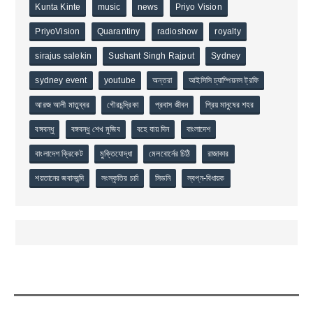
Kunta Kinte
music
news
Priyo Vision
PriyoVision
Quarantiny
radioshow
royalty
sirajus salekin
Sushant Singh Rajput
Sydney
sydney event
youtube
অন্তরা
আইসিসি চ্যাম্পিয়নস ট্রফি
আরজ আলী মাতুব্বর
গৌরচন্দ্রিকা
প্রবাস জীবন
প্রিয় মানুষের শহর
বঙ্গবন্ধু
বঙ্গবন্ধু শেখ মুজিব
বহে যায় দিন
বাংলাদেশ
বাংলাদেশ ক্রিকেট
মুক্তিযোদ্ধা
মেলবোর্নের চিঠি
রাজাকার
শয়তানের জবানবন্দি
সংস্কৃতির চর্চা
সিডনি
স্বপ্ন-বিধায়ক