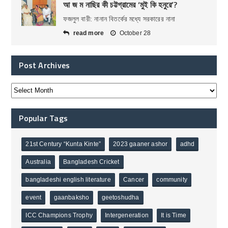
আ জ ম নাছির কী চট্টগ্রামের ‘মুই কি হনুরে’?
ফজলুল বারী: নানান বিতর্কের মধ্যে সরকারের নানা
read more
October 28
Post Archives
Popular Tags
21st Century “Kunta Kinte”
2023 gaaner ashor
adhd
Australia
Bangladesh Cricket
bangladeshi english literature
Cancer
community
event
gaanbaksho
geetoshudha
ICC Champions Trophy
Intergeneration
It is Time