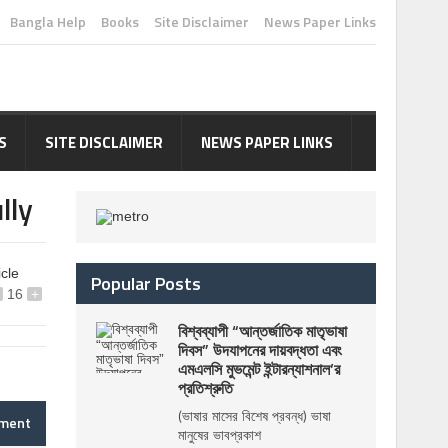
Bangla Help
Books
Site Disclaimer
News Paper Links
S
SITE DISCLAIMER
NEWS PAPER LINKS
lly
icle
Popular Posts
16
+
বিশ্বব্যাপী “আন্তর্জাতিক মাতৃভাষা
দিবস” উদযাপনের দায়বদ্ধতা এবং
এমএলসি মুভমেন্ট ইন্টারন্যাশনাল’র
প্রতিশ্রুতি
(ভাষার মাসের বিশেষ প্রবন্ধ) ভাষা
mment
মানুষের ভাবপ্রকাশ