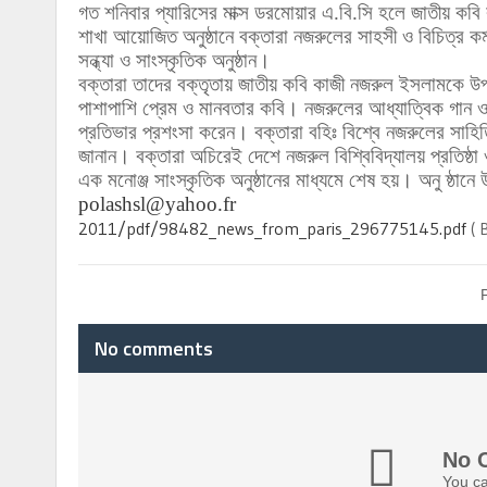
গত শনিবার প্যারিসের মাক্স ডরমোয়ার এ.বি.সি হলে জাতীয় কব
শাখা আয়োজিত অনুষ্ঠানে বক্তারা
নজরুলের সাহসী ও বিচিত্র
কর
সন্ধ্যা ও সাংস্কৃতিক অনুষ্ঠান।
বক্তারা তাদের বক্তৃতায় জাতীয় কবি কাজী নজরুল ইসলামকে উ
পাশাপাশি প্রেম ও মানবতার কবি। নজরুলের আধ্যাত্বিক গা
প্রতিভার প্রশংসা
করেন। বক্তারা বহিঃ বিশ্বে নজরুলের সাহিত
জানান। বক্তারা অচিরেই দেশে নজরুল বিশ্বিবিদ্যালয় প্রতিষ্
এক মনোঞ্জ সাংস্কৃতিক অনুষ্ঠানের মাধ্যমে শেষ হয়। অনু ষ্ঠানে উ
polashsl@yahoo.fr
2011/pdf/98482_news_from_paris_296775145.pdf
( 
No comments
No 
You ca