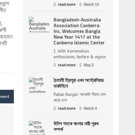
রান্স
read more
March 13
গীত
Bangladesh-Australia
ী,
Association Canberra
রুপী
Inc. Welcomes Bangla
New Year 1417 at the
র আহবান
Canberra Islamic Center
ানটি
1. With tremendous
enthusiasm, fanfare & vigour
read more
May 2
চৈতালী ত্রিপুরা এখন অস্ট্রেলিয়ার
ডারউইনে
Pallab Rangei: অনেকটা নীরবে দেশ
mment
ছেড়ে চলে
read more
March 4
উনিশ শতকে বাংলায় নারী পুরুষ
সম্পর্ক