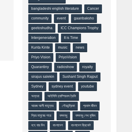
bangladeshi english literature
Cancer
community
event
gaanbaksho
geetoshudha
ICC Champions Trophy
Intergeneration
It is Time
Kunta Kinte
music
news
Priyo Vision
PriyoVision
Quarantiny
radioshow
royalty
sirajus salekin
Sushant Singh Rajput
Sydney
sydney event
youtube
অন্তরা
আইসিসি চ্যাম্পিয়নস ট্রফি
আরজ আলী মাতুব্বর
গৌরচন্দ্রিকা
প্রবাস জীবন
প্রিয় মানুষের শহর
বঙ্গবন্ধু
বঙ্গবন্ধু শেখ মুজিব
বহে যায় দিন
বাংলাদেশ
বাংলাদেশ ক্রিকেট