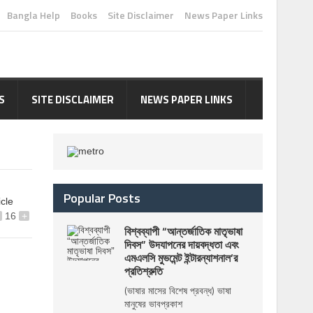
Bangla Help
Books
Site Disclaimer
News Paper Links
S
SITE DISCLAIMER
NEWS PAPER LINKS
Popular Posts
icle
16
+
বিশ্বব্যাপী “আন্তর্জাতিক মাতৃভাষা
দিবস” উদযাপনের দায়বদ্ধতা এবং
এমএলসি মুভমেন্ট ইন্টারন্যাশনাল’র
প্রতিশ্রুতি
(ভাষার মাসের বিশেষ প্রবন্ধ) ভাষা
মানুষের ভাবপ্রকাশ