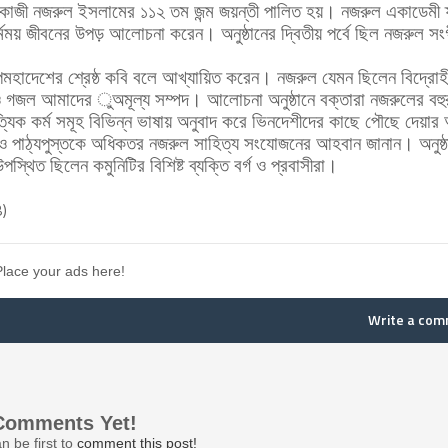
ি কাজী নজরুল ইসলামের ১১২ তম জন্ম জয়ন্তী পালিত হয়। নজরুল একাডেমী ফ্
্মময় জীবনের উপড় আলোচনা করেন। অনুষ্ঠানের দ্বিতীয় পর্বে ছিল নজরুল সং
পমহাদেশের শ্রেষ্ঠ কবি বলে আখ্যায়িত করেন। নজরুল যেমন ছিলেন বিদ্রোহ
ন ও গজল আমাদের ুঅমূল্য সম্পদ।
আলোচনা অনুষ্ঠানে বক্তারা নজরুলের বহু
্যিক কর্ম সমূহ বিভিন্ন ভাষায় অনুবাদ করে ভিনদেশীদের কাছে পৌছে দেয়া
ঠা ও পাঠ্যপুস্তকে অধিকতর নজরুল সাহিত্য সংযোজনের আহবান জানান। অনুষ্ঠ
পস্থিত ছিলেন কমুনিটির বিশিষ্ট ব্যক্তি বর্গ ও প্রবাসীরা।
B)
Place your ads here!
Write a co
Comments Yet!
n be first to
comment this post!