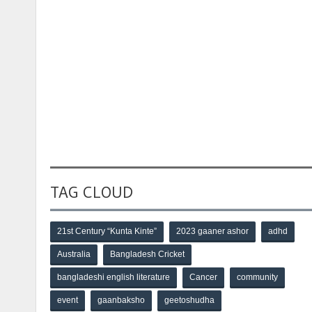
TAG CLOUD
21st Century “Kunta Kinte”
2023 gaaner ashor
adhd
Australia
Bangladesh Cricket
bangladeshi english literature
Cancer
community
event
gaanbaksho
geetoshudha