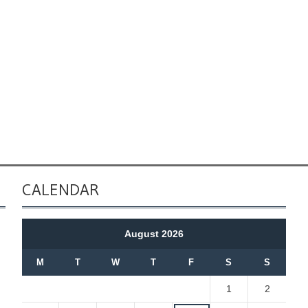
CALENDAR
August 2026
M
T
W
T
F
S
S
1
2