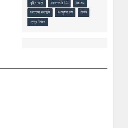
মুক্তিযোদ্ধা
মেলবোর্নের চিঠি
রাজাকার
শয়তানের জবানবন্দি
সংস্কৃতির চর্চা
সিডনি
স্বপ্ন-বিধায়ক