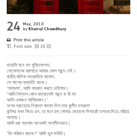
24
May, 2010
by
Khairul Chowdhury
Print this article
Font size
-
16
+
ভাড়াটা মনে হল যুক্তিসংগত,
লোকেসনের ব্যাপারে আমার কোন পছন্দ নেই।
বাড়ীর মালিক ভদ্রমহিলা জানাল,
সে পাশের ফ্লাটেই থাকে।
‘ম্যাডাম’, আমি সাবধান করতে চাইলাম।
‘আমি নিস্ফল কোন যাত্রাকেই পছন্দ ক রি না!
আমি একজন আফ্রিকান।’
অপর প্রান্তের নিশব্দতা জানান দিল তার কুলীন ভদ্রতা!
কন্টসর যখন ফিরে এল, তা মনে হল সোনায় মোড়ানো সিগারেট হলডার দিয়ে বেরিয়ে
আসছে।
আমি ধরা পড়লাম অনেকটা অশ্লীলভাবে।
‘কি পরিমান কালো?’ আমি ভুল শুনিনি।