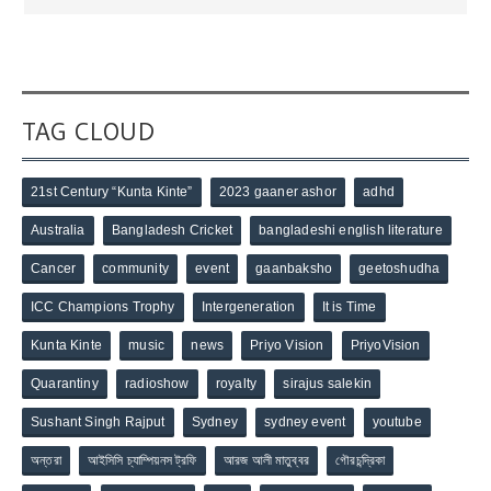
TAG CLOUD
21st Century “Kunta Kinte”
2023 gaaner ashor
adhd
Australia
Bangladesh Cricket
bangladeshi english literature
Cancer
community
event
gaanbaksho
geetoshudha
ICC Champions Trophy
Intergeneration
It is Time
Kunta Kinte
music
news
Priyo Vision
PriyoVision
Quarantiny
radioshow
royalty
sirajus salekin
Sushant Singh Rajput
Sydney
sydney event
youtube
অন্তরা
আইসিসি চ্যাম্পিয়নস ট্রফি
আরজ আলী মাতুব্বর
গৌরচন্দ্রিকা