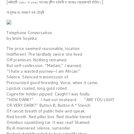
[কবিতাটি ১৯৫০ ও ১৯৬০ দশকের বৃটীশ বর্ণবাদী স মাজের প্রেক্কাপটে লিখিত।]
অনুবাদঃ ডঃ খায়রুল হক চৌধূরী
Telephone Conversation
by Wole Soyinka
The price seemed reasonable, location
Indifferent. The landlady swore she lived
Off premises. Nothing remained
But self-confession. “Madam,” I warned,
“I hate a wasted journey—I am African.”
Silence. Silenced transmission of
Pressurized good-breeding. Voice, when it came,
Lipstick coated, long gold rolled
Cigarette-holder pipped. Caught I was foully.
“HOW DARK?” . . . I had not misheard . . . “ARE YOU LIGHT
OR VERY DARK?” Button B, Button A.* Stench
Of rancid breath of public hide-and-speak.
Red booth. Red pillar box. Red double-tiered
Omnibus squelching tar. It was real! Shamed
By ill-mannered silence, surrender
Pushed dumbfounded to beg simplification.