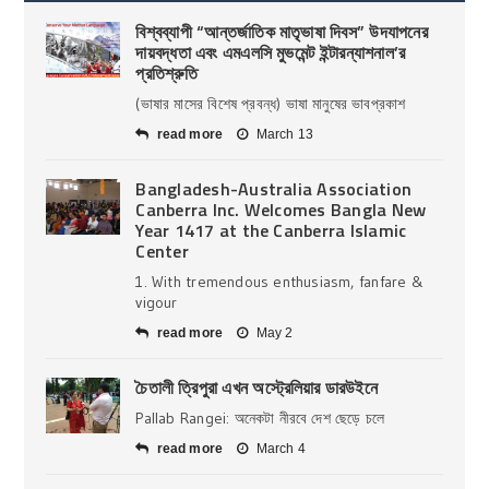
বিশ্বব্যাপী “আন্তর্জাতিক মাতৃভাষা দিবস” উদযাপনের
দায়বদ্ধতা এবং এমএলসি মুভমেন্ট ইন্টারন্যাশনাল’র
প্রতিশ্রুতি
(ভাষার মাসের বিশেষ প্রবন্ধ) ভাষা মানুষের ভাবপ্রকাশ
read more
March 13
Bangladesh-Australia Association
Canberra Inc. Welcomes Bangla New
Year 1417 at the Canberra Islamic
Center
1. With tremendous enthusiasm, fanfare &
vigour
read more
May 2
চৈতালী ত্রিপুরা এখন অস্ট্রেলিয়ার ডারউইনে
Pallab Rangei: অনেকটা নীরবে দেশ ছেড়ে চলে
read more
March 4