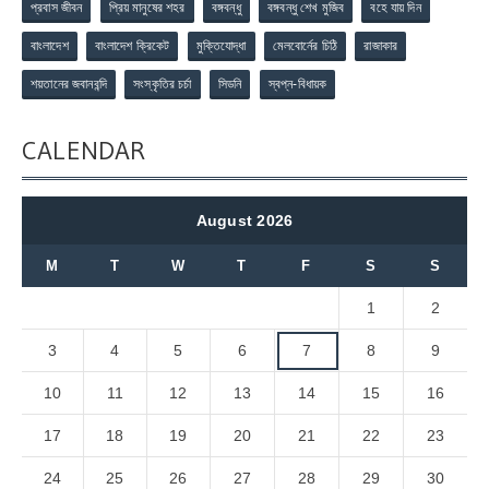
প্রবাস জীবন
প্রিয় মানুষের শহর
বঙ্গবন্ধু
বঙ্গবন্ধু শেখ মুজিব
বহে যায় দিন
বাংলাদেশ
বাংলাদেশ ক্রিকেট
মুক্তিযোদ্ধা
মেলবোর্নের চিঠি
রাজাকার
শয়তানের জবানবন্দি
সংস্কৃতির চর্চা
সিডনি
স্বপ্ন-বিধায়ক
CALENDAR
August 2026
M
T
W
T
F
S
S
1
2
3
4
5
6
7
8
9
10
11
12
13
14
15
16
17
18
19
20
21
22
23
24
25
26
27
28
29
30