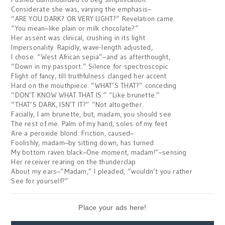
Considerate she was, varying the emphasis–
“ARE YOU DARK? OR VERY LIGHT?” Revelation came.
“You mean–like plain or milk chocolate?”
Her assent was clinical, crushing in its light
Impersonality. Rapidly, wave-length adjusted,
I chose. “West African sepia”–and as afterthought,
“Down in my passport.” Silence for spectroscopic
Flight of fancy, till truthfulness clanged her accent
Hard on the mouthpiece. “WHAT’S THAT?” conceding
“DON’T KNOW WHAT THAT IS.” “Like brunette.”
“THAT’S DARK, ISN’T IT?” “Not altogether.
Facially, I am brunette, but, madam, you should see
The rest of me. Palm of my hand, soles of my feet
Are a peroxide blond. Friction, caused–
Foolishly, madam–by sitting down, has turned
My bottom raven black–One moment, madam!”–sensing
Her receiver rearing on the thunderclap
About my ears–“Madam,” I pleaded, “wouldn’t you rather
See for yourself?”
Place your ads here!