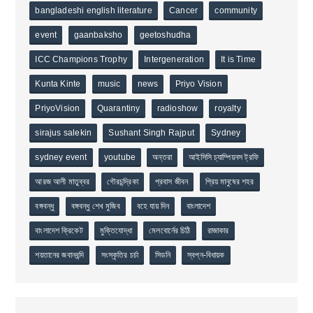
bangladeshi english literature
Cancer
community
event
gaanbaksho
geetoshudha
ICC Champions Trophy
Intergeneration
It is Time
Kunta Kinte
music
news
Priyo Vision
PriyoVision
Quarantiny
radioshow
royalty
sirajus salekin
Sushant Singh Rajput
Sydney
sydney event
youtube
অন্তরা
আইসিসি চ্যাম্পিয়নস ট্রফি
আরজ আলী মাতুব্বর
গৌরচন্দ্রিকা
প্রবাস জীবন
প্রিয় মানুষের শহর
বঙ্গবন্ধু
বঙ্গবন্ধু শেখ মুজিব
বহে যায় দিন
বাংলাদেশ
বাংলাদেশ ক্রিকেট
মুক্তিযোদ্ধা
মেলবোর্নের চিঠি
রাজাকার
শয়তানের জবানবন্দি
সংস্কৃতির চর্চা
সিডনি
স্বপ্ন-বিধায়ক