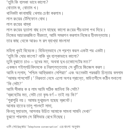
‘তুমি কি হালকা ভাবে কালো?
বোতাম ক, বোতাম খ।
খানিকটা কানামাছি খেলার চেষ্ঠা করলাম।
লাল রংয়ের টেলিফোন বোথ।
লাল রংয়ের খাম্বা
লাল রংয়ের দুতালা বাছ চলে যাছেছ কালো রংয়ের পীচডালা পথ দিয়ে।
নিজের আচারবরজিত নীরবতা, আমি সমরপন করলাম নিজের হীনমন্নতায়।
তার কাছ থেকে আরও স রল ব্যাখ্যা মাংলাম!
মহিলা খুবই বিবেচক। বিভিন্নভাবে সে প্রশ্ন করল একটা পর একটা।
‘তুমি কি ঘোর কালো? নাকি খুব হাল্কাভাবে কালো?
তুমি বুঝাতে চাও – দুধের মত, অথবা দুধ-চকোলেটের মত?’
একজন শইল্লচিকিৎসকে র নিরপ্লত্ততায় সে খুটিয়ে জিজ্ঞেস করল।
আমি ব ল্লাম, ‘পশ্চিম আফ্রিকান সেপিয়া!’ এবং অনেকটা পরবরতি চিন্তায় বললাম
‘আমার পাসপোর্ট।’ নিরবতা নেমে এলো অপর প্রান্তে, মাউতপীসে কঠীন শুনালো
‘কি সেটা?’
আমি সীকার ক র লাম আমি সঠিক জানিনা কি সেটা?
‘ব্রুনেটের মত, সেটা তো কৃষ-বর্ণ – তাই নয় কি?’
‘পুরাপুরি নয়। আমার মুখমন্ডল হছেছ ব্রুনেট।
আমার হাতের তালু পাংশুটে সাদা,
কিনতু ম্যাডাম, আপনার উচিত আমাকে সামনা সামনি দেখা!’
বুঝতে পারলাম সে রিসিভার রেখে দিছেছ।
ওলি সোয়েঙ্কার
এর বাংলা অনুবাদ
‘Telephone conversation’