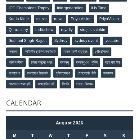
ICC Champions Trophy
Intergeneration
It is Time
Kunta Kinte
music
news
Priyo Vision
PriyoVision
Quarantiny
radioshow
royalty
sirajus salekin
Sushant Singh Rajput
Sydney
sydney event
youtube
অন্তরা
আইসিসি চ্যাম্পিয়নস ট্রফি
আরজ আলী মাতুব্বর
গৌরচন্দ্রিকা
প্রবাস জীবন
প্রিয় মানুষের শহর
বঙ্গবন্ধু
বঙ্গবন্ধু শেখ মুজিব
বহে যায় দিন
বাংলাদেশ
বাংলাদেশ ক্রিকেট
মুক্তিযোদ্ধা
মেলবোর্নের চিঠি
রাজাকার
শয়তানের জবানবন্দি
সংস্কৃতির চর্চা
সিডনি
স্বপ্ন-বিধায়ক
CALENDAR
August 2026
M
T
W
T
F
S
S