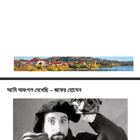
আমি অমংগল দেখেছি – জাফর হোসেন