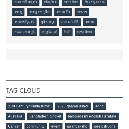
আরজ আলী মাতুব্বর
গৌরচন্দ্রিকা
প্রবাস জীবন
প্রিয় মানুষের শহর
বঙ্গবন্ধু
বঙ্গবন্ধু শেখ মুজিব
বহে যায় দিন
বাংলাদেশ
বাংলাদেশ ক্রিকেট
মুক্তিযোদ্ধা
মেলবোর্নের চিঠি
রাজাকার
শয়তানের জবানবন্দি
সংস্কৃতির চর্চা
সিডনি
স্বপ্ন-বিধায়ক
TAG CLOUD
21st Century “Kunta Kinte”
2023 gaaner ashor
adhd
Australia
Bangladesh Cricket
bangladeshi english literature
Cancer
community
event
gaanbaksho
geetoshudha