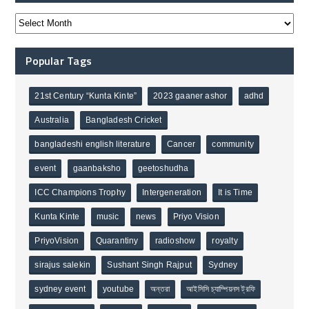
Popular Tags
21st Century “Kunta Kinte”
2023 gaaner ashor
adhd
Australia
Bangladesh Cricket
bangladeshi english literature
Cancer
community
event
gaanbaksho
geetoshudha
ICC Champions Trophy
Intergeneration
It is Time
Kunta Kinte
music
news
Priyo Vision
PriyoVision
Quarantiny
radioshow
royalty
sirajus salekin
Sushant Singh Rajput
Sydney
sydney event
youtube
অন্তরা
আইসিসি চ্যাম্পিয়নস ট্রফি