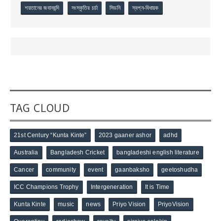
শয়তানের জবানবন্দি
সংস্কৃতির চর্চা
সিডনি
স্বপ্ন-বিধায়ক
TAG CLOUD
21st Century “Kunta Kinte”
2023 gaaner ashor
adhd
Australia
Bangladesh Cricket
bangladeshi english literature
Cancer
community
event
gaanbaksho
geetoshudha
ICC Champions Trophy
Intergeneration
It is Time
Kunta Kinte
music
news
Priyo Vision
PriyoVision