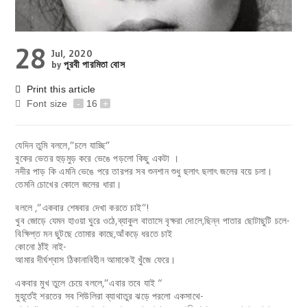
28
Jul, 2020
by
পূরবী পারমিতা বোস
Print this article
Font size
-
16
+
যেদিন তুমি বললে,”চলে যাচ্ছি”
বুকের ভেতর হুড়মুড় করে ভেঙে পড়লো কিছু একটা ।
নদীর পাড় কি এমনি ভেঙে পরে তারপর সব শুনশান শুধু ছলাৎ ছলাৎ জলের বয়ে চলা।
তেমনি চোখের কোলে জলের ধারা।
বললে ,”একবার শেষবার দেখা করতে চাই”!
খুব জোড়ে যেমন হাওয়া ঘুরে ওঠে,ব্যাকুল বাতাসে বৃক্ষরা দোলে,ছিন্ন পাতার ছোটাছুটি চলে-
বিক্ষিপ্ত মন ছুটছে তোমার কাছে,আঁকড়ে ধরতে চাই
কোনো ঠাঁই নাই-
আমার দীর্ঘশ্বাস ঠিকানাবিহীন আমাকেই খুঁজে ফেরে।
একবার মুখ তুলে চেয়ে বললে,”এবার তবে যাই “
মুহূর্তেই শরতের সব শিউলিরা ব্যাথাতুর ঝড়ে পরলো একসাথে-