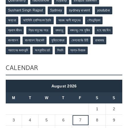
Quarantiny
radioshow
royalty
sirajus salekin
Sushant Singh Rajput
Sydney
sydney event
youtube
অন্তরা
আইসিসি চ্যাম্পিয়নস ট্রফি
আরজ আলী মাতুব্বর
গৌরচন্দ্রিকা
প্রবাস জীবন
প্রিয় মানুষের শহর
বঙ্গবন্ধু
বঙ্গবন্ধু শেখ মুজিব
বহে যায় দিন
বাংলাদেশ
বাংলাদেশ ক্রিকেট
মুক্তিযোদ্ধা
মেলবোর্নের চিঠি
রাজাকার
শয়তানের জবানবন্দি
সংস্কৃতির চর্চা
সিডনি
স্বপ্ন-বিধায়ক
CALENDAR
August 2026
M
T
W
T
F
S
S
1
2
3
4
5
6
7
8
9