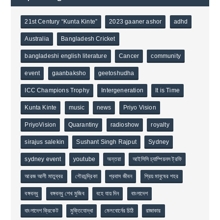
21st Century “Kunta Kinte”
2023 gaaner ashor
adhd
Australia
Bangladesh Cricket
bangladeshi english literature
Cancer
community
event
gaanbaksho
geetoshudha
ICC Champions Trophy
Intergeneration
It is Time
Kunta Kinte
music
news
Priyo Vision
PriyoVision
Quarantiny
radioshow
royalty
sirajus salekin
Sushant Singh Rajput
Sydney
sydney event
youtube
অন্তরা
আইসিসি চ্যাম্পিয়নস ট্রফি
আরজ আলী মাতুব্বর
গৌরচন্দ্রিকা
প্রবাস জীবন
প্রিয় মানুষের শহর
বঙ্গবন্ধু
বঙ্গবন্ধু শেখ মুজিব
বহে যায় দিন
বাংলাদেশ
বাংলাদেশ ক্রিকেট
মুক্তিযোদ্ধা
মেলবোর্নের চিঠি
রাজাকার