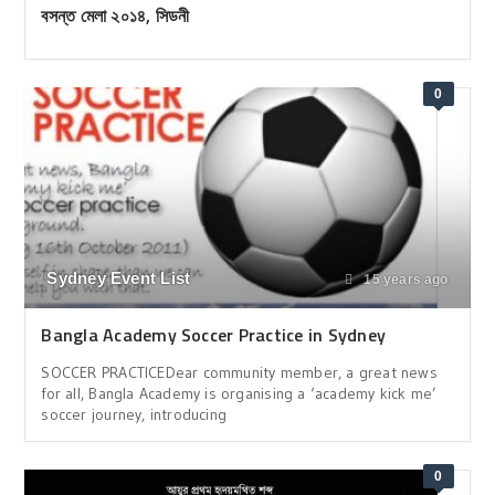
বসন্ত মেলা ২০১৪, সিডনী
0
Sydney Event List
15 years ago
Bangla Academy Soccer Practice in Sydney
SOCCER PRACTICEDear community member, a great news
for all, Bangla Academy is organising a ‘academy kick me’
soccer journey, introducing
0