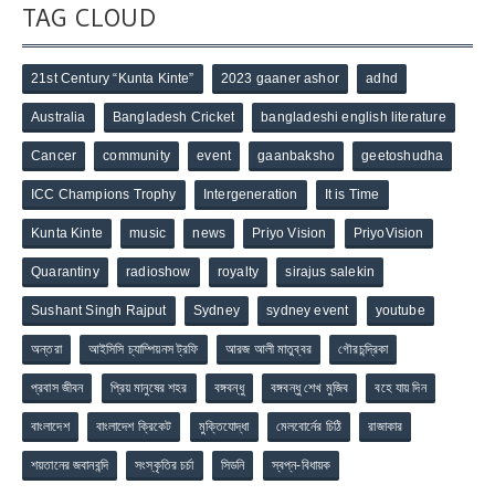
TAG CLOUD
21st Century “Kunta Kinte”
2023 gaaner ashor
adhd
Australia
Bangladesh Cricket
bangladeshi english literature
Cancer
community
event
gaanbaksho
geetoshudha
ICC Champions Trophy
Intergeneration
It is Time
Kunta Kinte
music
news
Priyo Vision
PriyoVision
Quarantiny
radioshow
royalty
sirajus salekin
Sushant Singh Rajput
Sydney
sydney event
youtube
অন্তরা
আইসিসি চ্যাম্পিয়নস ট্রফি
আরজ আলী মাতুব্বর
গৌরচন্দ্রিকা
প্রবাস জীবন
প্রিয় মানুষের শহর
বঙ্গবন্ধু
বঙ্গবন্ধু শেখ মুজিব
বহে যায় দিন
বাংলাদেশ
বাংলাদেশ ক্রিকেট
মুক্তিযোদ্ধা
মেলবোর্নের চিঠি
রাজাকার
শয়তানের জবানবন্দি
সংস্কৃতির চর্চা
সিডনি
স্বপ্ন-বিধায়ক