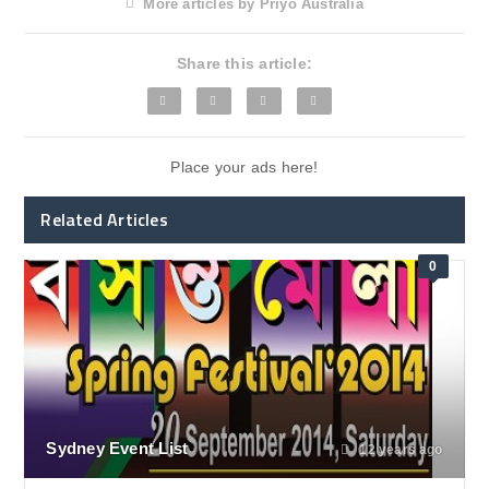
More articles by Priyo Australia
Share this article:
Place your ads here!
Related Articles
0
Sydney Event List
12 years ago