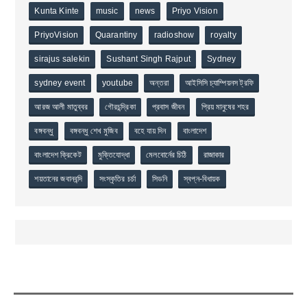
Kunta Kinte
music
news
Priyo Vision
PriyoVision
Quarantiny
radioshow
royalty
sirajus salekin
Sushant Singh Rajput
Sydney
sydney event
youtube
অন্তরা
আইসিসি চ্যাম্পিয়নস ট্রফি
আরজ আলী মাতুব্বর
গৌরচন্দ্রিকা
প্রবাস জীবন
প্রিয় মানুষের শহর
বঙ্গবন্ধু
বঙ্গবন্ধু শেখ মুজিব
বহে যায় দিন
বাংলাদেশ
বাংলাদেশ ক্রিকেট
মুক্তিযোদ্ধা
মেলবোর্নের চিঠি
রাজাকার
শয়তানের জবানবন্দি
সংস্কৃতির চর্চা
সিডনি
স্বপ্ন-বিধায়ক