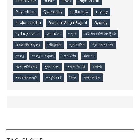
Kunta Kinte
music
news
Priyo Vision
PriyoVision
Quarantiny
radioshow
royalty
sirajus salekin
Sushant Singh Rajput
Sydney
sydney event
youtube
অন্তরা
আইসিসি চ্যাম্পিয়নস ট্রফি
আরজ আলী মাতুব্বর
গৌরচন্দ্রিকা
প্রবাস জীবন
প্রিয় মানুষের শহর
বঙ্গবন্ধু
বঙ্গবন্ধু শেখ মুজিব
বহে যায় দিন
বাংলাদেশ
বাংলাদেশ ক্রিকেট
মুক্তিযোদ্ধা
মেলবোর্নের চিঠি
রাজাকার
শয়তানের জবানবন্দি
সংস্কৃতির চর্চা
সিডনি
স্বপ্ন-বিধায়ক