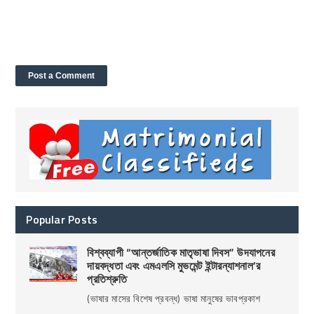
Popular Posts
বিশ্বব্যাপী “আন্তর্জাতিক মাতৃভাষা দিবস” উদযাপনের
দায়বদ্ধতা এবং এমএলসি মুভমেন্ট ইন্টারন্যাশনাল’র
প্রতিশ্রুতি
(ভাষার মাসের বিশেষ প্রবন্ধ) ভাষা মানুষের ভাবপ্রকাশ