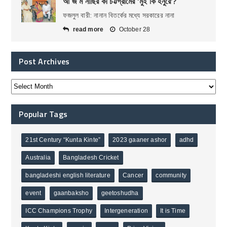
আ জ ম নাছির কী চট্টগ্রামের ‘মুই কি হনুরে’?
ফজলুল বারী: নানান বিতর্কের মধ্যে সরকারের নানা
read more
October 28
Post Archives
Popular Tags
21st Century “Kunta Kinte”
2023 gaaner ashor
adhd
Australia
Bangladesh Cricket
bangladeshi english literature
Cancer
community
event
gaanbaksho
geetoshudha
ICC Champions Trophy
Intergeneration
It is Time