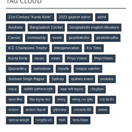
TAG CLOUD
21st Century “Kunta Kinte”
2023 gaaner ashor
adhd
Australia
Bangladesh Cricket
bangladeshi english literature
Cancer
community
event
gaanbaksho
geetoshudha
ICC Champions Trophy
Intergeneration
It is Time
Kunta Kinte
music
news
Priyo Vision
PriyoVision
Quarantiny
radioshow
royalty
sirajus salekin
Sushant Singh Rajput
Sydney
sydney event
youtube
অন্তরা
আইসিসি চ্যাম্পিয়নস ট্রফি
আরজ আলী মাতুব্বর
গৌরচন্দ্রিকা
প্রবাস জীবন
প্রিয় মানুষের শহর
বঙ্গবন্ধু
বঙ্গবন্ধু শেখ মুজিব
বহে যায় দিন
বাংলাদেশ
বাংলাদেশ ক্রিকেট
মুক্তিযোদ্ধা
মেলবোর্নের চিঠি
রাজাকার
শয়তানের জবানবন্দি
সংস্কৃতির চর্চা
সিডনি
স্বপ্ন-বিধায়ক