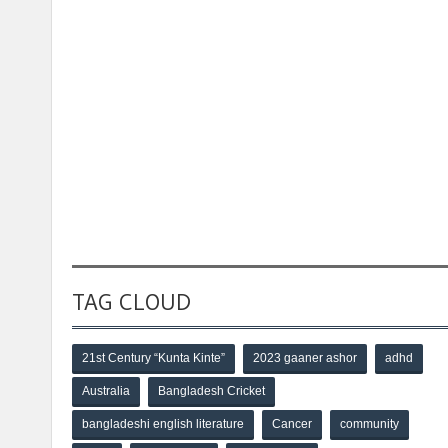
TAG CLOUD
21st Century “Kunta Kinte”
2023 gaaner ashor
adhd
Australia
Bangladesh Cricket
bangladeshi english literature
Cancer
community