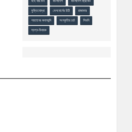
বহে যায় দিন
বাংলাদেশ
বাংলাদেশ ক্রিকেট
মুক্তিযোদ্ধা
মেলবোর্নের চিঠি
রাজাকার
শয়তানের জবানবন্দি
সংস্কৃতির চর্চা
সিডনি
স্বপ্ন-বিধায়ক