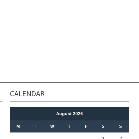
CALENDAR
August 2026
M
T
W
T
F
S
S
1
2