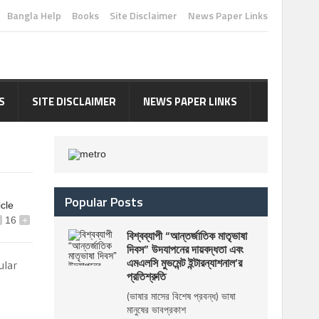
Bangla Help
Books
Site Disclaimer
News Paper Links
S
SITE DISCLAIMER
NEWS PAPER LINKS
Popular Posts
icle
16
+
বিশ্বব্যাপী “আন্তর্জাতিক মাতৃভাষা
দিবস” উদযাপনের দায়বদ্ধতা এবং
এমএলসি মুভমেন্ট ইন্টারন্যাশনাল’র
ular
প্রতিশ্রুতি
(ভাষার মাসের বিশেষ প্রবন্ধ) ভাষা
মানুষের ভাবপ্রকাশ