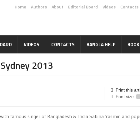
Home
Authors
About
Editorial Board
Videos
Contacts
BOARD
VIDEOS
CONTACTS
BANGLA HELP
BOOK
n Sydney 2013
Print this art
Font size
-
 with famous singer of Bangladesh & India Sabina Yasmin and pop