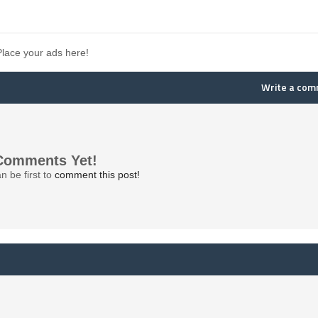
Place your ads here!
Write a co
Comments Yet!
n be first to
comment this post!