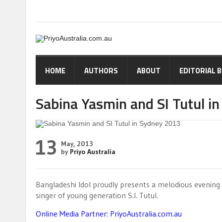
HOME
AUTHORS
ABOUT
EDITORIAL 
Sabina Yasmin and SI Tutul i
13
May, 2013
by
Priyo Australia
Bangladeshi Idol proudly presents a melodious evening
singer of young generation S.I. Tutul.
Online Media Partner: PriyoAustralia.com.au