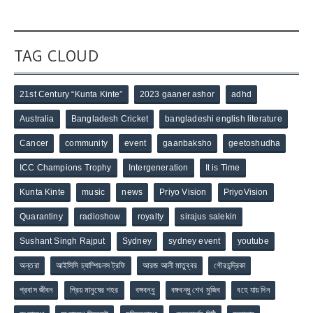
TAG CLOUD
21st Century “Kunta Kinte”
2023 gaaner ashor
adhd
Australia
Bangladesh Cricket
bangladeshi english literature
Cancer
community
event
gaanbaksho
geetoshudha
ICC Champions Trophy
Intergeneration
It is Time
Kunta Kinte
music
news
Priyo Vision
PriyoVision
Quarantiny
radioshow
royalty
sirajus salekin
Sushant Singh Rajput
Sydney
sydney event
youtube
অন্তরা
আইসিসি চ্যাম্পিয়নস ট্রফি
আরজ আলী মাতুব্বর
গৌরচন্দ্রিকা
প্রবাস জীবন
প্রিয় মানুষের শহর
বঙ্গবন্ধু
বঙ্গবন্ধু শেখ মুজিব
বহে যায় দিন