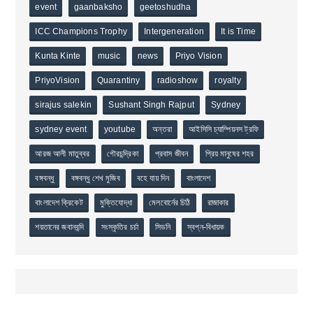
event
gaanbaksho
geetoshudha
ICC Champions Trophy
Intergeneration
It is Time
Kunta Kinte
music
news
Priyo Vision
PriyoVision
Quarantiny
radioshow
royalty
sirajus salekin
Sushant Singh Rajput
Sydney
sydney event
youtube
অন্তরা
আইসিসি চ্যাম্পিয়নস ট্রফি
আরজ আলী মাতুব্বর
গৌরচন্দ্রিকা
প্রবাস জীবন
প্রিয় মানুষের শহর
বঙ্গবন্ধু
বঙ্গবন্ধু শেখ মুজিব
বহে যায় দিন
বাংলাদেশ
বাংলাদেশ ক্রিকেট
মুক্তিযোদ্ধা
মেলবোর্নের চিঠি
রাজাকার
শয়তানের জবানবন্দি
সংস্কৃতির চর্চা
সিডনি
স্বপ্ন-বিধায়ক