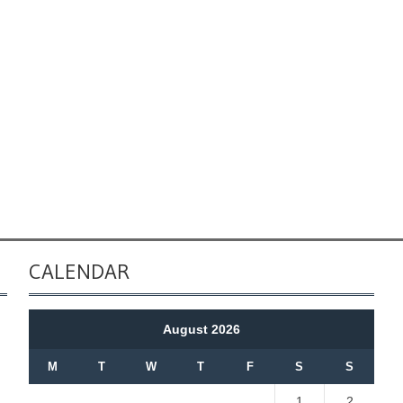
CALENDAR
August 2026
M
T
W
T
F
S
S
1
2