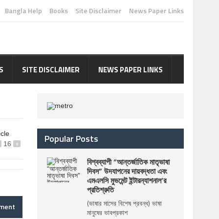
Bangla Help
Books
Site Disclaimer
News Paper Links
S
SITE DISCLAIMER
NEWS PAPER LINKS
icle
Popular Posts
16
+
বিশ্বব্যাপী “আন্তর্জাতিক মাতৃভাষা
দিবস” উদযাপনের দায়বদ্ধতা এবং
এমএলসি মুভমেন্ট ইন্টারন্যাশনাল’র
প্রতিশ্রুতি
(ভাষার মাসের বিশেষ প্রবন্ধ) ভাষা
mment
মানুষের ভাবপ্রকাশ