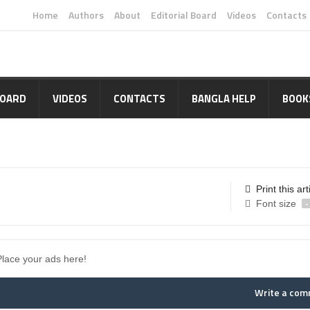
Home
Authors
About
Editorial Board
Videos
Contacts
BOARD
VIDEOS
CONTACTS
BANGLA HELP
BOOK
Print this art
Font size
-
Place your ads here!
Write a co