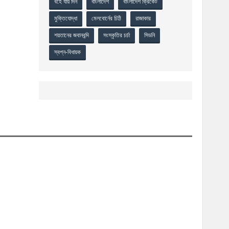
বহে যায় দিন
বাংলাদেশ
বাংলাদেশ ক্রিকেট
মুক্তিযোদ্ধা
মেলবোর্নের চিঠি
রাজাকার
শয়তানের জবানবন্দি
সংস্কৃতির চর্চা
সিডনি
স্বপ্ন-বিধায়ক