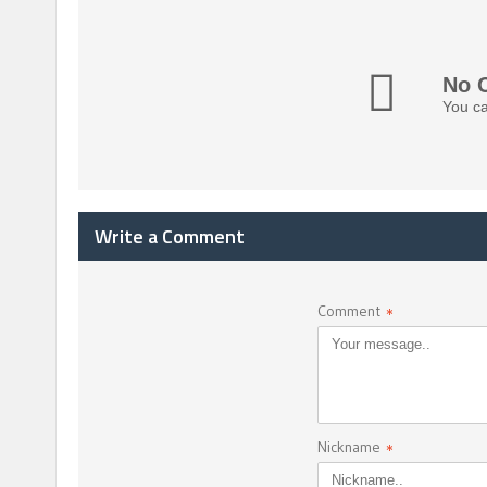
No 
You ca
Write a Comment
Comment
*
Nickname
*