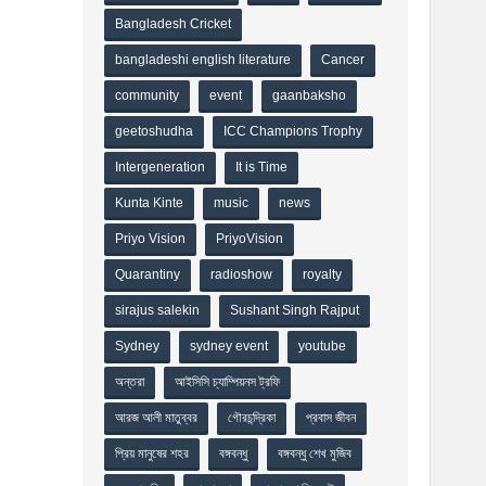
Bangladesh Cricket
bangladeshi english literature
Cancer
community
event
gaanbaksho
geetoshudha
ICC Champions Trophy
Intergeneration
It is Time
Kunta Kinte
music
news
Priyo Vision
PriyoVision
Quarantiny
radioshow
royalty
sirajus salekin
Sushant Singh Rajput
Sydney
sydney event
youtube
অন্তরা
আইসিসি চ্যাম্পিয়নস ট্রফি
আরজ আলী মাতুব্বর
গৌরচন্দ্রিকা
প্রবাস জীবন
প্রিয় মানুষের শহর
বঙ্গবন্ধু
বঙ্গবন্ধু শেখ মুজিব