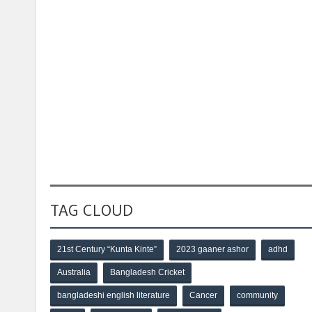
TAG CLOUD
21st Century “Kunta Kinte”
2023 gaaner ashor
adhd
Australia
Bangladesh Cricket
bangladeshi english literature
Cancer
community