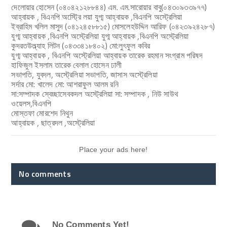
দেলোয়ার হোসেন (০৪০৪২১২৮৮৪৪) এম. এম.সারোয়ার বাবু(০৪৩০৯৩৩৯৭৭)
আহ্বায়ক , বিএনপি অস্টে্ির লয়া যুগ্ম আহ্বায়ক ,বিএনপি অস্ট্রেলিয়া
ইব্রাহিম খলিল মাসুদ (০৪১২৪৫৮৮১৫) মোসলেহউদ্দিন আরিফ (০৪২৩৯২৪২৮৭)
যুগ্ম আহ্বায়ক ,বিএনপি অস্ট্রেলিয়া যুগ্ম আহ্বায়ক ,বিএনপি অস্ট্রেলিয়া
কুদরতউল্ল্যাহ লিটন (০৪৩৩৪১৮৪০২) মো:লুৎফুল কবির
যুগ্ম আহ্বায়ক , বিএনপি অস্ট্রেলিয়া আহ্বায়ক তারেক রহমান সংগ্রাম পরিষদ
হাফিজুল ইসলাম তারেক বেলাল হোসেন ঢালী
সভাপতি, যুবদল, অস্ট্রেলিয়া সভাপতি, জাসাস অস্ট্রেলিয়া
সর্দার মো: খালেদ মো: আশরাফুল আলম রনি
সা:সম্পাদক স্বেচ্ছাসেবকদল অস্ট্রেলিয়া সা: সম্পাদক , নিউ সাউথ
ওয়েলস,বিএনপি
মোস্তফা মোরশেদ নিথুন
আহ্বায়ক , ছাত্রদল ,অস্ট্রেলিয়া
Place your ads here!
No comments
No Comments Yet!