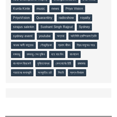
Kunta Kinte
music
news
Priyo Vision
PriyoVision
Quarantiny
radioshow
royalty
sirajus salekin
Sushant Singh Rajput
Sydney
sydney event
youtube
অন্তরা
আইসিসি চ্যাম্পিয়নস ট্রফি
আরজ আলী মাতুব্বর
গৌরচন্দ্রিকা
প্রবাস জীবন
প্রিয় মানুষের শহর
বঙ্গবন্ধু
বঙ্গবন্ধু শেখ মুজিব
বহে যায় দিন
বাংলাদেশ
বাংলাদেশ ক্রিকেট
মুক্তিযোদ্ধা
মেলবোর্নের চিঠি
রাজাকার
শয়তানের জবানবন্দি
সংস্কৃতির চর্চা
সিডনি
স্বপ্ন-বিধায়ক