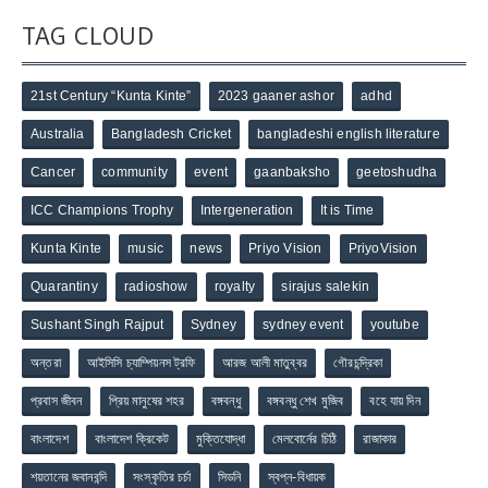
TAG CLOUD
21st Century “Kunta Kinte”
2023 gaaner ashor
adhd
Australia
Bangladesh Cricket
bangladeshi english literature
Cancer
community
event
gaanbaksho
geetoshudha
ICC Champions Trophy
Intergeneration
It is Time
Kunta Kinte
music
news
Priyo Vision
PriyoVision
Quarantiny
radioshow
royalty
sirajus salekin
Sushant Singh Rajput
Sydney
sydney event
youtube
অন্তরা
আইসিসি চ্যাম্পিয়নস ট্রফি
আরজ আলী মাতুব্বর
গৌরচন্দ্রিকা
প্রবাস জীবন
প্রিয় মানুষের শহর
বঙ্গবন্ধু
বঙ্গবন্ধু শেখ মুজিব
বহে যায় দিন
বাংলাদেশ
বাংলাদেশ ক্রিকেট
মুক্তিযোদ্ধা
মেলবোর্নের চিঠি
রাজাকার
শয়তানের জবানবন্দি
সংস্কৃতির চর্চা
সিডনি
স্বপ্ন-বিধায়ক