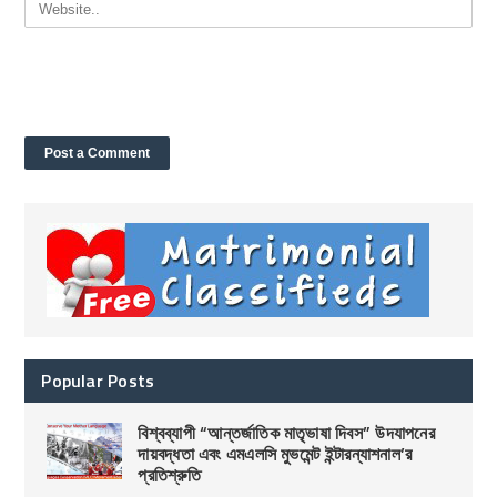
Popular Posts
বিশ্বব্যাপী “আন্তর্জাতিক মাতৃভাষা দিবস” উদযাপনের
দায়বদ্ধতা এবং এমএলসি মুভমেন্ট ইন্টারন্যাশনাল’র
প্রতিশ্রুতি