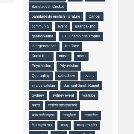
Bangladesh Cricket
bangladeshi english literature
Cancer
community
event
gaanbaksho
geetoshudha
ICC Champions Trophy
Intergeneration
It is Time
Kunta Kinte
music
news
Priyo Vision
PriyoVision
Quarantiny
radioshow
royalty
sirajus salekin
Sushant Singh Rajput
Sydney
sydney event
youtube
অন্তরা
আইসিসি চ্যাম্পিয়নস ট্রফি
আরজ আলী মাতুব্বর
গৌরচন্দ্রিকা
প্রবাস জীবন
প্রিয় মানুষের শহর
বঙ্গবন্ধু
বঙ্গবন্ধু শেখ মুজিব