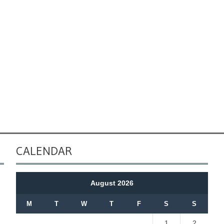
CALENDAR
August 2026
M
T
W
T
F
S
S
1
2