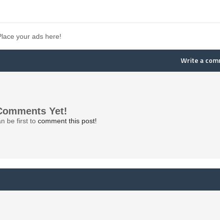
Place your ads here!
Write a co
Comments Yet!
n be first to
comment this post!