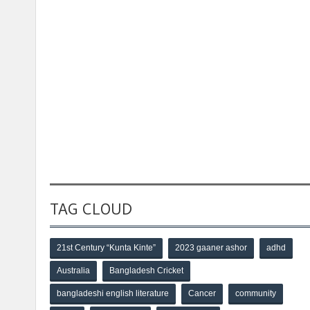
TAG CLOUD
21st Century “Kunta Kinte”
2023 gaaner ashor
adhd
Australia
Bangladesh Cricket
bangladeshi english literature
Cancer
community