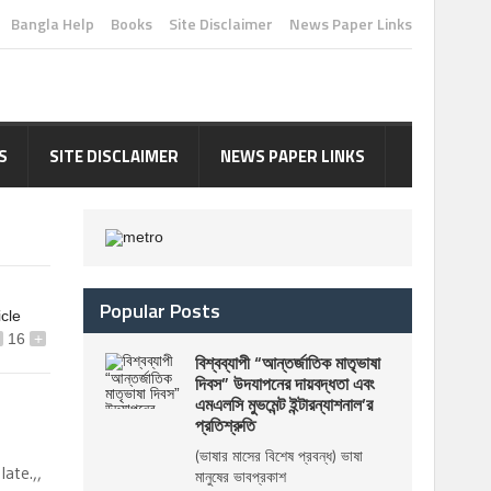
Bangla Help
Books
Site Disclaimer
News Paper Links
S
SITE DISCLAIMER
NEWS PAPER LINKS
Popular Posts
icle
16
+
বিশ্বব্যাপী “আন্তর্জাতিক মাতৃভাষা
দিবস” উদযাপনের দায়বদ্ধতা এবং
এমএলসি মুভমেন্ট ইন্টারন্যাশনাল’র
প্রতিশ্রুতি
(ভাষার মাসের বিশেষ প্রবন্ধ) ভাষা
ate.,,
মানুষের ভাবপ্রকাশ