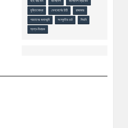
বহে যায় দিন
বাংলাদেশ
বাংলাদেশ ক্রিকেট
মুক্তিযোদ্ধা
মেলবোর্নের চিঠি
রাজাকার
শয়তানের জবানবন্দি
সংস্কৃতির চর্চা
সিডনি
স্বপ্ন-বিধায়ক