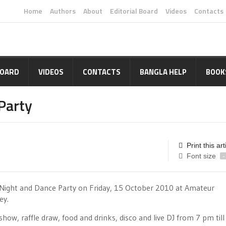
Home
Authors
About
Editorial Board
Videos
Contacts
BOARD
VIDEOS
CONTACTS
BANGLA HELP
BOOK
Party
Print this art
Font size
-
Night and Dance Party on Friday, 15 October 2010 at Amateur
ey.
ow, raffle draw, food and drinks, disco and live DJ from 7 pm till l