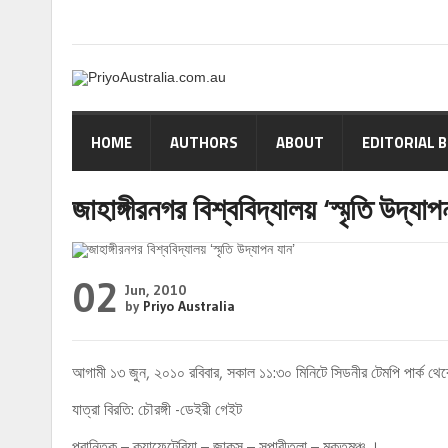
HOME
AUTHORS
ABOUT
EDITORIAL 
জাহাঙ্গীরনগর বিশ্ববিদ্যালয় ‘স্মৃতি উদ্যাপ
02
Jun, 2010
by
Priyo Australia
আগামী ১৩ জুন, ২০১০ রবিবার, সকাল ১১:৩০ মিনিটে সিডনীর টেমপি পার্ক থেকে ‘স
যাত্রা বিরতি: চৌরঙ্গী -ডেইরী গেইট
প্রান্তিক – ক্যাফেটেরিয়া – জাকসু – সুপারীতলা – মুক্তমঞ্চ ।