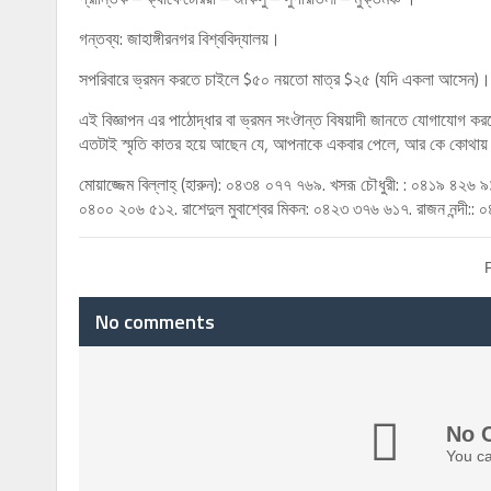
গন্তব্য: জাহাঙ্গীরনগর বিশ্ববিদ্যালয়।
সপরিবারে ভ্রমন করতে চাইলে $৫০ নয়তো মাত্র $২৫ (যদি একলা আসেন)। আ
এই বিজ্ঞাপন এর পাঠোদ্ধার বা ভ্রমন সংঔান্ত বিষয়াদী জানতে যোগাযোগ কর
এতটাই স্মৃতি কাতর হয়ে আছেন যে, আপনাকে একবার পেলে, আর কে কোথায় আ
মোয়াজ্জেম বিল্লাহ্ (হারুন): ০৪৩৪ ০৭৭ ৭৬৯. খসরূ চৌধুরী: : ০৪১৯ ৪২৬ 
০৪০০ ২০৬ ৫১২. রাশেদুল মুবাশ্বের মিকন: ০৪২৩ ৩৭৬ ৬১৭. রাজন নন্দী::
No comments
No 
You ca