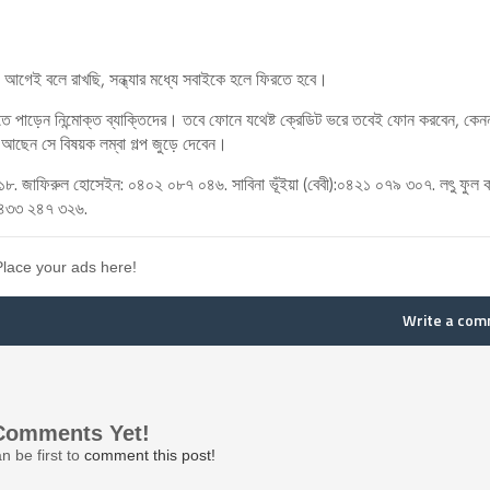
গেই বলে রাখছি, সন্ধ্যার মধ্যে সবাইকে হলে ফিরতে হবে।
তে পাড়েন নিন্মোক্ত ব্যাক্তিদের। তবে ফোনে যথেষ্ট ক্রেডিট ভরে তবেই ফোন করবেন, কেনন
ছেন সে বিষয়ক লম্বা গল্প জুড়ে দেবেন।
৯১৮. জাফিরুল হোসেইন: ০৪০২ ০৮৭ ০৪৬. সাবিনা ভূঁইয়া (বেবী):০৪২১ ০৭৯ ৩০৭. লৎু ফুল ক
 ০৪৩৩ ২৪৭ ৩২৬.
Place your ads here!
Write a co
Comments Yet!
n be first to
comment this post!