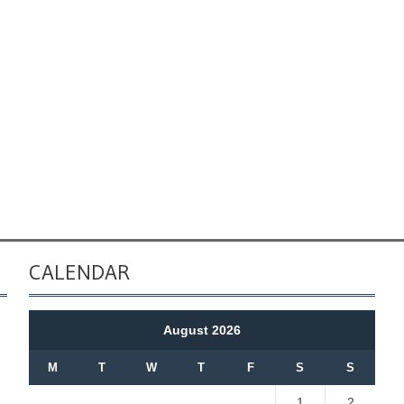
CALENDAR
August 2026
M
T
W
T
F
S
S
1
2