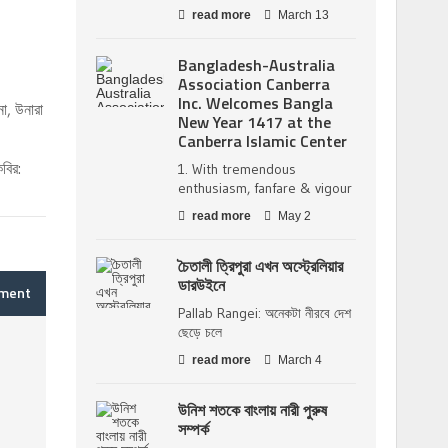
read more
March 13
Bangladesh-Australia
Association Canberra
Inc. Welcomes Bangla
া, উনারা
New Year 1417 at the
Canberra Islamic Center
বির:
1. With tremendous
enthusiasm, fanfare & vigour
read more
May 2
চৈতালী ত্রিপুরা এখন অস্ট্রেলিয়ার
ডারউইনে
mment
Pallab Rangei: অনেকটা নীরবে দেশ
ছেড়ে চলে
read more
March 4
উনিশ শতকে বাংলায় নারী পুরুষ
সম্পর্ক