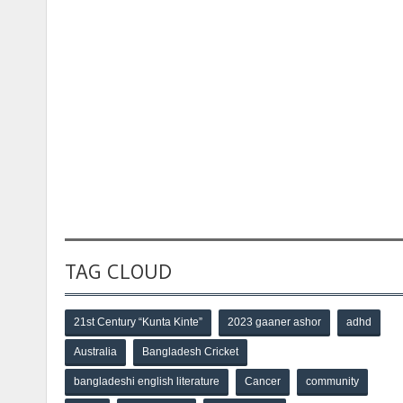
TAG CLOUD
21st Century “Kunta Kinte”
2023 gaaner ashor
adhd
Australia
Bangladesh Cricket
bangladeshi english literature
Cancer
community