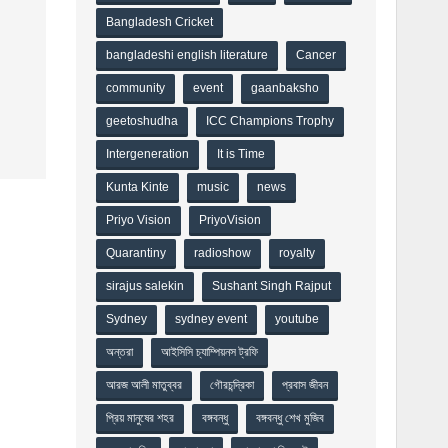
Bangladesh Cricket
bangladeshi english literature
Cancer
community
event
gaanbaksho
geetoshudha
ICC Champions Trophy
Intergeneration
It is Time
Kunta Kinte
music
news
Priyo Vision
PriyoVision
Quarantiny
radioshow
royalty
sirajus salekin
Sushant Singh Rajput
Sydney
sydney event
youtube
অন্তরা
আইসিসি চ্যাম্পিয়নস ট্রফি
আরজ আলী মাতুব্বর
গৌরচন্দ্রিকা
প্রবাস জীবন
প্রিয় মানুষের শহর
বঙ্গবন্ধু
বঙ্গবন্ধু শেখ মুজিব