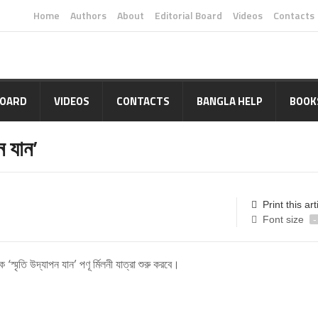
Home
Authors
About
Editorial Board
Videos
Contacts
BOARD
VIDEOS
CONTACTS
BANGLA HELP
BOOK
ন যান’
Print this art
Font size
-
্মৃতি উদ্যাপন যান’ পণূ র্মিলনী যাত্রা শুরু করবে।