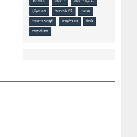
বহে যায় দিন
বাংলাদেশ
বাংলাদেশ ক্রিকেট
মুক্তিযোদ্ধা
মেলবোর্নের চিঠি
রাজাকার
শয়তানের জবানবন্দি
সংস্কৃতির চর্চা
সিডনি
স্বপ্ন-বিধায়ক