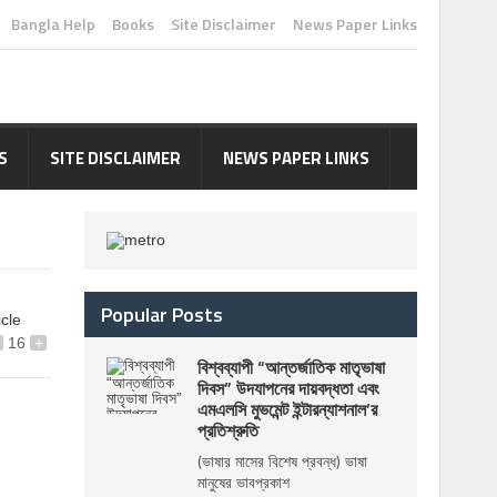
Bangla Help
Books
Site Disclaimer
News Paper Links
S
SITE DISCLAIMER
NEWS PAPER LINKS
Popular Posts
icle
16
+
বিশ্বব্যাপী “আন্তর্জাতিক মাতৃভাষা
দিবস” উদযাপনের দায়বদ্ধতা এবং
এমএলসি মুভমেন্ট ইন্টারন্যাশনাল’র
প্রতিশ্রুতি
(ভাষার মাসের বিশেষ প্রবন্ধ) ভাষা
মানুষের ভাবপ্রকাশ