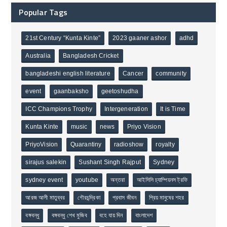
Popular Tags
21st Century “Kunta Kinte”
2023 gaaner ashor
adhd
Australia
Bangladesh Cricket
bangladeshi english literature
Cancer
community
event
gaanbaksho
geetoshudha
ICC Champions Trophy
Intergeneration
It is Time
Kunta Kinte
music
news
Priyo Vision
PriyoVision
Quarantiny
radioshow
royalty
sirajus salekin
Sushant Singh Rajput
Sydney
sydney event
youtube
অন্তরা
আইসিসি চ্যাম্পিয়নস ট্রফি
আরজ আলী মাতুব্বর
গৌরচন্দ্রিকা
প্রবাস জীবন
প্রিয় মানুষের শহর
বঙ্গবন্ধু
বঙ্গবন্ধু শেখ মুজিব
বহে যায় দিন
বাংলাদেশ