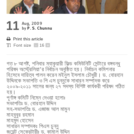
11
Aug, 2009
by
P. S. Chunnu
Print this article
Font size
-
16
+
গত ৮ আগষ্ট, শনিবার ম্যাকুয়ারী ফিল্ড কমিউনিটি সেন্টারে বঙ্গবন্ধু
পরিষদ অস্ট্রেলিয়া’র নির্বাচন অনুষ্ঠিত হয়। নির্বাচন কমিশনার
হিসেবে দায়িত্ব পালন করেন মইনুল ইসলাম চৌধুরী। ড. বোরহান
উদ্দিনকে সভাপতি ও পি এস চুন্নুকে সাধারন
সম্পাদক করে
২০০৯-২০১১ সালের জন্য ২৭ সদস্য বিশিষ্ট কার্যকরী পরিষদ গঠিত
হয়।
পূর্ণাঙ্গ কমিটি নিম্নে দেওয়া হলোঃ
সভাপতিঃ
ড. বোরহান উদ্দিন
সহ-সভাপতিঃ
ড. এজাজ আল মামুন
মাহবুবুর রহমান
মাহমুদ হোসেন
সাধারন সম্পাদকঃ
পিএস চুন্নু
জয়েন্ট সেক্রেটারীঃ
ড. কামাল উদ্দিন