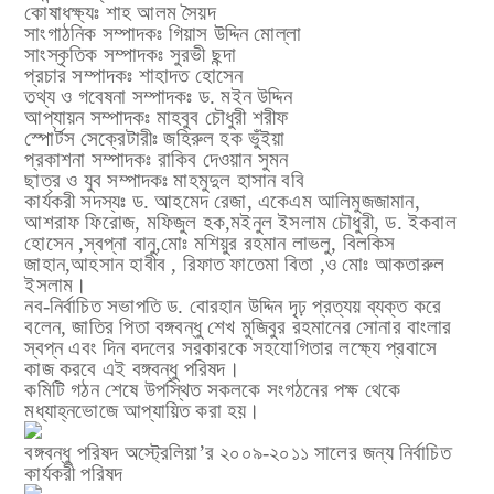
কোষাধক্ষ্যঃ
শাহ আলম সৈয়দ
সাংগাঠনিক সম্পাদকঃ
গিয়াস উদ্দিন মোল্লা
সাংস্কৃতিক সম্পাদকঃ
সুরভী ছন্দা
প্রচার সম্পাদকঃ
শাহাদত হোসেন
তথ্য ও গবেষনা সম্পাদকঃ
ড. মইন উদ্দিন
আপ্যায়ন সম্পাদকঃ
মাহবুব চৌধুরী শরীফ
স্পোর্টস সেক্রেটারীঃ
জহিরুল হক ভুঁইয়া
প্রকাশনা সম্পাদকঃ
রাকিব দেওয়ান সুমন
ছাত্র ও যুব সম্পাদকঃ
মাহমুদুল হাসান ববি
কার্যকরী সদস্যঃ ড. আহমেদ রেজা, একেএম আলিমুজজামান,
আশরাফ ফিরোজ, মফিজুল হক,মইনুল ইসলাম চৌধুরী, ড. ইকবাল
হোসেন ,স্বপ্না বানু,মোঃ মশিয়ুর রহমান লাভলু, বিলকিস
জাহান,আহসান হাবীব , রিফাত ফাতেমা বিতা ,ও মোঃ আকতারুল
ইসলাম।
নব-নির্বাচিত সভাপতি
ড. বোরহান উদ্দিন দৃঢ় প্রত্যয় ব্যক্ত করে
বলেন, জাতির পিতা বঙ্গবন্ধু শেখ মুজিবুর রহমানের সোনার বাংলার
স্বপ্ন এবং দিন বদলের সরকারকে সহযোগিতার লক্ষ্যে প্রবাসে
কাজ করবে এই বঙ্গবন্ধু পরিষদ।
কমিটি গঠন শেষে উপস্থিত সকলকে সংগঠনের পক্ষ থেকে
মধ্যাহ্নভোজে আপ্যায়িত করা হয়।
বঙ্গবন্ধু পরিষদ অস্ট্রেলিয়া’র ২০০৯-২০১১ সালের জন্য নির্বাচিত
কার্যকরী পরিষদ