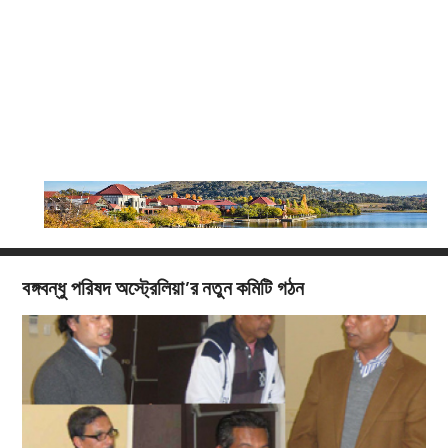
বঙ্গবন্ধু পরিষদ অস্ট্রেলিয়া’র নতুন কমিটি গঠন