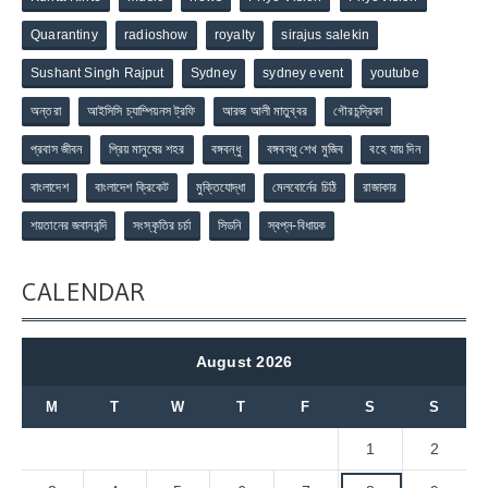
Quarantiny
radioshow
royalty
sirajus salekin
Sushant Singh Rajput
Sydney
sydney event
youtube
অন্তরা
আইসিসি চ্যাম্পিয়নস ট্রফি
আরজ আলী মাতুব্বর
গৌরচন্দ্রিকা
প্রবাস জীবন
প্রিয় মানুষের শহর
বঙ্গবন্ধু
বঙ্গবন্ধু শেখ মুজিব
বহে যায় দিন
বাংলাদেশ
বাংলাদেশ ক্রিকেট
মুক্তিযোদ্ধা
মেলবোর্নের চিঠি
রাজাকার
শয়তানের জবানবন্দি
সংস্কৃতির চর্চা
সিডনি
স্বপ্ন-বিধায়ক
CALENDAR
August 2026
M
T
W
T
F
S
S
1
2