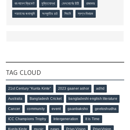
বাংলাদেশ ক্রিকেট
মুক্তিযোদ্ধা
মেলবোর্নের চিঠি
রাজাকার
শয়তানের জবানবন্দি
সংস্কৃতির চর্চা
সিডনি
স্বপ্ন-বিধায়ক
TAG CLOUD
21st Century “Kunta Kinte”
2023 gaaner ashor
adhd
Australia
Bangladesh Cricket
bangladeshi english literature
Cancer
community
event
gaanbaksho
geetoshudha
ICC Champions Trophy
Intergeneration
It is Time
Kunta Kinte
music
news
Priyo Vision
PriyoVision