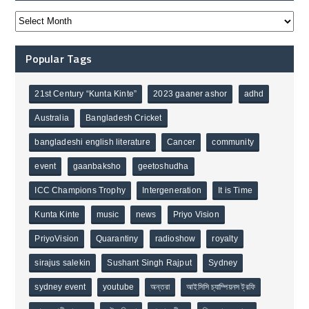
Popular Tags
21st Century “Kunta Kinte”
2023 gaaner ashor
adhd
Australia
Bangladesh Cricket
bangladeshi english literature
Cancer
community
event
gaanbaksho
geetoshudha
ICC Champions Trophy
Intergeneration
It is Time
Kunta Kinte
music
news
Priyo Vision
PriyoVision
Quarantiny
radioshow
royalty
sirajus salekin
Sushant Singh Rajput
Sydney
sydney event
youtube
অন্তরা
আইসিসি চ্যাম্পিয়নস ট্রফি