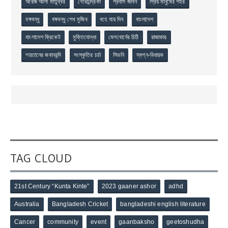
আরজ আলী মাতুব্বর
গৌরচন্দ্রিকা
প্রবাস জীবন
প্রিয় মানুষের শহর
বঙ্গবন্ধু
বঙ্গবন্ধু শেখ মুজিব
বহে যায় দিন
বাংলাদেশ
বাংলাদেশ ক্রিকেট
মুক্তিযোদ্ধা
মেলবোর্নের চিঠি
রাজাকার
শয়তানের জবানবন্দি
সংস্কৃতির চর্চা
সিডনি
স্বপ্ন-বিধায়ক
TAG CLOUD
21st Century “Kunta Kinte”
2023 gaaner ashor
adhd
Australia
Bangladesh Cricket
bangladeshi english literature
Cancer
community
event
gaanbaksho
geetoshudha