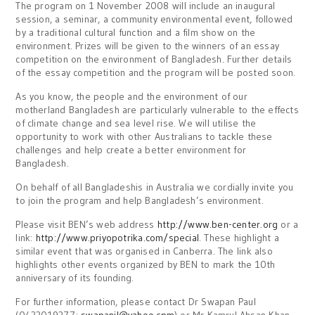
The program on 1 November 2008 will include an inaugural
session, a seminar, a community environmental event, followed
by a traditional cultural function and a film show on the
environment. Prizes will be given to the winners of an essay
competition on the environment of Bangladesh. Further details
of the essay competition and the program will be posted soon.
As you know, the people and the environment of our
motherland Bangladesh are particularly vulnerable to the effects
of climate change and sea level rise. We will utilise the
opportunity to work with other Australians to tackle these
challenges and help create a better environment for
Bangladesh.
On behalf of all Bangladeshis in Australia we cordially invite you
to join the program and help Bangladesh’s environment.
Please visit BEN’s web address
http://www.ben-center.org
or a
link:
http://www.priyopotrika.com/special
. These highlight a
similar event that was organised in Canberra. The link also
highlights other events organized by BEN to mark the 10th
anniversary of its founding.
For further information, please contact Dr Swapan Paul
(0433019377;
swapanil@yahoo.cpm
) or Mr Kamrul Ahsan Khan