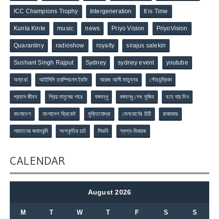
ICC Champions Trophy
Intergeneration
It is Time
Kunta Kinte
music
news
Priyo Vision
PriyoVision
Quarantiny
radioshow
royalty
sirajus salekin
Sushant Singh Rajput
Sydney
sydney event
youtube
অন্তরা
আইসিসি চ্যাম্পিয়নস ট্রফি
আরজ আলী মাতুব্বর
গৌরচন্দ্রিকা
প্রবাস জীবন
প্রিয় মানুষের শহর
বঙ্গবন্ধু
বঙ্গবন্ধু শেখ মুজিব
বহে যায় দিন
বাংলাদেশ
বাংলাদেশ ক্রিকেট
মুক্তিযোদ্ধা
মেলবোর্নের চিঠি
রাজাকার
শয়তানের জবানবন্দি
সংস্কৃতির চর্চা
সিডনি
স্বপ্ন-বিধায়ক
CALENDAR
August 2026
M
T
W
T
F
S
S