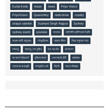
Kunta Kinte
music
news
Priyo Vision
PriyoVision
Quarantiny
radioshow
royalty
sirajus salekin
Sushant Singh Rajput
Sydney
sydney event
youtube
অন্তরা
আইসিসি চ্যাম্পিয়নস ট্রফি
আরজ আলী মাতুব্বর
গৌরচন্দ্রিকা
প্রবাস জীবন
প্রিয় মানুষের শহর
বঙ্গবন্ধু
বঙ্গবন্ধু শেখ মুজিব
বহে যায় দিন
বাংলাদেশ
বাংলাদেশ ক্রিকেট
মুক্তিযোদ্ধা
মেলবোর্নের চিঠি
রাজাকার
শয়তানের জবানবন্দি
সংস্কৃতির চর্চা
সিডনি
স্বপ্ন-বিধায়ক