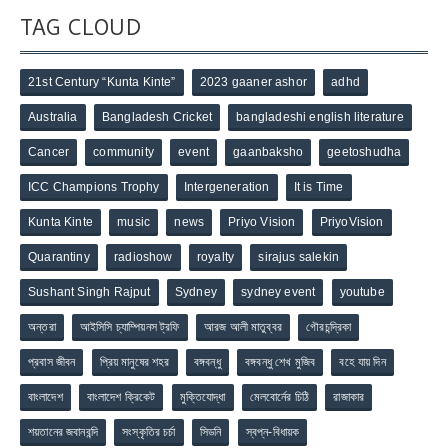
TAG CLOUD
21st Century “Kunta Kinte”
2023 gaaner ashor
adhd
Australia
Bangladesh Cricket
bangladeshi english literature
Cancer
community
event
gaanbaksho
geetoshudha
ICC Champions Trophy
Intergeneration
It is Time
Kunta Kinte
music
news
Priyo Vision
PriyoVision
Quarantiny
radioshow
royalty
sirajus salekin
Sushant Singh Rajput
Sydney
sydney event
youtube
অন্তরা
আইসিসি চ্যাম্পিয়নস ট্রফি
আরজ আলী মাতুব্বর
গৌরচন্দ্রিকা
প্রবাস জীবন
প্রিয় মানুষের শহর
বঙ্গবন্ধু
বঙ্গবন্ধু শেখ মুজিব
বহে যায় দিন
বাংলাদেশ
বাংলাদেশ ক্রিকেট
মুক্তিযোদ্ধা
মেলবোর্নের চিঠি
রাজাকার
শয়তানের জবানবন্দি
সংস্কৃতির চর্চা
সিডনি
স্বপ্ন-বিধায়ক