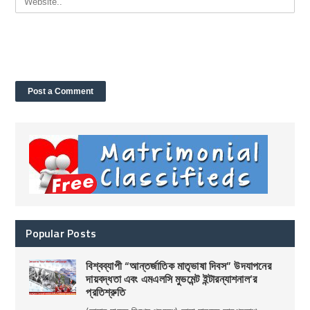
Popular Posts
বিশ্বব্যাপী “আন্তর্জাতিক মাতৃভাষা দিবস” উদযাপনের
দায়বদ্ধতা এবং এমএলসি মুভমেন্ট ইন্টারন্যাশনাল’র
প্রতিশ্রুতি