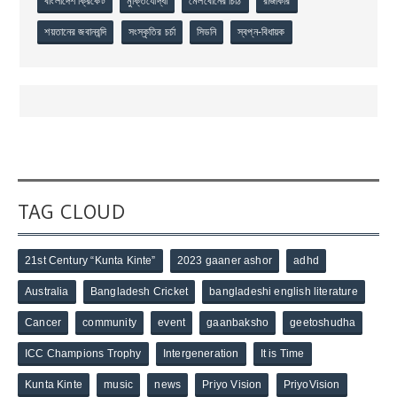
বাংলাদেশ ক্রিকেট
মুক্তিযোদ্ধা
মেলবোর্নের চিঠি
রাজাকার
শয়তানের জবানবন্দি
সংস্কৃতির চর্চা
সিডনি
স্বপ্ন-বিধায়ক
TAG CLOUD
21st Century “Kunta Kinte”
2023 gaaner ashor
adhd
Australia
Bangladesh Cricket
bangladeshi english literature
Cancer
community
event
gaanbaksho
geetoshudha
ICC Champions Trophy
Intergeneration
It is Time
Kunta Kinte
music
news
Priyo Vision
PriyoVision