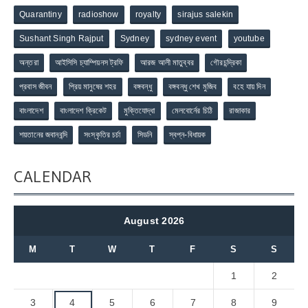
Quarantiny
radioshow
royalty
sirajus salekin
Sushant Singh Rajput
Sydney
sydney event
youtube
অন্তরা
আইসিসি চ্যাম্পিয়নস ট্রফি
আরজ আলী মাতুব্বর
গৌরচন্দ্রিকা
প্রবাস জীবন
প্রিয় মানুষের শহর
বঙ্গবন্ধু
বঙ্গবন্ধু শেখ মুজিব
বহে যায় দিন
বাংলাদেশ
বাংলাদেশ ক্রিকেট
মুক্তিযোদ্ধা
মেলবোর্নের চিঠি
রাজাকার
শয়তানের জবানবন্দি
সংস্কৃতির চর্চা
সিডনি
স্বপ্ন-বিধায়ক
CALENDAR
August 2026
M
T
W
T
F
S
S
1
2
3
4
5
6
7
8
9