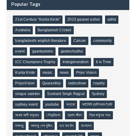
Popular Tags
21st Century “Kunta Kinte”
2023 gaaner ashor
adhd
Australia
Bangladesh Cricket
bangladeshi english literature
Cancer
community
event
gaanbaksho
geetoshudha
ICC Champions Trophy
Intergeneration
It is Time
Kunta Kinte
music
news
Priyo Vision
PriyoVision
Quarantiny
radioshow
royalty
sirajus salekin
Sushant Singh Rajput
Sydney
sydney event
youtube
অন্তরা
আইসিসি চ্যাম্পিয়নস ট্রফি
আরজ আলী মাতুব্বর
গৌরচন্দ্রিকা
প্রবাস জীবন
প্রিয় মানুষের শহর
বঙ্গবন্ধু
বঙ্গবন্ধু শেখ মুজিব
বহে যায় দিন
বাংলাদেশ