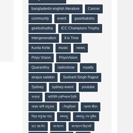
bangladeshi english literature
Cancer
community
event
gaanbaksho
geetoshudha
ICC Champions Trophy
Intergeneration
It is Time
Kunta Kinte
music
news
Priyo Vision
PriyoVision
Quarantiny
radioshow
royalty
sirajus salekin
Sushant Singh Rajput
Sydney
sydney event
youtube
অন্তরা
আইসিসি চ্যাম্পিয়নস ট্রফি
আরজ আলী মাতুব্বর
গৌরচন্দ্রিকা
প্রবাস জীবন
প্রিয় মানুষের শহর
বঙ্গবন্ধু
বঙ্গবন্ধু শেখ মুজিব
বহে যায় দিন
বাংলাদেশ
বাংলাদেশ ক্রিকেট