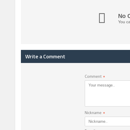
No 
You ca
Write a Comment
Comment
*
Nickname
*