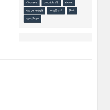
মুক্তিযোদ্ধা
মেলবোর্নের চিঠি
রাজাকার
শয়তানের জবানবন্দি
সংস্কৃতির চর্চা
সিডনি
স্বপ্ন-বিধায়ক