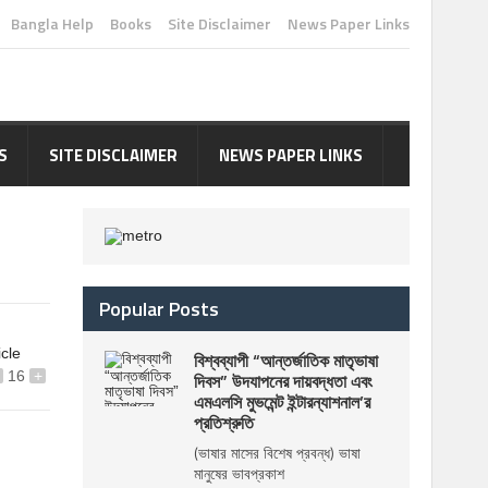
Bangla Help
Books
Site Disclaimer
News Paper Links
S
SITE DISCLAIMER
NEWS PAPER LINKS
Popular Posts
icle
বিশ্বব্যাপী “আন্তর্জাতিক মাতৃভাষা
16
+
দিবস” উদযাপনের দায়বদ্ধতা এবং
এমএলসি মুভমেন্ট ইন্টারন্যাশনাল’র
প্রতিশ্রুতি
(ভাষার মাসের বিশেষ প্রবন্ধ) ভাষা
মানুষের ভাবপ্রকাশ