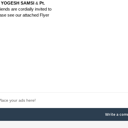
YOGESH SAMSI
&
Pt.
iends are cordially invited to
ease see our attached Flyer
Place your ads here!
Write a co