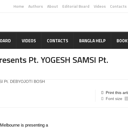
Home
Authors
About
Editorial Board
Videos
Contacts
BOARD
VIDEOS
CONTACTS
BANGLA HELP
BOOK
esents Pt. YOGESH SAMSI Pt.
Print this art
Font size
-
elbourne is presenting a