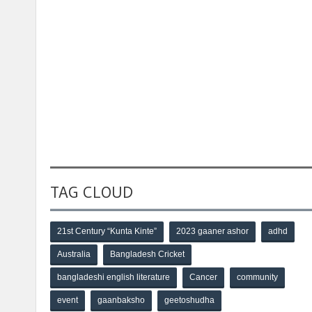
TAG CLOUD
21st Century “Kunta Kinte”
2023 gaaner ashor
adhd
Australia
Bangladesh Cricket
bangladeshi english literature
Cancer
community
event
gaanbaksho
geetoshudha