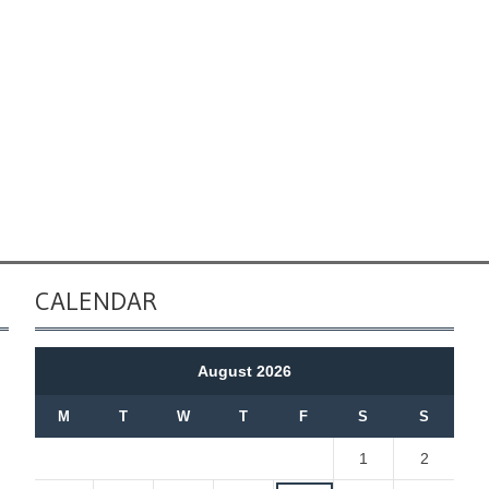
CALENDAR
August 2026
M
T
W
T
F
S
S
1
2