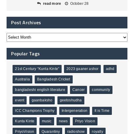
read more
October 28
Post Archives
Popular Tags
21st Century “Kunta Kinte”
2023 gaaner ashor
adhd
Australia
Bangladesh Cricket
bangladeshi english literature
Cancer
community
event
gaanbaksho
geetoshudha
ICC Champions Trophy
Intergeneration
It is Time
Kunta Kinte
music
news
Priyo Vision
PriyoVision
Quarantiny
radioshow
royalty