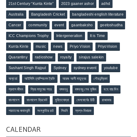
21st Century “Kunta Kinte”
2023 gaaner ashor
adhd
Australia
Bangladesh Cricket
bangladeshi english literature
Cancer
community
event
gaanbaksho
geetoshudha
ICC Champions Trophy
Intergeneration
It is Time
Kunta Kinte
music
news
Priyo Vision
PriyoVision
Quarantiny
radioshow
royalty
sirajus salekin
Sushant Singh Rajput
Sydney
sydney event
youtube
অন্তরা
আইসিসি চ্যাম্পিয়নস ট্রফি
আরজ আলী মাতুব্বর
গৌরচন্দ্রিকা
প্রবাস জীবন
প্রিয় মানুষের শহর
বঙ্গবন্ধু
বঙ্গবন্ধু শেখ মুজিব
বহে যায় দিন
বাংলাদেশ
বাংলাদেশ ক্রিকেট
মুক্তিযোদ্ধা
মেলবোর্নের চিঠি
রাজাকার
শয়তানের জবানবন্দি
সংস্কৃতির চর্চা
সিডনি
স্বপ্ন-বিধায়ক
CALENDAR