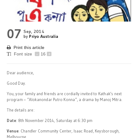
07
Sep, 2014
by
Priyo Australia
Print this article
Font size
-
16
+
Dear audience,
Good Day.
You, your family and friends are cordially invited to Kathak’s next
program – “Alokanondar Putro Konna”, a drama by Manoj Mitra.
The details are:
Date
: 8th November 2014, Saturday at 6:30 pm
Venue
: Chandler Community Center, Isaac Road, Keysborough,
Melbourne.