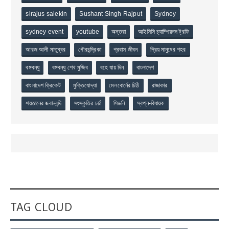
sirajus salekin
Sushant Singh Rajput
Sydney
sydney event
youtube
অন্তরা
আইসিসি চ্যাম্পিয়নস ট্রফি
আরজ আলী মাতুব্বর
গৌরচন্দ্রিকা
প্রবাস জীবন
প্রিয় মানুষের শহর
বঙ্গবন্ধু
বঙ্গবন্ধু শেখ মুজিব
বহে যায় দিন
বাংলাদেশ
বাংলাদেশ ক্রিকেট
মুক্তিযোদ্ধা
মেলবোর্নের চিঠি
রাজাকার
শয়তানের জবানবন্দি
সংস্কৃতির চর্চা
সিডনি
স্বপ্ন-বিধায়ক
TAG CLOUD