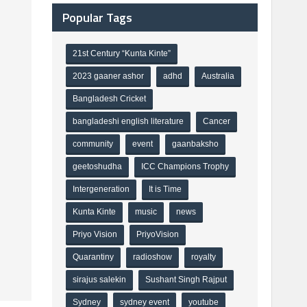
Popular Tags
21st Century “Kunta Kinte”
2023 gaaner ashor
adhd
Australia
Bangladesh Cricket
bangladeshi english literature
Cancer
community
event
gaanbaksho
geetoshudha
ICC Champions Trophy
Intergeneration
It is Time
Kunta Kinte
music
news
Priyo Vision
PriyoVision
Quarantiny
radioshow
royalty
sirajus salekin
Sushant Singh Rajput
Sydney
sydney event
youtube