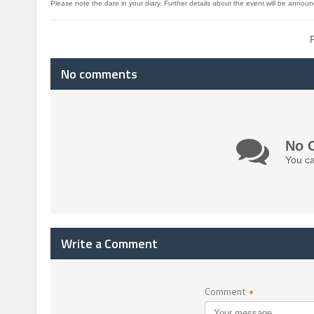
Please note the date in your diary. Further details about the event will be announ
No comments
No 
You ca
Write a Comment
Comment
*