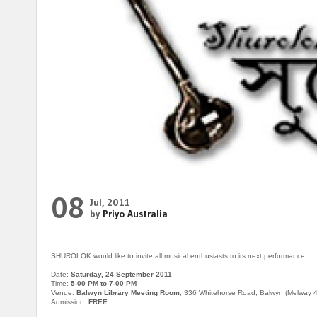
08
Jul, 2011
by
Priyo Australia
SHUROLOK would like to invite all musical enthusiasts to its next performance.
Date:
Saturday, 24 September 2011
Time:
5-00 PM to 7-00 PM
Venue:
Balwyn Library Meeting Room
, 336 Whitehorse Road, Balwyn (Melway 
Admission:
FREE