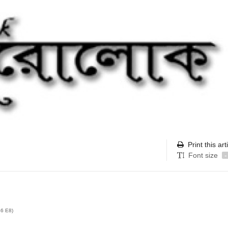
Print this art
Font size
-
46 E8)