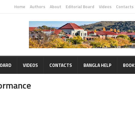
Home
Authors
About
Editorial Board
Videos
Contacts
BOARD
VIDEOS
CONTACTS
BANGLA HELP
BOOK
formance