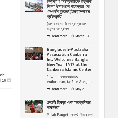
বিশ্বব্যাপী “আন্তর্জাতিক মাতৃভাষা
দিবস” উদযাপনের দায়বদ্ধতা এবং
এমএলসি মুভমেন্ট ইন্টারন্যাশনাল’র
প্রতিশ্রুতি
(ভাষার মাসের বিশেষ প্রবন্ধ) ভাষা
মানুষের ভাবপ্রকাশ
read more
March 13
Bangladesh-Australia
Association Canberra
Inc. Welcomes Bangla
New Year 1417 at the
Canberra Islamic Center
icle
1. With tremendous
16
+
enthusiasm, fanfare & vigour
read more
May 2
চৈতালী ত্রিপুরা এখন অস্ট্রেলিয়ার
ডারউইনে
Pallab Rangei: অনেকটা নীরবে দেশ