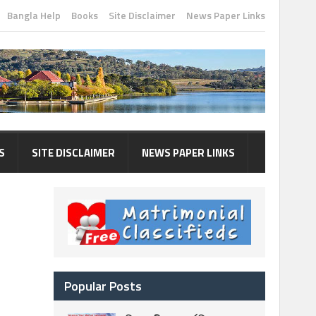
Bangla Help
Books
Site Disclaimer
News Paper Links
S
SITE DISCLAIMER
NEWS PAPER LINKS
Popular Posts