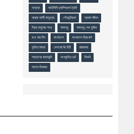
অন্তরা
আইসিসি চ্যাম্পিয়নস ট্রফি
আরজ আলী মাতুব্বর
গৌরচন্দ্রিকা
প্রবাস জীবন
প্রিয় মানুষের শহর
বঙ্গবন্ধু
বঙ্গবন্ধু শেখ মুজিব
বহে যায় দিন
বাংলাদেশ
বাংলাদেশ ক্রিকেট
মুক্তিযোদ্ধা
মেলবোর্নের চিঠি
রাজাকার
শয়তানের জবানবন্দি
সংস্কৃতির চর্চা
সিডনি
স্বপ্ন-বিধায়ক