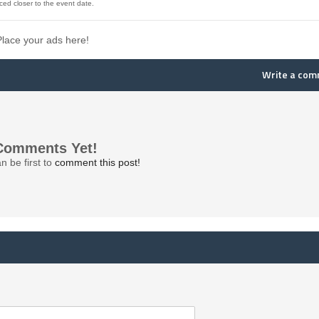
ced closer to the event date.
Place your ads here!
Write a co
Comments Yet!
n be first to
comment this post!