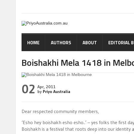
HOME
AUTHORS
ABOUT
EDITORIAL 
Boishakhi Mela 1418 in Melb
02
Apr, 2011
by
Priyo Australia
Dear respected community members,
‘Esho hey boishakh esho esho..’ – yes folks the first 
Boishakh is a festival that roots deep into our identity