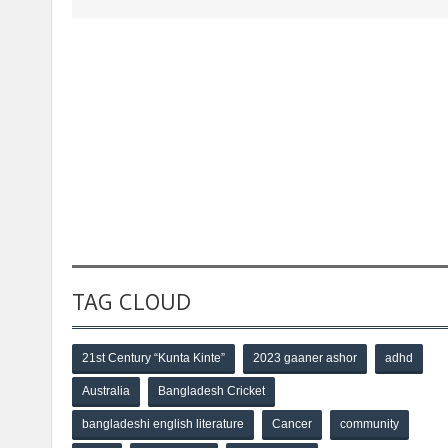
TAG CLOUD
21st Century “Kunta Kinte”
2023 gaaner ashor
adhd
Australia
Bangladesh Cricket
bangladeshi english literature
Cancer
community