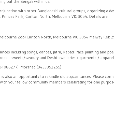
ring out the Bengali within us.
njunction with other Bangladeshi cultural groups, organizing a da
 Princes Park, Carlton North, Melbourne VIC 3054. Details are:
 Melbourne Zoo) Carlton North, Melbourne VIC 3054 Melway Ref: 
ances including songs, dances, jatra, kabadi, face painting and poe
foods – sweets/savoury and Deshi jewelleries / garments / apparel
(0404086277), Morshed (0433852255)
 is also an opportunity to rekindle old acquaintances. Please com
le with your fellow community members celebrating for one purpos