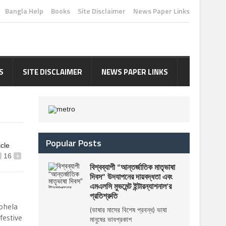
Bangla Help
Books
Site Disclaimer
News Paper Links
S
SITE DISCLAIMER
NEWS PAPER LINKS
Popular Posts
icle
16
+
বিশ্বব্যাপী “আন্তর্জাতিক মাতৃভাষা
দিবস” উদযাপনের দায়বদ্ধতা এবং
এমএলসি মুভমেন্ট ইন্টারন্যাশনাল’র
প্রতিশ্রুতি
Pohela
(ভাষার মাসের বিশেষ প্রবন্ধ) ভাষা
festive
মানুষের ভাবপ্রকাশ