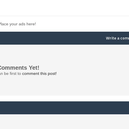
Place your ads here!
Write a co
Comments Yet!
n be first to
comment this post!