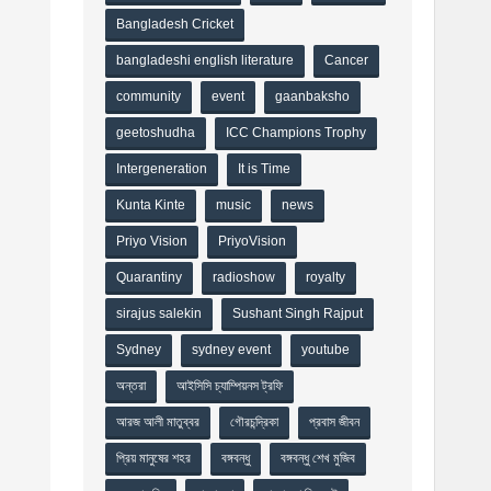
Bangladesh Cricket
bangladeshi english literature
Cancer
community
event
gaanbaksho
geetoshudha
ICC Champions Trophy
Intergeneration
It is Time
Kunta Kinte
music
news
Priyo Vision
PriyoVision
Quarantiny
radioshow
royalty
sirajus salekin
Sushant Singh Rajput
Sydney
sydney event
youtube
অন্তরা
আইসিসি চ্যাম্পিয়নস ট্রফি
আরজ আলী মাতুব্বর
গৌরচন্দ্রিকা
প্রবাস জীবন
প্রিয় মানুষের শহর
বঙ্গবন্ধু
বঙ্গবন্ধু শেখ মুজিব