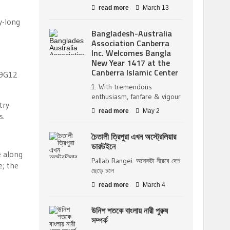
read more
March 13
y-long
Bangladesh-Australia
Association Canberra
Inc. Welcomes Bangla
New Year 1417 at the
Canberra Islamic Center
29G12
1. With tremendous
enthusiasm, fanfare & vigour
try
read more
May 2
s.
চৈতালী ত্রিপুরা এখন অস্ট্রেলিয়ার
ডারউইনে
e along
Pallab Rangei: অনেকটা নীরবে দেশ
e; the
ছেড়ে চলে
read more
March 4
উনিশ শতকে বাংলায় নারী পুরুষ
সম্পর্ক