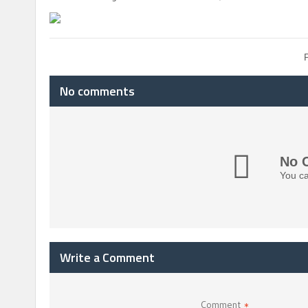
No comments
No 
You ca
Write a Comment
Comment
*