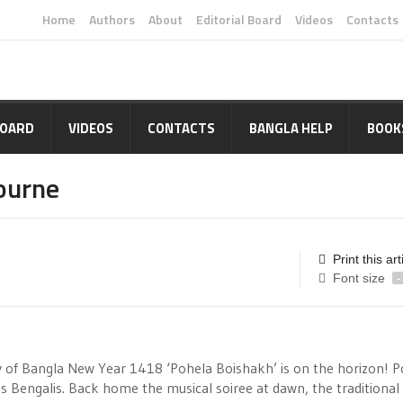
Home
Authors
About
Editorial Board
Videos
Contacts
BOARD
VIDEOS
CONTACTS
BANGLA HELP
BOOK
ourne
Print this art
Font size
-
day of Bangla New Year 1418 ‘Pohela Boishakh’ is on the horizon! 
 as Bengalis. Back home the musical soiree at dawn, the traditional 