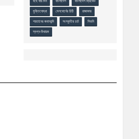
বহে যায় দিন
বাংলাদেশ
বাংলাদেশ ক্রিকেট
মুক্তিযোদ্ধা
মেলবোর্নের চিঠি
রাজাকার
শয়তানের জবানবন্দি
সংস্কৃতির চর্চা
সিডনি
স্বপ্ন-বিধায়ক