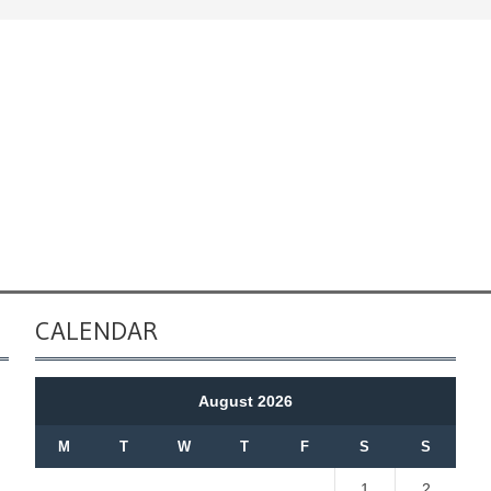
CALENDAR
August 2026
M
T
W
T
F
S
S
1
2